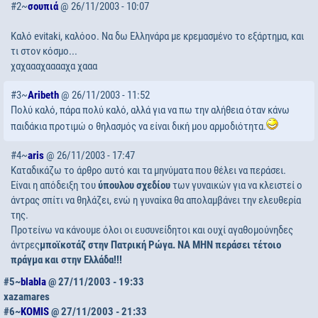
#2~
σουπιά
@ 26/11/2003 - 10:07
Καλό evitaki, καλόοο. Να δω Ελληνάρα με κρεμασμένο το εξάρτημα, και
τι στον κόσμο...
χαχαααχααααχα χααα
#3~
Aribeth
@ 26/11/2003 - 11:52
Πολύ καλό, πάρα πολύ καλό, αλλά για να πω την αλήθεια όταν κάνω
παιδάκια προτιμώ ο θηλασμός να είναι δική μου αρμοδιότητα.
#4~
aris
@ 26/11/2003 - 17:47
Καταδικάζω το άρθρο αυτό και τα μηνύματα που θέλει να περάσει.
Είναι η απόδειξη του
ύπουλου σχεδίου
των γυναικών για να κλειστεί ο
άντρας σπίτι να θηλάζει, ενώ η γυναίκα θα απολαμβάνει την ελευθερία
της.
Προτείνω να κάνουμε όλοι οι ευσυνείδητοι και ουχί αγαθομούνηδες
άντρες
μποϊκοτάζ
στην Πατρική Ρώγα. ΝΑ ΜΗΝ περάσει τέτοιο
πράγμα και στην Ελλάδα!!!
#5~
blabla
@ 27/11/2003 - 19:33
xazamares
#6~
KOMIS
@ 27/11/2003 - 21:33