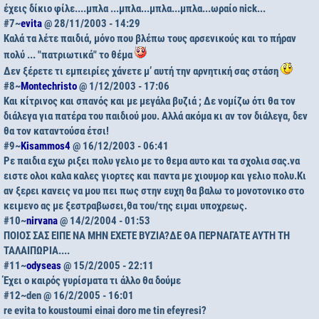
έχεις δίκιο φίλε....μπλα ...μπλα...μπλα...μπλα...ωραίο nick...
#7~
evita
@ 28/11/2003 - 14:29
Καλά τα λέτε παιδιά, μόνο που βλέπω τους αρσενικούς και το πήραν
πολύ ... "πατριωτικά" το θέμα
Δεν ξέρετε τι εμπειρίες χάνετε μ’ αυτή την αρνητική σας στάση
#8~
Montechristo
@ 1/12/2003 - 17:06
Και κίτρινος και σπανός και με μεγάλα βυζιά ; Δε νομίζω ότι θα τον
διάλεγα για πατέρα του παιδιού μου. Αλλά ακόμα κι αν τον διάλεγα, δεν
θα τον καταντούσα έτσι!
#9~
Kisammos4
@ 16/12/2003 - 06:41
Ρε παιδια εχω ριξει πολυ γελιο με το θεμα αυτο και τα σχολια σας.να
ειστε ολοι καλα καλες γιορτες και παντα με χιουμορ και γελιο πολυ.Κι
αν ξερει κανεις να μου πει πως στην ευχη θα βαλω το μονοτονικο στο
κειμενο ας με ξεστραβωσει,θα του/της ειμαι υποχρεως.
#10~
nirvana
@ 14/2/2004 - 01:53
ΠΟΙΟΣ ΣΑΣ ΕΙΠΕ ΝΑ ΜΗΝ ΕΧΕΤΕ ΒΥΖΙΑ?ΔΕ ΘΑ ΠΕΡΝΑΓΑΤΕ ΑΥΤΗ ΤΗ
ΤΑΛΑΙΠΩΡΙΑ....
#11~
odyseas
@ 15/2/2005 - 22:11
Έχει ο καιρός γυρίσματα τι άλλο θα δούμε
#12~
den
@ 16/2/2005 - 16:01
re evita to koustoumi einai doro me tin efeyresi?