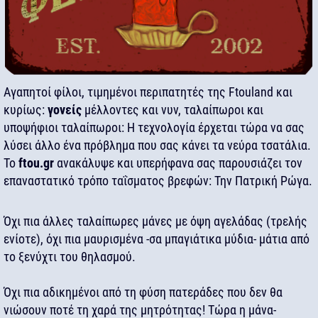
Αγαπητοί φίλοι, τιμημένοι περιπατητές της Ftouland και
κυρίως:
γονείς
μέλλοντες και νυν, ταλαίπωροι και
υποψήφιοι ταλαίπωροι: Η τεχνολογία έρχεται τώρα να σας
λύσει άλλο ένα πρόβλημα που σας κάνει τα νεύρα τσατάλια.
Το
ftou.gr
ανακάλυψε και υπερήφανα σας παρουσιάζει τον
επαναστατικό τρόπο ταΐσματος βρεφών: Την Πατρική Ρώγα.
Όχι πια άλλες ταλαίπωρες μάνες με όψη αγελάδας (τρελής
ενίοτε), όχι πια μαυρισμένα -σα μπαγιάτικα μύδια- μάτια από
το ξενύχτι του θηλασμού.
Όχι πια αδικημένοι από τη φύση πατεράδες που δεν θα
νιώσουν ποτέ τη χαρά της μητρότητας! Τώρα η μάνα-