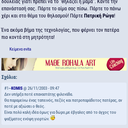
δουλειάς γιατί πρέπει να το "θηλάζει η μαμά". Κάντε την
επανάστασή σας. Πάρτε το αίμα σας πίσω. Πάρτε το πάνω
χέρι και στο θέμα του θηλασμού! Πάρτε
Πατρική Ρώγα
!
Ένα ακόμα βήμα της τεχνολογίας, που φέρνει τον πατέρα
πιο κοντά στη μητρότητα!
Κείμενα
evita
Σχόλια:
#1~
KOMIS
@ 26/11/2003 - 09:47
Δεν υπήρξα ποτέ επαναστάτης φιλενάδα.
Θα παραμείνω ένας ταπεινός, πεζός και πατροπαράδοτος πατέρας, αν
ποτέ με αξιώσει ο θεός.
Είναι πολύ καλή ιδέα όμως για δώρο,με έβγαλες από το άγχος του
ψαξίματος ενόψη γιορτών.