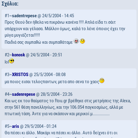
Σχόλια:
#1~
sadentrepese
@ 24/5/2004 - 14:45
Προς Θεού δεν ήθελα να πικράνω κανένα !!!! Απλά είδα τι σάιτ
υπάρχουν και γέλασα. Μάλλον όμως, καλά το λένε όποιος έχει την
μύγα μυγιάζεται!!!!!
Παιδιά σας συμπαθώ και συμπαθάταμε
#2~
konosk
@ 24/5/2004 - 20:51
lol
#3~
XRISTOS
@ 25/5/2004 - 08:08
μα ποιος εισαι τελοςπαντων, μετα απο σενα το χαος
#4~
sadenrepese
@ 28/5/2004 - 23:26
Και ως εκ του θαύματος το ftou.gr βρέθηκε στις μετρήσεις της Αlexa,
στην 561 θέση πανελληνίως, και την 106.054 παγκοσμίως, αλλά με
πτωτική τάση. Άντε για να σκάσουν και μερικοί μ..............
#5~
aris
@ 29/5/2004 - 01:24
Θα πέσει κι άλλο. Μακάρι να πέσει κι άλλο. Αυτό δείχνει ότι οι