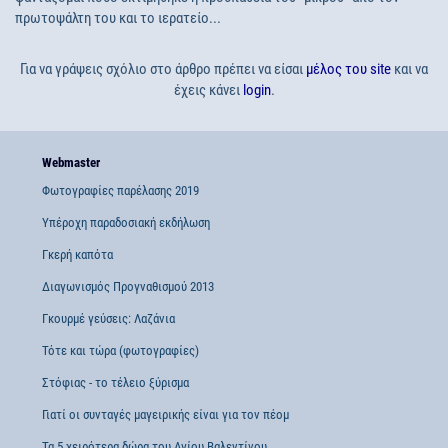
πρωτοψάλτη του και το ιερατείο...
Για να γράψεις σχόλιο στο άρθρο πρέπει να είσαι
μέλος του site
και να
έχεις κάνει
login
.
Webmaster
Φωτογραφίες παρέλασης 2019
Υπέροχη παραδοσιακή εκδήλωση
Γκερή καπότα
Διαγωνισμός Προγναθισμού 2013
Γκουρμέ γεύσεις: Λαζάνια
Τότε και τώρα (φωτογραφίες)
Στόφιας - το τέλειο ξύρισμα
Γιατί οι συνταγές μαγειρικής είναι για τον πέομ
Τα 5 χειρότερα δώρα του Αγίου Βαλεντίνου