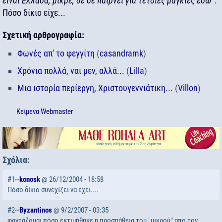
είναι Ελλάδα, μικρέ, δε σε παίρνει για τέτοιες μαγκιές εδώ"
.
Πόσο δίκιο είχε...
Σχετική αρθρογραφία:
Φωνές απ' το φεγγίτη
(
casandramk
)
Χρόνια πολλά, ναι μεν, αλλά...
(
Lilla
)
Μια ιστορία περίεργη, Χριστουγεννιάτικη...
(
Villon
)
Κείμενα
Webmaster
Σχόλια:
#1~
konosk
@ 26/12/2004 - 18:58
Πόσο δίκιο συνεχίζει να έχει....
#2~
Byzantinos
@ 9/2/2007 - 03:35
φαντάζομαι πόσο εκτιμήθηκε η προσπάθεια του "μικρού" απο τον