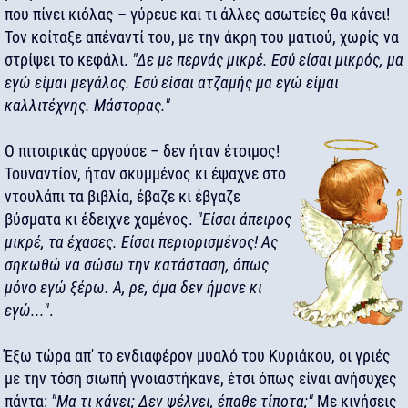
που πίνει κιόλας – γύρευε και τι άλλες ασωτείες θα κάνει!
Τον κοίταξε απέναντί του, με την άκρη του ματιού, χωρίς να
στρίψει το κεφάλι.
"Δε με περνάς μικρέ. Εσύ είσαι μικρός, μα
εγώ είμαι μεγάλος. Εσύ είσαι ατζαμής μα εγώ είμαι
καλλιτέχνης. Μάστορας."
Ο πιτσιρικάς αργούσε – δεν ήταν έτοιμος!
Τουναντίον, ήταν σκυμμένος κι έψαχνε στο
ντουλάπι τα βιβλία, έβαζε κι έβγαζε
βύσματα κι έδειχνε χαμένος.
"Είσαι άπειρος
μικρέ, τα έχασες. Είσαι περιορισμένος! Ας
σηκωθώ να σώσω την κατάσταση, όπως
μόνο εγώ ξέρω. Α, ρε, άμα δεν ήμανε κι
εγώ..."
.
Έξω τώρα απ' το ενδιαφέρον μυαλό του Κυριάκου, οι γριές
με την τόση σιωπή γνοιαστήκανε, έτσι όπως είναι ανήσυχες
πάντα:
"Μα τι κάνει; Δεν ψέλνει, έπαθε τίποτα;"
Με κινήσεις