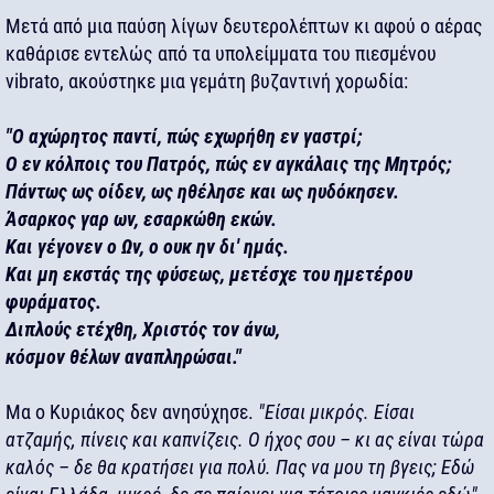
Μετά από μια παύση λίγων δευτερολέπτων κι αφού ο αέρας
καθάρισε εντελώς από τα υπολείμματα του πιεσμένου
vibrato, ακούστηκε μια γεμάτη βυζαντινή χορωδία:
"Ο αχώρητος παντί, πώς εχωρήθη εν γαστρί;
Ο εν κόλποις του Πατρός, πώς εν αγκάλαις της Μητρός;
Πάντως ως οίδεν, ως ηθέλησε και ως ηυδόκησεν.
Άσαρκος γαρ ων, εσαρκώθη εκών.
Και γέγονεν ο Ων, ο ουκ ην δι' ημάς.
Και μη εκστάς της φύσεως, μετέσχε του ημετέρου
φυράματος.
Διπλούς ετέχθη, Χριστός τον άνω,
κόσμον θέλων αναπληρώσαι."
Μα ο Κυριάκος δεν ανησύχησε.
"Είσαι μικρός. Είσαι
ατζαμής, πίνεις και καπνίζεις. Ο ήχος σου – κι ας είναι τώρα
καλός – δε θα κρατήσει για πολύ. Πας να μου τη βγεις; Εδώ