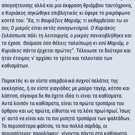
απογοήτευσης αλλά και μια έκφραση θριάμβου ταυτόχρονα,
ο Κυριάκος σηκώθηκε επιβλητικός κι έφερε το μικρόφωνο
κοντά του:
"Χα, τι θαυμάζεις Μαριάμ; τι εκθαμβείσαι τω εν
σοι; Ο μικρός είναι εκτός συναγωνισμού. Ο Κυριάκος
ξελάσπωσε πάλι τη λειτουργία, ο μικρός πανικοβλήθηκε και
τα έχασε. Θαύμασε όσο θέλεις ταλαίπωρη κι εσύ Μαριάμ, ο
Κυριάκος πάντα έρχεται πρώτος"
. Τέλειωσε το δεύτερο και
ήταν έτοιμος ν' αρχίσει το τρίτο και τελευταίο των
καθισμάτων.
Παρεκτός κι αν είστε υπερβολικά συχνοί πελάτες της
εκκλησίας, ή αν είστε γιαγιάδες με μαύρο ταγέρ, κότσο και
λάπτοπ, σίγουρα δε θα έχετε ιδέα τι είναι τα καθίσματα.
Αυτά λοιπόν τα καθίσματα, είναι τα πρώτα τροπάρια του
όρθρου και ως πρώτα, είθισται να τα λένε πρωί-πρωί. Ίσως
γι' αυτό να είναι και τα πιο μισητά τροπάρια των ψαλτάδων.
Τα περισσότερα φάλτσα, τα πιο πολλά σαρδάμ, οι
περισσότερες παραλήψεις, γίνονται πάντα στα καθίσματα.