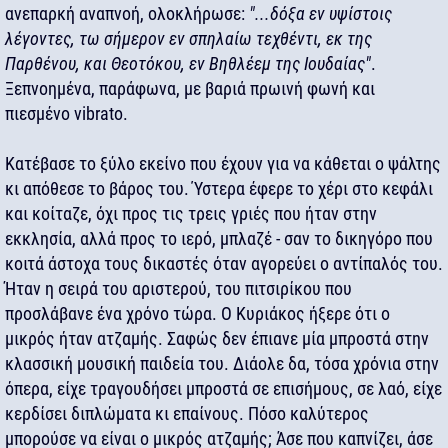
ανεπαρκή αναπνοή, ολοκλήρωσε:
"...δόξα εν υψίστοις
λέγοντες, τω σήμερον εν σπηλαίω τεχθέντι, εκ της
Παρθένου, και Θεοτόκου, εν Βηθλέεμ της Ιουδαίας"
.
Ξεπνοημένα, παράφωνα, με βαριά πρωινή φωνή και
πιεσμένο vibrato.
Κατέβασε το ξύλο εκείνο που έχουν για να κάθεται ο ψάλτης
κι απόθεσε το βάρος του. Ύστερα έφερε το χέρι στο κεφάλι
και κοίταζε, όχι προς τις τρεις γριές που ήταν στην
εκκλησία, αλλά προς το ιερό, μπλαζέ - σαν το δικηγόρο που
κοιτά άστοχα τους δικαστές όταν αγορεύει ο αντίπαλός του.
Ήταν η σειρά του αριστερού, του πιτσιρίκου που
προσλάβανε ένα χρόνο τώρα. Ο Κυριάκος ήξερε ότι ο
μικρός ήταν ατζαμής. Σαφώς δεν έπιανε μία μπροστά στην
κλασσική μουσική παιδεία του. Διάολε δα, τόσα χρόνια στην
όπερα, είχε τραγουδήσει μπροστά σε επισήμους, σε λαό, είχε
κερδίσει διπλώματα κι επαίνους. Πόσο καλύτερος
μπορούσε να είναι ο μικρός ατζαμής; Άσε που καπνίζει, άσε