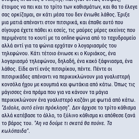
έτοιμος να πει και το τρίτο των καθισμάτων, και θα το έλεγε
σας ορκίζομαι, αν κάτι μέσα του δεν ένιωθε λάθος. Έριξε
μια ματιά απέναντι στον πιτσιρικά, και έπαθε αυτό που
σίγουρα έχετε πάθει κι εσείς, τις μαύρες μέρες εκείνες που
περιμένατε το κουτί με τα online ψώνια από το ταχυδρομείο
αλλά αντί για τα ψώνια ερχόταν ο λογαριασμός του
τηλεφώνου. Κάτι τέτοιο ένιωσε κι ο Κυριάκος, ένα
λογαριασμό τηλεφώνου, δηλαδή, ένα κακό ξάφνιασμα, ένα
λάθος. Είδε αντί ενός πιτσιρίκου, πέντε. Πέντε οι
πιτσιρικάδες απέναντι να περικυκλώνουν μια γυαλιστερή
κονσόλα ήχου με κουμπιά και φωτάκια από κάτω. Όπως τις
μάγισσες ένα πράμα που για να κάνουν τα μάγια
περικυκλώνουν ένα γυαλιστερό καζάνι με φωτιά από κάτω.
"Διάολε, αυτό είναι πρόκληση"
. Δεν άρχισε το τρίτο κάθισμα
αλλά κατέβασε το άλλο, το ξύλινο κάθισμα κι απόθεσε ξανά
το βάρος του.
"Αη να δούμε τι σκατά θα πούνε. Τα
κωλόπαιδα"
.