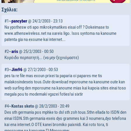
Σχόλια:
#1~
pancyber
@ 24/2/2003 - 23:13
Na ypothesw oti apo mikrokymatikes eisai off ? Dokeimase to
www.athenswireless.net na xareis ligo. Isos syntoma na kanoume
patenta gia na exoume kai internet...
#2~
aris
@ 25/2/2003 - 00:50
Κορόιδο περπατητή... (να μην ξεχνιόμαστε)
#3~
Jim96
@ 27/2/2003 - 00:53
pes ta re file mas exoun prixei ta paparia oi papares me tis
malakosindeseis tous.Oute download mporoume na kanoume oute kan
web surfing den mporoume na kanoume mias kai kapoia sites einai toso
megala pou to modemaki vgazei foties!ai sixtir
#4~
Kostas sketo
@ 28/2/2003 - 20:49
Des sth germania pos mphke to dsl sth zoh tous.Sthn ellada to ISDN den
einai ISDN.Sth germania exeis dyo grammes kai 3 noumera,dyo telefona
kai ena internet.O OTE kanei bromiko paixnidi. Kai roto tora, ti
mporoume na kanoume;TI;Mporoume;