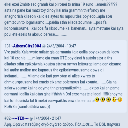
ekei exei 2mbit/sec gramh kai plironei to mina 19 euro...emeis??????
asta na pane kai mazi toy dinoy kai mia grammh thlefonoy me
anagnorish kliseon kai oles aytes tis mpourdes poy edo..apla sou
gemizoun to logariasmo....paidia sthn ellada zoumne ...pos fa
konomisoume...kai pos fa riksoume kai kanenan...ayta metrane kai ayta
pou lete eseis ta akouo berese............
#31~
AthensCity2004
@ 24/3/2004 - 13:47
Vre paidia Xalarwste milate gia germania i gia gallia poy exoun dsl edw
kai 10 xronia......milame gia enan OTE poy einai h autokratoria ths
elladas sthn epikoiwnia koutsa strava omws leitourgei ama den eixame
kai authn mallon me kapnous tha epikoinwnousame opws oi
indianoi.........Milame gia kati poy otan oi alles xwres to
dhmiourgousane kai emeis eixame polemous kai xounta........Gia na
xalarwsoume kai na doyme thn pragmatikothta.......ektos kai an pame
germani i gallia kai otan ginei fthinh h Dsl erxomaste ellada!!!!!!Kanoyme
kai ton tourista lol ti meloi eurwpaikhs enwshs eimaste
RoRr3n (sumfoithtria sou:))
#32~
---TEO---
@ 1/4/2004 - 21:47
Άρη, ώρα να πετάξεις σιγά-σιγά το άρθρο. Πάλιωσε... Το DSL περνάει