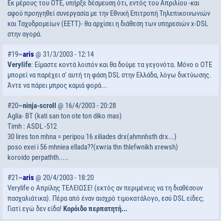
Εκ μέρους του ΟΤΕ, υπήρξε δέσμευση ότι, εντός του Απριλίου -και
αφού προηγηθεί συνεργασία με την Εθνική Επιτροπή Τηλεπικοινωνιών
και Ταχυδρομείων (ΕΕΤΤ)- θα αρχίσει η διάθεση των υπηρεσιών x-DSL
στην αγορά.
#19~
aris
@ 31/3/2003 - 12:14
Verylife
: Είμαστε κοντά λοιπόν και θα δούμε τα γεγονότα. Μόνο ο ΟΤΕ
μπορεί να παρέχει σ' αυτή τη φάση DSL στην Ελλάδα, λόγω δικτύωσης.
Άντε να πάρει μπρος καμιά φορά...
#20~
ninja-scroll
@ 16/4/2003 - 20:28
Aglia- BT (kati san ton ote ton diko mas)
Timh : ASDL -512
30 lires ton mhna = peripou 16 xiliades drx(ahmnhsth drx...)
poso exei i 56 mhniea ellada??(xwria thn thlefwnikh xrewsh)
koroido perpathth.....
#21~
aris
@ 20/4/2003 - 18:20
Verylife ο Απρίλης ΤΕΛΕΙΩΣΕ! (εκτός αν περιμένεις να τη διαθέσουν
πασχαλιάτικα). Πέρα από έναν αισχρό τιμοκατάλογο, εσύ DSL είδες;
Γιατί εγώ δεν είδα!
Κορόιδο περπατητή...