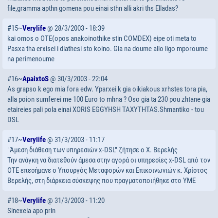
file,gramma apthn gomena pou einai sthn alli akri ths Elladas?
#15~
Verylife
@ 28/3/2003 - 18:39
kai omos o OTE(opos anakoinothike stin COMDEX) eipe oti meta to
Pasxa tha erxisei i diathesi sto koino. Gia na doume allo ligo mporoume
na perimenoume
#16~
ApaixtoS
@ 30/3/2003 - 22:04
As grapso k ego mia fora edw. Yparxei k gia oikiakous xrhstes tora pia,
alla poion sumferei me 100 Euro to mhna ? Oso gia ta 230 pou zhtane gia
etaireies pali pola einai XORIS EGGYHSH TAXYTHTAS.Shmantiko - tou
DSL
#17~
Verylife
@ 31/3/2003 - 11:17
"Άμεση διάθεση των υπηρεσιών x-DSL" ζήτησε ο Χ. Βερελής
Την ανάγκη να διατεθούν άμεσα στην αγορά οι υπηρεσίες x-DSL από τον
ΟΤΕ επεσήμανε ο Υπουργός Μεταφορών και Επικοινωνιών κ. Χρίστος
Βερελής, στη διάρκεια σύσκεψης που πραγματοποιήθηκε στο ΥΜΕ
#18~
Verylife
@ 31/3/2003 - 11:20
Sinexeia apo prin