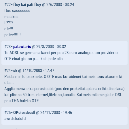
#22~
ftoy kai pali ftoy
@ 2/6/2003 - 03:24
ftou sasssssss
malakes
ti????
ote!!!
potee!!!!!!
#23~
palawiaris
@ 29/8/2003 - 03:32
To ADSL se germania kanei peripou 28 euro analogos ton provider.o
OTE einai gia ton p.....kai tipote allo
#24~
sk
@ 14/10/2003 - 17:47
Paidia min to psaxnete. O OTE mas koroideuei kai meis tous akoume ki
olas..
Agglia menw eixa perusi cable(pou den prokeitai apla na erthi stin ellada)
kai plirona 50 lires internet,tilefono,kanalia. Kai meis milame gia tin DSL
pou THA balei o OTE.
#25~
OPolosdeadf
@ 24/11/2003 - 19:46
awrdsfsdsfd