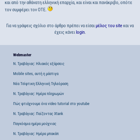
και από την αθάνατη ελληνική επαρχία, και είναι και πανάκριβο, οπότε
τον συμφέρει τον OTE.
Για να γράψεις σχόλιο στο άρθρο πρέπει να είσαι
μέλος του site
και να
έχεις κάνει
login
.
Webmaster
Ν. Τραβάγιας: Ηλιακές εξάρσεις
Mobile sites, αυτή η μάστιγα
Νέα Τσίφτικη Ελληνική Τηλεόραση
Ν. Τραβάγιας: Ημέρα πληρωμών
Πώς φτιάχνουμε ένα video tutorial στο youtube
Ν. Τραβάγιας: Παίζοντας Xtank
Παγκόσμια ημέρα μούχνιας
Ν. Τραβάγιας: Ημέρα μπακάπ