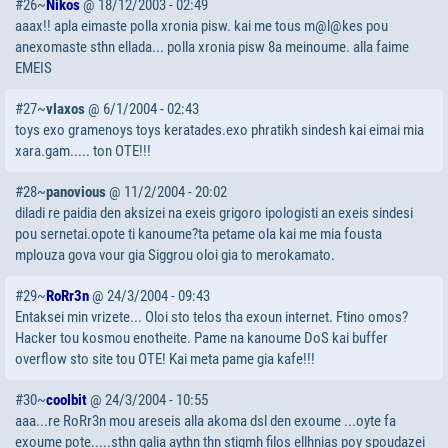
#26~
Nikos
@ 18/12/2003 - 02:49
aaax!! apla eimaste polla xronia pisw. kai me tous m@l@kes pou
anexomaste sthn ellada... polla xronia pisw 8a meinoume. alla faime
EMEIS
#27~
vlaxos
@ 6/1/2004 - 02:43
toys exo gramenoys toys keratades.exo phratikh sindesh kai eimai mia
xara.gam..... ton OTE!!!
#28~
panovious
@ 11/2/2004 - 20:02
diladi re paidia den aksizei na exeis grigoro ipologisti an exeis sindesi
pou sernetai.opote ti kanoume?ta petame ola kai me mia fousta
mplouza gova vour gia Siggrou oloi gia to merokamato.
#29~
RoRr3n
@ 24/3/2004 - 09:43
Entaksei min vrizete... Oloi sto telos tha exoun internet. Ftino omos?
Hacker tou kosmou enotheite. Pame na kanoume DoS kai buffer
overflow sto site tou OTE! Kai meta pame gia kafe!!!
#30~
coolbit
@ 24/3/2004 - 10:55
aaa...re RoRr3n mou areseis alla akoma dsl den exoume ...oyte fa
exoume pote.....sthn galia aythn thn stigmh filos ellhnias poy spoudazei