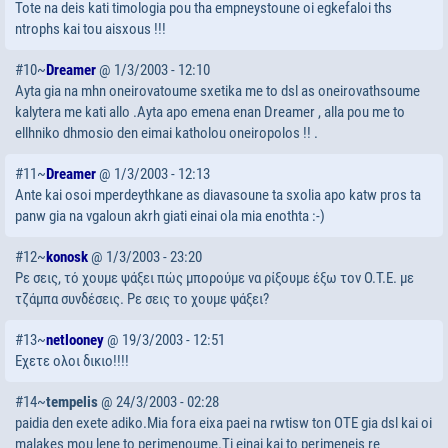
Tote na deis kati timologia pou tha empneystoune oi egkefaloi ths
ntrophs kai tou aisxous !!!
#10~
Dreamer
@ 1/3/2003 - 12:10
Ayta gia na mhn oneirovatoume sxetika me to dsl as oneirovathsoume
kalytera me kati allo .Ayta apo emena enan Dreamer , alla pou me to
ellhniko dhmosio den eimai katholou oneiropolos !! .
#11~
Dreamer
@ 1/3/2003 - 12:13
Ante kai osoi mperdeythkane as diavasoune ta sxolia apo katw pros ta
panw gia na vgaloun akrh giati einai ola mia enothta :-)
#12~
konosk
@ 1/3/2003 - 23:20
Ρε σεις, τό χουμε ψάξει πώς μπορούμε να ρίξουμε έξω τον Ο.Τ.Ε. με
τζάμπα συνδέσεις. Ρε σεις το χουμε ψάξει?
#13~
netlooney
@ 19/3/2003 - 12:51
Εχετε ολοι δικιο!!!!
#14~
tempelis
@ 24/3/2003 - 02:28
paidia den exete adiko.Mia fora eixa paei na rwtisw ton OTE gia dsl kai oi
malakes mou lene to perimenoume.Ti einai kai to perimeneis re