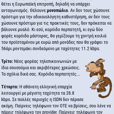
θέτει η Ευρωπαϊκή επιτροπή, δηλαδή να υπάρχει
ανταγωνισμός. Θέλουνε
μονοπώλιο
. Αν δεν τους χώσουνε
πρόστιμο για την αδικαιολόγητη καθυστέρηση, αν δεν τους
χώσουνε πρόστιμο για τις πρακτικές τους, δεν πρόκειται να
βάλουνε μυαλό. Κι εσύ, κορόιδο περπατητή, κι εγώ δύο
φορές κορόιδο μάστορας, θα γεμίζουμε τη χοντρή κοιλιά
του προϊσταμένου με ευρώ από μονάδες που θα γράφει το
56άρι μοντεμάκι συνδεόμενο με ταχύτητες 11.2 kbps.
Τρίτο:
Νέος φορέας τηλεπικοινωνιών με
ίδια σουσούμια και ακριβότερες χρεώσεις.
Τα σχόλια δικά σας. Κορόιδα περπατητές...
Τέταρτο:
Η αθάνατη ελληνική επαρχία
λειτουργεί με μέγιστη ταχύτητα τα 28.8
kbps. Σε πολλές περιοχές η ISDN δεν πέρασε
ακόμη. Παίρνεις τηλέφωνο τον ΟΤΕ να βρίσεις, σου λένε να
πάρεις τηλέφωνο τον provider. Παίρνεις τηλέφωνο τον