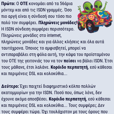
Πρώτο:
Ο
ΟΤΕ
κονομάει από τα 56άρια
μόντεμ και από τις ISDN γραμμές. Όσο
πιο αργή είναι η σύνδεσή σου τόσο πιο
πολύ τον συμφέρει.
Πληρώνεις μονάδες!
Η ISDN σύνδεση συμφέρει περισσότερο.
Πληρώνεις μονάδες στο internet,
πληρώνεις μονάδες και για άλλες κλήσεις και όλα αυτά
ταυτόχρονα. Όποιος το αμφισβητεί, μπορεί να
αντιπαραβάλει στη φόλα αυτή, την κάψα του προϊσταμένου
του ΟΤΕ της γειτονιάς του να τον
πείσει
να βάλει ISDN. Έτσι
τους μάθανε, έτσι λαλάνε.
Κορόιδο περπατητή
, εσύ κάθεσαι
και περιμένεις DSL και κολοκύθια...
Δεύτερο:
Έχει παιχτεί διαφημιστικό κόλπο πολλών
εκατομμυρίων για την ISDN. Ποσό που, όπως λένε, δεν
έχουνε ακόμα αποσβέσει.
Κορόιδο περπατητή
, εσύ κάθεσαι
και περιμένεις DSL και κολοκύθια... Τους συμφέρει; Δεν
τους συμφέρει τώρα. Όχι τουλάχιστον με τους όρους που