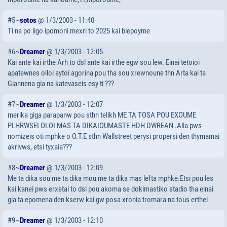
#5~
sotos
@ 1/3/2003 - 11:40
Ti na po ligo ipomoni mexri to 2025 kai blepoyme
#6~
Dreamer
@ 1/3/2003 - 12:05
Kai ante kai irthe Arh to dsl ante kai irthe egw sou lew. Einai tetoioi
apatewnes oiloi aytoi agorina pou tha sou xrewnoune thn Arta kai ta
Giannena gia na katevaseis esy ti ???
#7~
Dreamer
@ 1/3/2003 - 12:07
merika giga parapanw pou sthn telikh ME TA TOSA POU EXOUME
PLHRWSEI OLOI MAS TA DIKAIOUMASTE HDH DWREAN .Alla pws
nomizeis oti mphke o O.T.E sthn Wallstreet perysi propersi den thymamai
akrivws, etsi tyxaia???
#8~
Dreamer
@ 1/3/2003 - 12:09
Me ta dika sou me ta dika mou me ta dika mas lefta mphke.Etsi pou les
kai kanei pws erxetai to dsl pou akoma se dokimastiko stadio tha einai
gia ta epomena den kserw kai gw posa xronia tromara na tous erthei
#9~
Dreamer
@ 1/3/2003 - 12:10