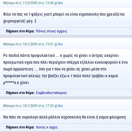
Μήνυμα στις 11/2/2009 στις 15:40 @
Sex
Φίλε να πας να τ ψάξεις γιατί μπορεί να είναι κηρσοκοιλη που χρειάζεται
χειρουργείο[- μέγ. -]
Πήγαινε στο θέμα:
Πόνος στους όρχεις
Μήνυμα στις 18/1/2009 στις 19:51 @
Sex
Ρε παιδιά πάντα προφυλακτικό ... κ χωρίς να χύσει ο άντρας εκκρίνει
προερωτικά υγρα που πάλι περιέχουν σπέρμα εξάλλου κυκλοφορούν κ ένα
σωρό αρρώστειες ... όσο για τ που να χύσει ας χύσει μέσα στο
προφυλακτικό αλλιώς την βγάζει έξω κ τ πολύ πολύ τραβάει κ καμιά
μ*****α κ χύνει
Πήγαινε στο θέμα:
Συμβουλες+αποριες
Μήνυμα στις 18/1/2009 στις 17:55 @
Sex
Nα πάει σε ουρολογο αλλά μάλλον κηρσοκοιλη θα είναι ή καμια φλεγμονη
Πήγαινε στο θέμα:
πονος κ ορχις