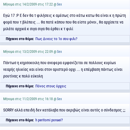
Μήνυμα στις 14/2/2009 στις 17:22 @
Sex
Εγώ 17 :P Ε δεν θα τ φιλήσεις κ αμέσως στο κάτω κατω θα είναι κ η πρώτη
φορά που τ βλέπεις ... θα πατέ κάπου που θα είστε μόνοι , θα αρχίσετε να
μιλάτε αρχικά κ σιγα σιγα θα έρθει κ τ φιλί
Πήγαινε στο θέμα:
Πως Δινεις το 1ο σου φιλι?
Μήνυμα στις 13/2/2009 στις 22:09 @
Sex
Πάντωσ η κηρσοκοιλη που ανεφερα εμφανίζεται σε πολλους κυρίωs
νεαρής ηλικίας και είναι στον αριστερό ορχι ... η επέμβαση πάντως είναι
ρουτίνας κ πολύ εύκολη
Πήγαινε στο θέμα:
Πόνος στους όρχεις
Μήνυμα στις 11/2/2009 στις 16:18 @
Sex
SORRY αλλά επειδή δεν κατάλαβα που ακριβώς είναι αυτός ο σύνδεσμος ;;;
Πήγαινε στο θέμα:
h peritomi ponaei?