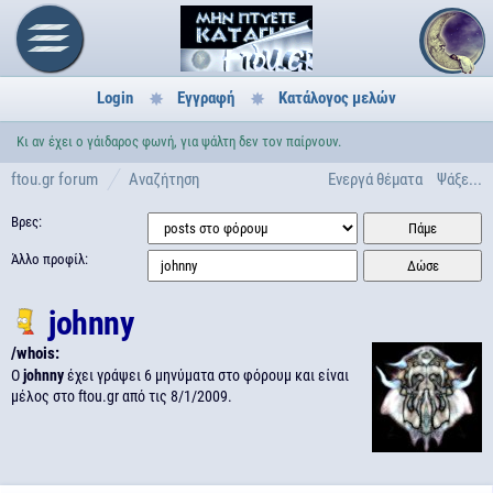
Login
Εγγραφή
Κατάλογος μελών
Κι αν έχει ο γάιδαρος φωνή, για ψάλτη δεν τον παίρνουν.
ftou.gr forum
Αναζήτηση
Ενεργά θέματα
Ψάξε...
Βρες:
Άλλο προφίλ:
johnny
/whois:
Ο
johnny
έχει γράψει 6 μηνύματα στο φόρουμ και είναι
μέλος στο ftou.gr από τις
8/1/2009.