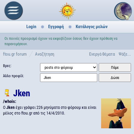
Login
Εγγραφή
Κατάλογος μελών
Oι ποινές προορισμό έχουν να εκφοβίζουν όσους δεν έχουν πρόθεση να
παρανομήσουν.
ftou.gr forum
Αναζήτηση
Ενεργά θέματα
Ψάξε...
Βρες:
Άλλο προφίλ:
Jken
/whois:
Ο
Jken
έχει γράψει 226 μηνύματα στο φόρουμ και είναι
μέλος στο ftou.gr από τις
14/4/2010.