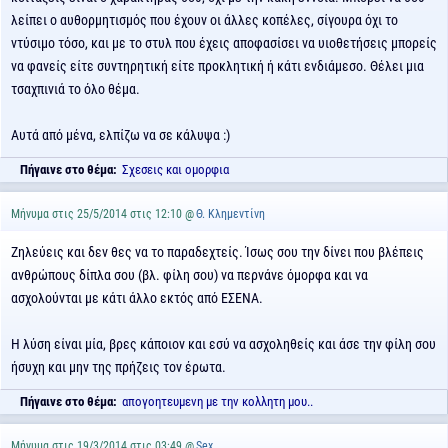
λείπει ο αυθορμητισμός που έχουν οι άλλες κοπέλες, σίγουρα όχι το
ντύσιμο τόσο, και με το στυλ που έχεις αποφασίσει να υιοθετήσεις μπορείς
να φανείς είτε συντηρητική είτε προκλητική ή κάτι ενδιάμεσο. Θέλει μια
τσαχπινιά το όλο θέμα.
Αυτά από μένα, ελπίζω να σε κάλυψα :)
Πήγαινε στο θέμα:
Σχεσεις και ομορφια
Μήνυμα στις 25/5/2014 στις 12:10 @
Θ. Κλημεντίνη
Ζηλεύεις και δεν θες να το παραδεχτείς. Ίσως σου την δίνει που βλέπεις
ανθρώπους δίπλα σου (βλ. φίλη σου) να περνάνε όμορφα και να
ασχολούνται με κάτι άλλο εκτός από ΕΣΕΝΑ.
Η λύση είναι μία, βρες κάποιον και εσύ να ασχοληθείς και άσε την φίλη σου
ήσυχη και μην της πρήζεις τον έρωτα.
Πήγαινε στο θέμα:
απογοητευμενη με την κολλητη μου..
Μήνυμα στις 19/3/2014 στις 03:49 @
Sex