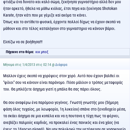
φτιάξω ένα δυνατο και καλό σώμα, ξεκήνησα γυμναστήριο αλλά δεν μου
ήταν αρκετό, ήθελα να μάθω κιόλας, έτσι πηγα και ξεκίνησα Shotokan
Karate, ήταν κάτι που με γέμιζε καi ακόμα το κάνει.
Όπως και το αντίθετο φυσικά, έρχοντε πολλοί δίχως να έχουν σκοπό να
μάθουν και στο τέλος καταλήγουν στο γυμναστηριο να κάνουν βάροι.
Ελπίζω να σε βοήθησα!!!
Πήγαινε στο θέμα:
κικ μποξ
Μήνυμα στις 1/4/2013 στις 02:14 @
Διάφορα
Μαλλον έχεις σκοπό να χορέψεις στον χορό. Αυτό που έχουν βαλθεί οι
"φίλοι" σου να κάνουν είναι παράνομο. Πόσο μάλλον ο τρόπος μεταφοράς
του. Θα μπλέξετε άσχημα γιατί η μπάλα θα σας πάρει όλους.
Θα σου αναφέρω ένα παρόμοιο γεγόνος. Γνωστή γνωστής μου (5ήμερη
φάση όλος τυχαίος, με λεωφορίο, 1η λυκείου) σπάνε στο ξενοδοχείο μέσα,
τα σκάει άσχημα σε μια κοπέλα και να η πουτανα η τύχη πως τα φέρνει,
ανεβάζει παλμούς καρδιάς, να προκαλεί ένας πανικός και ένα χάος (να
έχεις το 16χρςνο αληφή). Να μην πολυλογώ την μετέφεραν σε νοσοκομείο