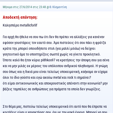
Μήνυμα στις 27/6/2014 στις 23:48 @
Θ. Κλημεντίνη
Αποδεκτή απάντηση:
Καλησπέρα metallicforlif
Για αρχή θα ήθελα να σου πω ότι δεν θα πρέπει να αλλάξεις για κανέναν
εφόσον γουστάρεις τον εαυτό σου. Άμα πιστεύεις ότι σου πάει η φράτζα
κράτα την, μπορεί οποιοδήποτε στυλ (για μαλλί μιλάω) να δείχνει
γοητευτικό άμα το υποστηρίζεις σωστά χωρίς να γίνετε προκλητικό.
Όποτε καλό θα ήταν κύριε pi8hkos97 να κρατήσεις την άποψη σου για σένα
και να μην μιλάς εκ μέρους του υπόλοιπου ανδρικού πληθυσμού. Η γνώμη
σου όπως και η δικιά μου είναι τελείως υποκειμενική, καήκαμε αν είχαμε
όλοι το ίδιο γούστο και εγώ ακούω metal και rock τι σημαίνει?
ότι είμαι αντικοινωνικός και αποκρουστικός απέναντι στην κοινωνία? μην
βάζεις ταμπέλες σε ανθρώπους για πράματα τα οποία δεν γνωρίζεις.
Στο θέμα μας, πιστεύω τελείως υποκειμενικά ότι αυτό που θα έπρεπε να
κοιτάξεις είναι ο χαρακτήρας σου, όχι με την κακή έννοια. Μπορεί να σου