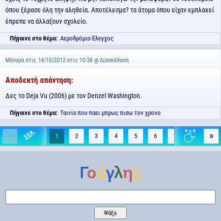
όπου ξέρασε όλη την αληθεία. Αποτέλεσμα? τα άτομα όπου είχαν εμπλακεί
έπρεπε να άλλαξουν σχολείο.
Πήγαινε στο θέμα:
Αεροδρόμιο-Έλεγχος
Μήνυμα στις 14/10/2012 στις 10:38 @
Διασκέδαση
Αποδεκτή απάντηση:
Δες το Deja Vu (2006) με τον Denzel Washington.
Πήγαινε στο θέμα:
Ταινία που παει μπρως πισω τον χρονο
«
»
1
2
3
4
5
6
7
8
9