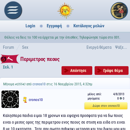
Login
Εγγραφή
Κατάλογος μελών
Θέλεις να δεις το 100 να έρχεται με την όπισθεν; Τηλεφώνησε τώρα στο 001.
Forum
Sex
Ενεργά θέματα
Ψάξε...
Περιμετρος πεους
Σελ. 1
Απάντησε
Γράψε θέμα
Μήνυμα
από
cronos10
στις 16 Νοεμβρίου 2015, 4:32πμ
#135540
μέλος από:
4/8/2013
μηνύματα:
8
0
cronos10
Δώρο στον cronos10
Καλησπερα παιδια ειμαι 18 χρονων και εψαχνα προσφατα για να δω ποιος
ειναι ο μεσος ορος της περιμετρου ενος πεους σε στυση και ειδα οτι ειναι
8 με 10 εκατοστα.. Τοτε σαν σωστο πιθικακι μετρησα και του δικου μου και