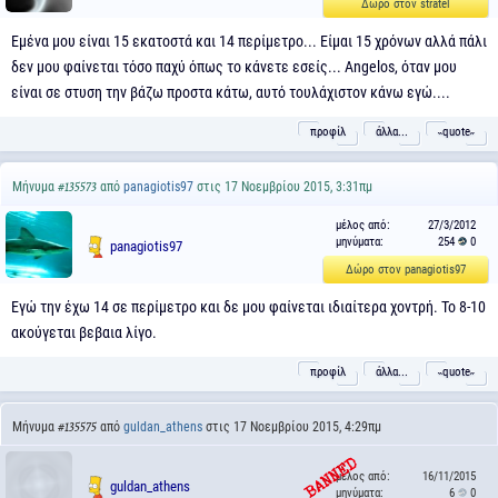
Δώρο στον stratel
Εμένα μου είναι 15 εκατοστά και 14 περίμετρο... Είμαι 15 χρόνων αλλά πάλι
δεν μου φαίνεται τόσο παχύ όπως το κάνετε εσείς... Angelοs, όταν μου
είναι σε στυση την βάζω προστα κάτω, αυτό τουλάχιστον κάνω εγώ....
προφίλ
άλλα...
˵quote˶
Μήνυμα
από
panagiotis97
στις 17 Νοεμβρίου 2015, 3:31πμ
#135573
μέλος από:
27/3/2012
μηνύματα:
254
0
panagiotis97
Δώρο στον panagiotis97
Εγώ την έχω 14 σε περίμετρο και δε μου φαίνεται ιδιαίτερα χοντρή. Το 8-10
ακούγεται βεβαια λίγο.
προφίλ
άλλα...
˵quote˶
Μήνυμα
από
guldan_athens
στις 17 Νοεμβρίου 2015, 4:29πμ
#135575
μέλος από:
16/11/2015
guldan_athens
μηνύματα:
6
0