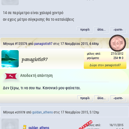
14 σε περίμετρο είναι χαλαρά χοντρό
αν εχεις μέτρο σύγκρισης θα το καταλάβεις
προφίλ
άλλα...
˵quote˶
6
Μήνυμα
#135576
από
panagiotis97
στις 17 Νοεμβρίου 2015, 4:44πμ
μέλος από:
27/3/2012
μηνύματα:
254
0
panagiotis97
Δώρο στον panagiotis97
Αποδεκτή απάντηση
Δεν ξέρω, τι να σου πω. Κανονικό μου φαίνεται.
προφίλ
άλλα...
˵quote˶
Μήνυμα
από
guldan_athens
στις 17 Νοεμβρίου 2015, 5:12πμ
#135578
μέλος από:
16/11/2015
guldan_athens