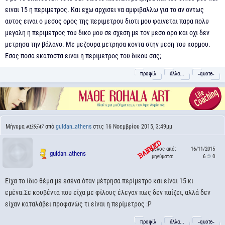
ειναι 15 η περιμετρος. Και εχω αρχισει να αμφιβαλλω για το αν οντως
αυτος ειναι ο μεσος ορος της περιμετρου διοτι μου φαινεται παρα πολυ
μεγαλη η περιμετρος του δικο μου σε σχεση με τον μεσο ορο και οχι δεν
μετρησα την βάλανο. Με μεζουρα μετρησα κοντα στην μεση του κορμου.
Εσας ποσα εκατοστα ειναι η περιμετρος του δικου σας;
προφίλ
άλλα...
˵quote˶
Μήνυμα
από
guldan_athens
στις 16 Νοεμβρίου 2015, 3:49μμ
#135547
μέλος από:
16/11/2015
guldan_athens
μηνύματα:
6
0
Είχα το ίδιο θέμα με εσένα όταν μέτρησα περίμετρο και είναι 15 κι
εμένα.Σε κουβέντα που είχα με φίλους έλεγαν πως δεν παίζει, αλλά δεν
είχαν καταλάβει προφανώς τι είναι η περίμετρος :P
προφίλ
άλλα...
˵quote˶