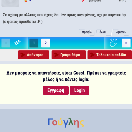
μηνύματα:
6
0
Σε σχέση με άλλους που έχεις δει live όμως συγκρίνεις, όχι με πορνοστάρ
(ο φακός προσθέτει :P )
προφίλ
άλλα...
˵quote˶
«
»
1
2
Απάντησε
Γράψε θέμα
Τελευταία σελίδα
Δεν μπορείς να απαντήσεις, είσαι Guest. Πρέπει να γραφτείς
μέλος ή να κάνεις login:
Εγγραφή
Login