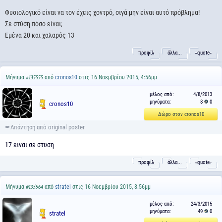
Φυσιολογικό είναι να τον έχεις χοντρό, σιγά μην είναι αυτό πρόβλημα!
Σε στύση πόσο είναι;
Εμένα 20 και χαλαρός 13
προφίλ
άλλα...
˵quote˶
Μήνυμα
από
cronos10
στις 16 Νοεμβρίου 2015, 4:56μμ
#135555
μέλος από:
4/8/2013
μηνύματα:
8
0
cronos10
Δώρο στον cronos10
17 ειναι σε στυση
προφίλ
άλλα...
˵quote˶
Μήνυμα
από
stratel
στις 16 Νοεμβρίου 2015, 8:56μμ
#135564
μέλος από:
24/3/2015
μηνύματα:
49
0
stratel