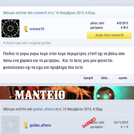
Μήνυμα
από
cronos10
στις 16 Νοεμβρίου 2015, 4:02μμ
#135548
μέλος από:
4/8/2013
μηνύματα:
8
0
cronos10
Δώρο στον cronos10
Παιδια το γυρω γυρω λεμε οταν λεμε περιμετρος ετσι!! οχι να βαλω απο
πανω ενα χαρακα και να μετρησω.. Και το πεος μου μου φαινεται
φυσιολογικο οχι να εχω και προβλημα που λετε
προφίλ
άλλα...
˵quote˶
Μήνυμα
από
guldan_athens
στις 16 Νοεμβρίου 2015, 4:50μμ
#135554
μέλος από:
16/11/2015
guldan_athens
μηνύματα:
6
0