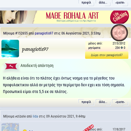
προφίλ
άλλα...
˵quote˶
6
Μήνυμα
#152655
από
panagiotis97
στις 06 Αυγούστου 2021, 3:53πμ
μέλος από:
27/3/2012
μηνύματα:
254
0
panagiotis97
Δώρο στον panagiotis97
Αποδεκτή απάντηση
Η αλήθεια είναι ότι το πλάτος έχει όντως νοημα για το μέγεθος του
προφυλακτικου αλλά αν μετράς την περίμετρο δεν εχει και τόση σημασία.
Προσωπικά είμαι στα 5,5 εκ σε πλάτος.
προφίλ
άλλα...
˵quote˶
Μήνυμα
από
lida
στις 09 Αυγούστου 2021, 9:44πμ
#152656
μέλος από:
17/8/2017