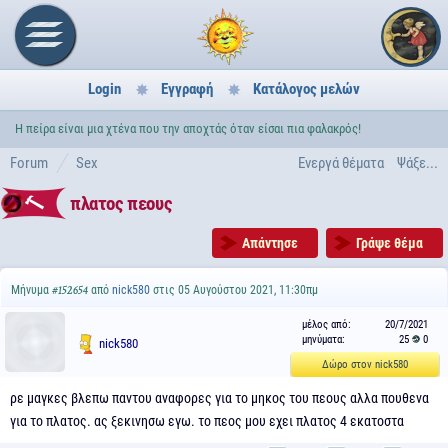
Login
Εγγραφή
Κατάλογος μελών
Η πείρα είναι μια χτένα που την αποχτάς όταν είσαι πια φαλακρός!
Forum
Sex
Ενεργά θέματα
Ψάξε...
πλατος πεους
Απάντησε
Γράψε θέμα
Μήνυμα
από
nick580
στις 05 Αυγούστου 2021, 11:30πμ
#152654
μέλος από:
20/7/2021
μηνύματα:
25
0
nick580
Δώρο στον nick580
ρε μαγκες βλεπω παντου αναφορες για το μηκος του πεους αλλα πουθενα
για το πλατος. ας ξεκινησω εγω. το πεος μου εχει πλατος 4 εκατοστα