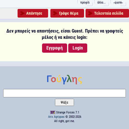
προφίλ
άλλα...
˵quote˶
Απάντησε
Γράψε θέμα
Τελευταία σελίδα
Δεν μπορείς να απαντήσεις, είσαι Guest. Πρέπει να γραφτείς
μέλος ή να κάνεις login:
Εγγραφή
Login
Strange Forces 7.1
Aris Agrippas
© 2002-2026
All right, got me.