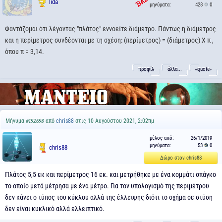
lida
μηνύματα:
428
0
Φαντάζομαι ότι λέγοντας "πλάτος" εννοείτε διάμετρο. Πάντως η διάμετρος
και η περίμετρος συνδέονται με τη σχέση: (περίμετρος) = (διάμετρος) Χ π ,
όπου π = 3,14.
προφίλ
άλλα...
˵quote˶
Μήνυμα
από
chris88
στις 10 Αυγούστου 2021, 2:02πμ
#152658
μέλος από:
26/1/2019
μηνύματα:
53
0
chris88
Δώρο στον chris88
Πλάτος 5,5 εκ και περίμετρος 16 εκ. και μετρήθηκε με ένα κομμάτι σπάγκο
το οποίο μετά μέτρησα με ένα μέτρο. Για τον υπολογισμό της περιμέτρου
δεν κάνει ο τύπος του κύκλου αλλά της έλλειψης διότι το σχήμα σε στύση
δεν είναι κυκλικό αλλά ελλειπτικό.