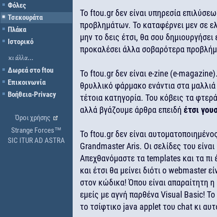
Φόλες
Το ftou.gr δεν είναι υπηρεσία επιλύσ
Τσεκουράτα
προβλημάτων. Το καταφέρνει μεν σε ε
Πλάκα
μην το δεις έτσι, θα σου δημιουργήσει
Ιστορικό
προκαλέσει άλλα σοβαρότερα προβλήμ
κι άλλα...
Δωρεά στο ftou
Το ftou.gr δεν είναι e-zine (e-magazine
Επικοινωνία
θρυλλικό φάρμακο ενάντια στα μαλλιά 
Βοήθεια-Privacy
τέτοια κατηγορία. Του κόβεις τα φτερά
αλλά βγάζουμε άρθρα επειδή
έτσι γου
Όροι χρήσης
Strange Forces™
Το ftou.gr δεν είναι αυτοματοποιημέν
SIC ITUR AD ASTRA
Grandmaster Aris. Οι σελίδες του είναι
Απεχθανόμαστε τα templates και τα πι 
και έτσι θα μείνει διότι ο webmaster εί
στον κώδικα! Όπου είναι απαραίτητη η 
εμείς με αγνή παρθένα Visual Basic! Τ
το τσίφτικο java applet του chat κι αυτ