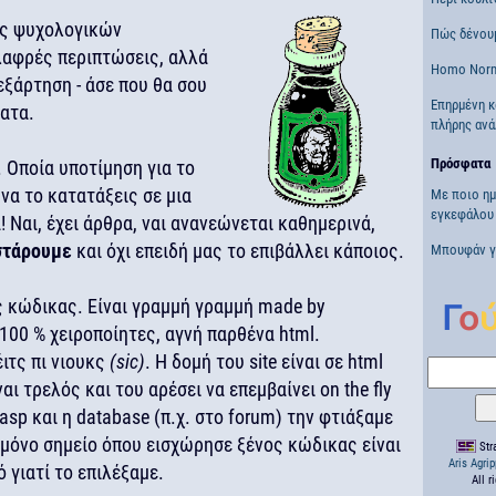
εως ψυχολογικών
Πώς δένουμ
λαφρές περιπτώσεις, αλλά
Homo Norm
 εξάρτηση - άσε που θα σου
Επηρμένη κ
ατα.
πλήρης ανά
Πρόσφατα
). Οποία υποτίμηση για το
να το κατατάξεις σε μια
Με ποιο ημ
εγκεφάλου 
! Ναι, έχει άρθρα, ναι ανανεώνεται καθημερινά,
στάρουμε
και όχι επειδή μας το επιβάλλει κάποιος.
Μπουφάν γι
ος κώδικας. Είναι γραμμή γραμμή made by
 100 % χειροποίητες, αγνή παρθένα html.
έιτς πι νιουκς
(sic)
. Η δομή του site είναι σε html
ναι τρελός και του αρέσει να επεμβαίνει on the fly
asp και η database (π.χ. στο forum) την φτιάξαμε
ο μόνο σημείο όπου εισχώρησε ξένος κώδικας είναι
Stra
Aris Agri
ό γιατί το επιλέξαμε.
All r