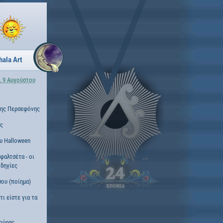
hala Art
, 9 Αυγούστου
της Περσεφόνης
ες
υ Halloween
φαλτσέτα - οι
δηγίες
24
σου (ποίημα)
ΧΡΟΝΙΑ
ι είστε για τα
ούρας