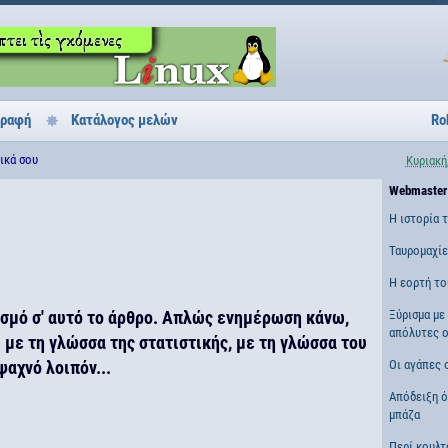
γραφή
Κατάλογος μελών
Ro
δικά σου
Κυριακή
Webmaster
Η ιστορία 
Ταυρομαχί
Η εορτή το
σμό σ' αυτό το άρθρο. Απλώς ενημέρωση κάνω,
Ξύρισμα με 
απόλυτες ο
 με τη γλώσσα της στατιστικής, με τη γλώσσα του
ψαχνό λοιπόν...
Οι αγάπες 
Απόδειξη ότ
μπάζα
Περί κουλτ