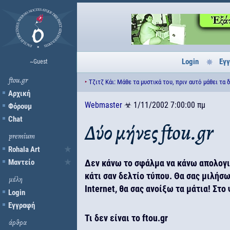
Login
Εγ
~Guest
ftou.gr
‣
Τζιτζ Κάι: Μάθε τα μυστικά του, πριν αυτό μάθει τα 
Αρχική
Webmaster
☣
1/11/2002 7:00:00 πμ
Φόρουμ
Chat
Δύο μήνες ftou.gr
premium
Rohala Art
Μαντείο
Δεν κάνω το σφάλμα να κάνω απολογι
κάτι σαν δελτίο τύπου. Θα σας μιλήσω
μέλη
Internet, θα σας ανοίξω τα μάτια! Στο 
Login
Εγγραφή
Τι δεν είναι το ftou.gr
άρθρα