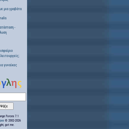
ε μια γραβάτα
alis
ατάσταση -
λυση
ισφαίριο
λειτουργείς;
α γυναίκες
nge Forces 7.1
ppas
© 2002-2026
ight, got me.