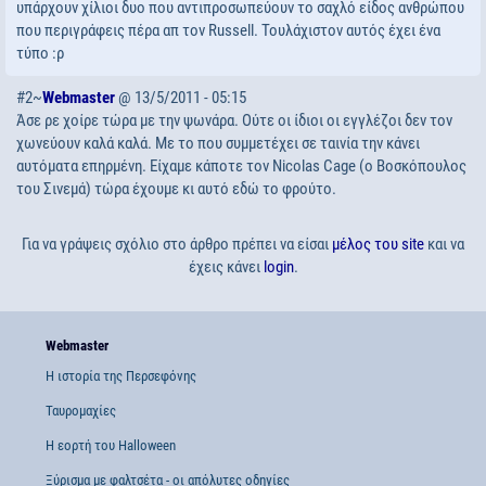
υπάρχουν χίλιοι δυο που αντιπροσωπεύουν το σαχλό είδος ανθρώπου
που περιγράφεις πέρα απ τον Russell. Τουλάχιστον αυτός έχει ένα
τύπο :ρ
#2~
Webmaster
@ 13/5/2011 - 05:15
Άσε ρε χοίρε τώρα με την ψωνάρα. Ούτε οι ίδιοι οι εγγλέζοι δεν τον
χωνεύουν καλά καλά. Με το που συμμετέχει σε ταινία την κάνει
αυτόματα επηρμένη. Είχαμε κάποτε τον Nicolas Cage (ο Βοσκόπουλος
του Σινεμά) τώρα έχουμε κι αυτό εδώ το φρούτο.
Για να γράψεις σχόλιο στο άρθρο πρέπει να είσαι
μέλος του site
και να
έχεις κάνει
login
.
Webmaster
Η ιστορία της Περσεφόνης
Ταυρομαχίες
Η εορτή του Halloween
Ξύρισμα με φαλτσέτα - οι απόλυτες οδηγίες