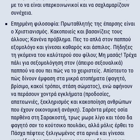
με το να είναι υπερκοινωνικοί και να σαχλαμαρίζουν
συνέχεια.
Eπηρμένη φιλοσοφία: Πρωταθλητής της έπαρσης είναι
ο Χριστιανισμός. Κακοποιείς και βασανίζεις τους
άλλους; Κανένα πρόβλημα. Πες το απλά στον παππού
εξομολόγο και γίνεσαι καθαρός και άσπιλος. Πήδηξες
τη γκόμενα του καλύτερού σου φίλου; Μη μασάς! Τρέχα
πάλι για σεξομολόγηση στον (άπειρο σεξουαλικά)
παππού να σου πει πώς να το χειριστείς. Απίστευτο το
πώς δίνουν έμφαση στα μικρά ατοπήματα (φαγητό,
βρίσιμο, κακοί τρόποι, στάση σώματος), ενώ αφήνουν
να περάσουν χοντρά εγκλήματα (προδοσίες,
απατεωνιές, ξεκληρισμός και κακοποίηση ανθρώπων
που έχουν οικονομική ανάγκη). Σαράντα μέρες οσία
παρθένα στη Σαρακοστή, τρως μωρε λίγο και τόσο δα
φαγητό σαν το κούτσικο πουλάκι, αλλά μόλις έρθει το
Πάσχα πέφτεις ξελιγωμένος στα αρνιά και γίνεσαι