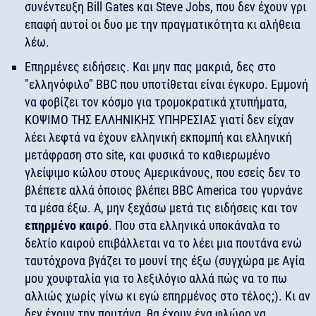
συνέντευξη Bill Gates και Steve Jobs, που δεν έχουν γρι
επαφή αυτοί οι δυο με την πραγματικότητα κι αλήθεια
λέω.
Επηρμένες ειδήσεις. Και μην πας μακριά, δες στο
"ελληνόφιλο" BBC που υποτίθεται είναι έγκυρο. Εμμονή
να φοβίζει τον κόσμο για τρομοκρατικά χτυπήματα,
ΚΟΨΙΜΟ ΤΗΣ ΕΛΛΗΝΙΚΗΣ ΥΠΗΡΕΣΙΑΣ γιατί δεν είχαν
λέει λεφτά να έχουν ελληνική εκπομπή και ελληνική
μετάφραση στο site, και φυσικά το καθιερωμένο
γλείψιμο κώλου στους Αμερικάνους, που εσείς δεν το
βλέπετε αλλά όποιος βλέπει BBC America του γυρνάνε
τα μέσα έξω. Α, μην ξεχάσω μετά τις ειδήσεις και τον
επηρμένο καιρό
. Που στα ελληνικά υποκάναλα το
δελτίο καιρού επιβάλλεται να το λέει μια πουτάνα ενώ
ταυτόχρονα βγάζει το μουνί της έξω (συγχώρα με Αγία
μου χουφταλία για το λεξιλόγιο αλλά πώς να το πω
αλλιώς χωρίς γίνω κι εγώ επηρμένος στο τέλος;). Κι αν
δεν έχουν την πουτάνα, θα έχουν ένα φλώρο να