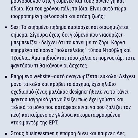
μουνόδουλος στις γκόμενες και τους δίνεις γη και
ύδωρ. Και του χρόνου πάλι τα ίδια. Είναι αυτό τώρα
ισορροπημένη φιλοσοφία και στάση ζωής;
Sex: Το επηρμένο πήδημα κυριαρχεί και διαφημίζεται
σήμερα. Σίγουρα έχεις δει γκόμενα που νιαουρίζει -
μπεμπεκίζει - δείχνει ότι το κάνει με το ζόρι. Κάργα
επηρμένα τα πορνό "πολυτελείας" τύπου Ντούβλη και
Τζούλια. Άμα πηδιούνται τόσο χάλια οι πορνοστάρ, τότε
φαντάσου τι θα κάνουν οι άσχετες.
Επηρμένο website—αυτό αναγνωρίζεται εύκολα: Δείχνει
μόνο τα καλά και κρύβει τα άσχημα, έχει ηλίθιο
σχεδιασμό (ένας μαλάκας designer ήθελε να το κάνει
φαντασμαγορικό για να δείξει πως έχει γούστο και
τελικά το μόνο που κατάφερε είναι να σου ζαλίζει τον
πέο) και κείμενο σε γλώσσα κακομεταφρασμένου
ντοκιμαντέρ της ΕΡΤ.
Στους businessmen η έπαρση δίνει και παίρνει: Δες