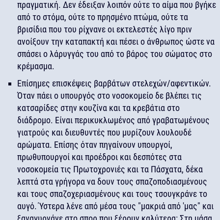
πραγματική. Δεν έδειξαν λοιπόν ούτε το αίμα που βγήκε
από το στόμα, ούτε το πρησμένο πτώμα, ούτε τα
βρισίδια που του ρίχνανε οι εκτελεστές λίγο πριν
ανοίξουν την καταπακτή και πέσει ο άνθρωπος ώστε να
σπάσει ο λάρυγγάς του από το βάρος του σώματος στο
κρέμασμα.
Επίσημες επισκέψεις βαρβάτων στελεχών/αφεντικών.
Όταν πάει ο υπουργός στο νοσοκομείο δε βλέπει τις
κατσαρίδες στην κουζίνα και τα κρεβάτια στο
διάδρομο. Είναι περικυκλωμένος από γραβατωμένους
γιατρούς και διευθυντές που μυρίζουν λουλουδέ
αρώματα. Επίσης όταν πηγαίνουν υπουργοί,
πρωθυπουργοί και προέδροι και δεσπότες στα
νοσοκομεία τις Πρωτοχρονιές και τα Πάσχατα, δέκα
λεπτά στα γρήγορα να δουν τους σπαζοποδιασμένους
και τους σπαζοχεριασμένους και τους τσουγκράνε το
αυγό. Ύστερα λένε από μέσα τους "μακριά από 'μας" και
ξαναγυρνάνε στο σπορ που ξέρουν καλύτερα: Στη μάσα,