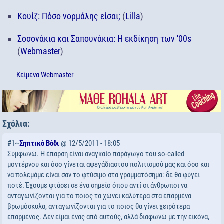
Κουίζ: Πόσο νορμάλης είσαι;
(
Lilla
)
Σοσονάκια και Σαπουνάκια: Η εκδίκηση των '00s
(
Webmaster
)
Κείμενα
Webmaster
Σχόλια:
#1~
Σηπτικό Βόδι
@ 12/5/2011 - 18:05
Συμφωνώ. Η έπαρση είναι αναγκαίο παράγωγο του so-called
μοντέρνου και όσο γίνεται αψεγάδιαστου πολιτισμού μας και όσο και
να πολεμάμε είναι σαν το φτύσιμο στα γραμματόσημα: δε θα φύγει
ποτέ. Έχουμε φτάσει σε ένα σημείο όπου αντί οι άνθρωποι να
ανταγωνίζονται για το ποιος τα χώνει καλύτερα στα επαρμένα
βρωμόσκυλα, ανταγωνίζονται για το ποιος θα γίνει χειρότερα
επαρμένος. Δεν είμαι ένας από αυτούς, αλλά διαφωνώ με την εικόνα,