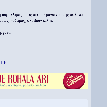
η παράκλησις προς απομάκρυνσιν πάσης ασθενείας
ρων, ποδάρας, ακρίδων κ.λ.π.
όργανα.
ό
Lilla