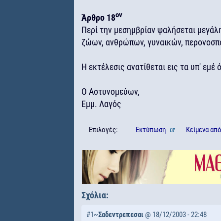
ον
Άρθρο 18
Περί την μεσημβρίαν ψαλήσεται μεγάλ
ζώων, ανθρώπων, γυναικών, περονοσπό
Η εκτέλεσις ανατίθεται εις τα υπ' εμέ 
Ο Αστυνομεύων,
Εμμ. Λαγός
Επιλογές:
Εκτύπωση
Κείμενα
απ
Σχόλια:
#1~
Σαδεντρεπεσαι
@ 18/12/2003 - 22:48