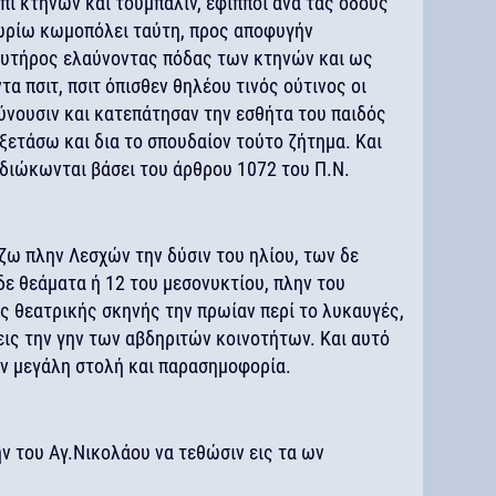
ί κτηνών και τούμπαλιν, έφιπποι ανά τας οδούς
χωρίω κωμοπόλει ταύτη, προς αποφυγήν
ρυτήρος ελαύνοντας πόδας των κτηνών και ως
τα πσιτ, πσιτ όπισθεν θηλέου τινός ούτινος οι
ύνουσιν και κατεπάτησαν την εσθήτα του παιδός
εξετάσω και δια το σπουδαίον τούτο ζήτημα. Και
α διώκωνται βάσει του άρθρου 1072 του Π.Ν.
ζω πλην Λεσχών την δύσιν του ηλίου, των δε
δε θεάματα ή 12 του μεσονυκτίου, πλην του
ς θεατρικής σκηνής την πρωίαν περί το λυκαυγές,
 εις την γην των αβδηριτών κοινοτήτων. Και αυτό
εν μεγάλη στολή και παρασημοφορία.
ν του Αγ.Νικολάου να τεθώσιν εις τα ων