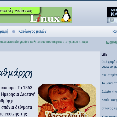
γραφή
Κατάλογος μελών
Ro
ένα λεωφορείο γεμάτο πολιτικούς που πέφτει στο γκρεμό κι έχει
Κυριακή
Lilla
Οι 3 χειρό
μάρκετινγκ
ταθμάρχη
Συνισταμέ
Το μούσι τ
σιεύουμε: To 1853
Δελτίο κίν
 Ημερήσια Διαταγή
αθμάρχη
Κουίζ: Θα 
 σπάνια δείγματα
Ο πόνος τη
ς εκείνης της
Κινηματογ