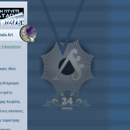
hala Art
, 9 Αυγούστου
τερες ιδέες
νη Ντέμοκρατ
ου ηγέτη
24
ησης Κουβέλη
ΧΡΟΝΙΑ
γίνεις πλούσιος;
ς παραίτησης
ραφικές