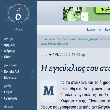
Login
Εγ
~Guest
ftou.gr
‣
Ο ορισμός της κραυγαλέας σπατάλης για μένα είναι 
τρεις θέσεις αδειανές.
Αρχική
Φόρουμ
Lilla
☣
1/9/2002 9:48:00 πμ
Chat
premium
Η εγκύκλιος του σ
Rohala Art
Μαντείο
ας το στείλανε και το δημο
μέλη
Μ
εξεδόθη στη Δημητσάνα μια
Login
ή μάλλον εγκύκλιος του Στ
Εγγραφή
Χωροφυλακής. Είναι από τα
ύφους και γραφειοκρατικής αντιλήψεω
άρθρα