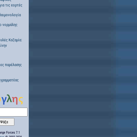
για τις εορτές
δαιμονολογία
ο νορμάλης
ουλές Καζαμία:
ίνην
ες παρέλασης
 γραμματέας
nge Forces 7.1