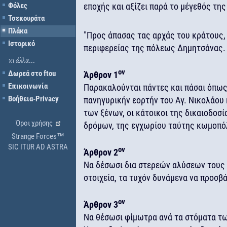
Φόλες
εποχής και αξίζει παρά το μέγεθός της
Τσεκουράτα
Πλάκα
"Προς άπασας τας αρχάς του κράτους,
Ιστορικό
περιφερείας της πόλεως Δημητσάνας.
κι άλλα...
ον
Δωρεά στο ftou
Άρθρον 1
Επικοινωνία
Παρακαλούνται πάντες και πάσαι όπως
Βοήθεια-Privacy
πανηγυρικήν εορτήν του Αγ. Νικολάου 
των ξένων, οι κάτοικοι της δικαιοδοσ
Όροι χρήσης
δρόμων, της εγχωρίου ταύτης κωμοπ
Strange Forces™
SIC ITUR AD ASTRA
ον
Άρθρον 2
Να δέσωσι δια στερεών αλύσεων τους 
στοιχεία, τα τυχόν δυνάμενα να προσ
ον
Άρθρον 3
Να θέσωσι φίμωτρα ανά τα στόματα τ