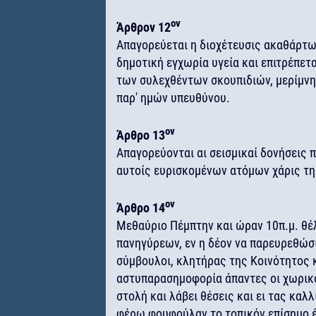
ον
Άρθρον 12
Απαγορεύεται η διοχέτευσις ακαθάρτω
δημοτική εγχωρία υγεία και επιτρέπετ
των συλεχθέντων σκουπιδιών, μερίμνη
παρ' ημών υπευθύνου.
ον
Άρθρο 13
Απαγορεύονται αι σεισμικαί δονήσεις
αυτοίς ευρισκομένων ατόμων χάρις τ
ον
Άρθρο 14
Μεθαύριο Πέμπτην και ώραν 10π.μ. θέλ
πανηγύρεων, εν η δέον να παρευρεθώσι
σύμβουλοι, κλητήρας της Κοινότητος 
αστυπαρασημοφορία άπαντες οι χωρικο
στολή και λάβει θέσεις και ει τας καλλ
φέρω φουφούλαν το τοπικόν επίσημο 