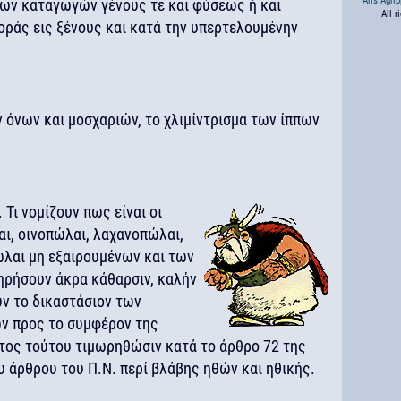
Aris Agri
ων καταγωγών γένους τε και φύσεως ή και
All r
ράς εις ξένους και κατά την υπερτελουμένην
 όνων και μοσχαριών, το χλιμίντρισμα των ίππων
 Τι νομίζουν πως είναι οι
ι, οινοπώλαι, λαχανοπώλαι,
ώλαι μη εξαιρουμένων και των
ηρήσουν άκρα κάθαρσιν, καλήν
υν το δικαστάσιον των
ν προς το συμφέρον της
ατος τούτου τιμωρηθώσιν κατά το άρθρο 72 της
 άρθρου του Π.Ν. περί βλάβης ηθών και ηθικής.