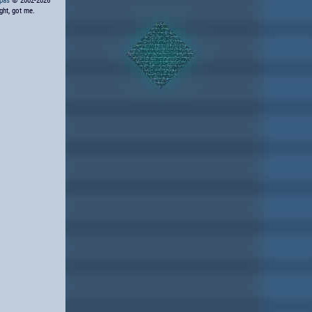
ppas
© 2002-2026
ight, got me.