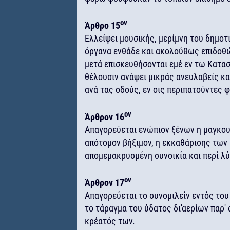
ον
Άρθρο 15
Ελλείψει μουσικής, μερίμνη του δημοτ
όργανα ενθάδε και ακολούθως επιδοθώσ
μετά επισκευθήσονται εμέ εν τω Κατασ
θέλουσιν ανάψει μικράς ανευλαβείς κ
ανά τας οδούς, εν οις περιπατούντες 
ον
Άρθρον 16
Απαγορεύεται ενώπιον ξένων η μαγκου
απότομον βήξιμον, η εκκαθάρισης των 
απομεμακρυσμένη συνοικία και περί λ
ον
Άρθρον 17
Απαγορεύεται το συνομιλείν εντός του
το τάραγμα του ύδατος δι'αερίων παρ' 
κρέατός των.