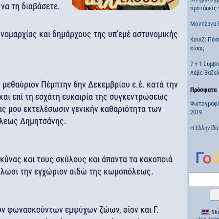
 να τη διαβάσετε.
προτάσεις 
Μοντέρνα 
 νομαρχίας και δημάρχους της υπ'εμέ αστυνομικής
Κουίζ: Πόσ
είσαι;
7 + 1 Συμβ
Λάβε Βαζελ
 μεθαύριον Πέμπτην 6ην Δεκεμβρίου ε.έ. κατά την
Πρόσφατα
και επί τη εσχάτη ευκαιρία της συγκεντρώσεως
Φωτογραφί
ίας μου εκτελέσωσιν γενικήν καθαριότητα των
2019
όλεως Δημητσάνης.
Η Ελληνίδα
κύνας και τους σκύλους και άπαντα τα κακοποιά
βάλωσι την εγχώριον αιδώ της κωμοπόλεως.
ων φωνασκούντων εμψύχων ζώων, οίον και Γ.
Stra