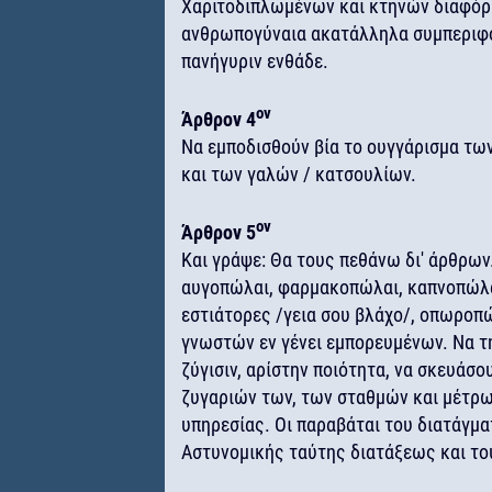
Χαριτοδιπλωμένων και κτηνών διαφόρ
ανθρωπογύναια ακατάλληλα συμπεριφο
πανήγυριν ενθάδε.
ον
Άρθρον 4
Να εμποδισθούν βία το ουγγάρισμα των
και των γαλών / κατσουλίων.
ον
Άρθρον 5
Και γράψε: Θα τους πεθάνω δι' άρθρων.
αυγοπώλαι, φαρμακοπώλαι, καπνοπώλα
εστιάτορες /γεια σου βλάχο/, οπωροπ
γνωστών εν γένει εμπορευμένων. Να τ
ζύγισιν, αρίστην ποιότητα, να σκευάσο
ζυγαριών των, των σταθμών και μέτρω
υπηρεσίας. Οι παραβάται του διατάγμ
Αστυνομικής ταύτης διατάξεως και του