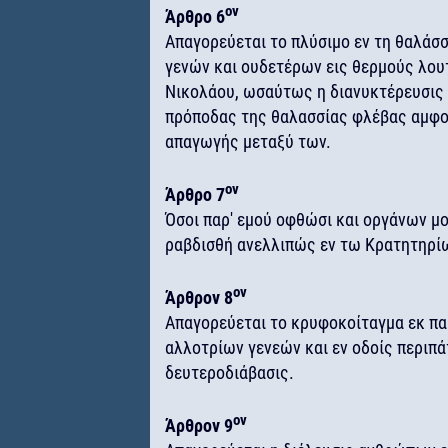
ον
Άρθρο 6
Απαγορεύεται το πλύσιμο εν τη θαλάσ
γενών και ουδετέρων εις θερμούς λουτ
Νικολάου, ωσαύτως η διανυκτέρευσις 
πρόποδας της θαλασσίας φλέβας αμφο
απαγωγής μεταξύ των.
ον
Άρθρο 7
Όσοι παρ' εμού οφθώσι και οργάνων μ
ραβδισθή ανελλιπώς εν τω Κρατητηρί
ον
Άρθρον 8
Απαγορεύεται το κρυφοκοίταγμα εκ π
αλλοτρίων γενεών και εν οδοίς περιπάτ
δευτεροδιάβασις.
ον
Άρθρον 9