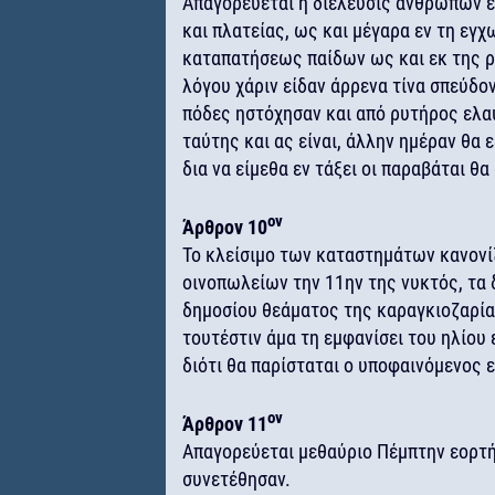
Απαγορεύεται η διέλευσις ανθρώπων επ
και πλατείας, ως και μέγαρα εν τη εγ
καταπατήσεως παίδων ως και εκ της 
λόγου χάριν είδαν άρρενα τίνα σπεύδον
πόδες ηστόχησαν και από ρυτήρος ελα
ταύτης και ας είναι, άλλην ημέραν θα 
δια να είμεθα εν τάξει οι παραβάται θ
ον
Άρθρον 10
Το κλείσιμο των καταστημάτων κανονί
οινοπωλείων την 11ην της νυκτός, τα 
δημοσίου θεάματος της καραγκιοζαρία
τουτέστιν άμα τη εμφανίσει του ηλίου
διότι θα παρίσταται ο υποφαινόμενος 
ον
Άρθρον 11
Απαγορεύεται μεθαύριο Πέμπτην εορτή
συνετέθησαν.