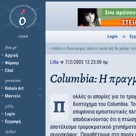
Login
Εγ
~Guest
ftou.gr
‣
Καλές οι διαστροφές αλλά το απλό σεξ δε χαλάει τα 
Αρχική
Lilla
☣
7/2/2003 12:23:00 πμ
Φόρουμ
Chat
Columbia: Η πραγμ
premium
Rohala Art
Μαντείο
ολλές οι απορίες για το τραγ
Π
δυστύχημα του Columbia. Το 
μέλη
επιφάνεια εμπιστευτικές πλ
Login
αποδεικνύοντας ότι η πτώση
Εγγραφή
αποτέλεσμα τρομοκρατικού χτυπήματο
άρθρα
αεροσκάφος. Παραθέτουμε στο παρόν 