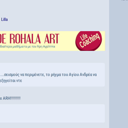
ό
Lilla
...σεισμούς να περιμένετε, το ρήγμα του Αγίου Ανδρέα να
εξηγείται ντε
ARH!!!!!!!!!