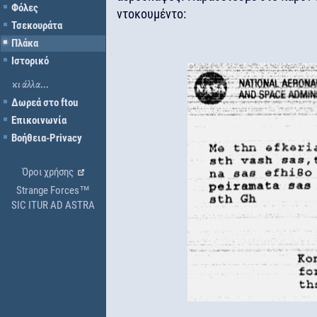
Φόλες
ντοκουμέντο:
Τσεκουράτα
Πλάκα
Ιστορικό
κι άλλα...
Δωρεά στο ftou
Επικοινωνία
Βοήθεια-Privacy
Όροι χρήσης
Strange Forces™
SIC ITUR AD ASTRA