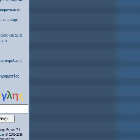
δαιμονολογία
ο νορμάλης
ουλές Καζαμία:
ίνην
ες παρέλασης
 γραμματέας
nge Forces 7.1
ppas
© 2002-2026
ight, got me.