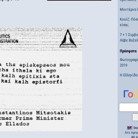
Μοντέρνα 
Κουίζ: Πόσ
είσαι;
7 + 1 Συμβ
Λάβε Βαζελ
Πρόσφατα
Φωτογραφί
2019
Η Ελληνίδα
Stra
Aris Agri
All r