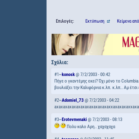
Επιλογές:
Εκτύπωση
Κείμενα
απ
Σχόλια:
#1~
konosk
@ 7/2/2003 - 00:42
Πήγε ο γκαντέμης εκεί? Όχι μόνο το Columbia.
βουλιάξει την Καλιφόρνια κ.λπ. κ.λπ.. Aμ έτσι 
#2~
Adomiel_73
@ 7/2/2003 - 04:22
axaxaxaxaxaxaxaxaxaxaxaxaxxaxaxaxaxxaxax 
#3~
Erotevmenaki
@ 7/2/2003 - 08:13
Πολυ καλο Αρη.. χαχαχαχα