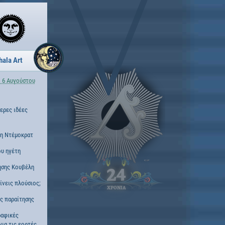
hala Art
 6 Αυγούστου
τερες ιδέες
νη Ντέμοκρατ
ου ηγέτη
ησης Κουβέλη
24
γίνεις πλούσιος;
ΧΡΟΝΙΑ
ς παραίτησης
ραφικές
για τις εορτές