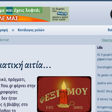
γραφή
Κατάλογος μελών
Ro
δόντια!
Πέμπτη,
Lilla
Οι 3 χειρό
μάρκετινγκ
ατική αιτία...
Συνισταμέ
Το μούσι τ
ικό, πράγματι,
Δελτίο κίν
ftou.gr φέρνει στην
ηροφορίες
Κουίζ: Θα 
 δεν ήταν
Ο πόνος τη
ς ή βλάβης στο
Κινηματογ
άρθρο το
προτάσεις 