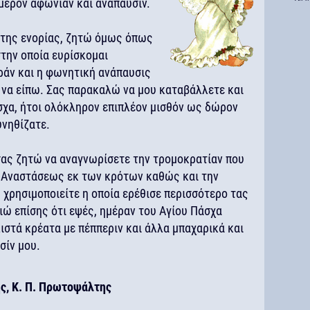
μερον αφωνίαν και ανάπαυσιν.
 της ενορίας, ζητώ όμως όπως
στην οποία ευρίσκομαι
ράν και η φωνητική ανάπαυσις
να είπω. Σας παρακαλώ να μου καταβάλλετε και
σχα, ήτοι ολόκληρον επιπλέον μισθόν ως δώρον
υνηθίζατε.
ας ζητώ να αναγνωρίσετε την τρομοκρατίαν που
ς Αναστάσεως εκ των κρότων καθώς και την
 χρησιμοποιείτε η οποία ερέθισε περισσότερο τας
ώ επίσης ότι εψές, ημέραν του Αγίου Πάσχα
ιστά κρέατα με πέππεριν και άλλα μπαχαρικά και
σίν μου.
ς, Κ. Π. Πρωτοψάλτης