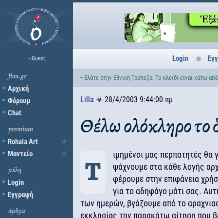
Login
Εγ
~Guest
ftou.gr
‣
Ελάτε στην Εθνική Τράπεζα. Το κλειδί είναι κάτω από
Αρχική
Lilla
☣
28/4/2003 9:44:00 πμ
Φόρουμ
Chat
Θέλω ολόκληρο το 
premium
Rohala Art
Μαντείο
ιμημένοι μας περπατητές θα 
Τ
ψάχνουμε στα κάθε λογής αρχ
μέλη
φέρουμε στην επιφάνεια χρή
Login
για το αδηφάγο μάτι σας. Αυτ
Εγγραφή
των ημερών, βγάζουμε από το αραχνια
άρθρα
εκκλησίας την παρακάτω αίτηση που β