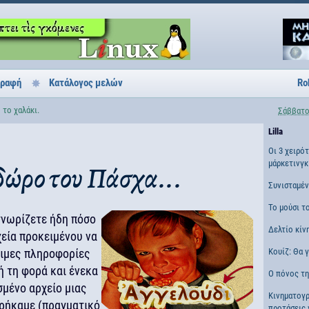
γραφή
Κατάλογος μελών
Ro
 το χαλάκι.
Σάββατο
Lilla
Οι 3 χειρό
μάρκετινγκ
δώρο του Πάσχα...
Συνισταμέ
Το μούσι τ
γνωρίζετε ήδη πόσο
Δελτίο κίν
εία προκειμένου να
σιμες πληροφορίες
Κουίζ: Θα 
ή τη φορά και ένεκα
Ο πόνος τη
σμένο αρχείο μιας
Κινηματογ
ρήκαμε (πραγματικό
προτάσεις 