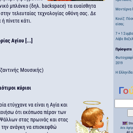
νικό μπλάνκο (δηλ. backspace) τα ευαίσθητα
Μοντέρνα 
στην τελευταίας τεχνολογίας οθόνη σας. Δε
Κουίζ: Πόσ
ή πίνετε κάτι.
είσαι;
7 + 1 Συμβ
Λάβε Βαζελ
ίας Αγίου [...]
Πρόσφατα
Φωτογραφί
2019
υζαντινής Μουσικής)
Η Ελληνίδα
ιότιμοι κύριοι
α ετύγχανε να είναι η Αγία και
ποιήσω ότι εκόπωσα πέραν των
 Ψάλλων στας πρωινάς και στας
Stra
 την ανάγκη να επισκεφθώ
Aris Agri
All r