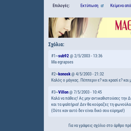
Επιλογές:
Εκτύπωση
Κείμενα
απ
Σχόλια:
#1~
sub92
@ 2/5/2003 - 13:36
lilla egrapses
#2~
konosk
@ 4/5/2003 - 21:32
Καλός ο μάγκας. Πέππεριν ε? και κρασί ε? και
#3~
Villon
@ 7/5/2003 - 10:45
Καλά να πάθεις! Ας μην αντικαθιστούσες την Δι
και τα ψαλτήρια! Δεν θα κούραζες τη φωνούλα
(Ούτε καν αυτό δεν είναι δικό σου εύρημα!)
Για να γράψεις σχόλιο στο άρθρο πρέ