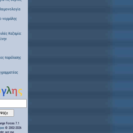
δαιμονολογία
ο νορμάλης
ουλές Καζαμία:
ίνην
ες παρέλασης
 γραμματέας
nge Forces 7.1
ppas
© 2002-2026
ight, got me.