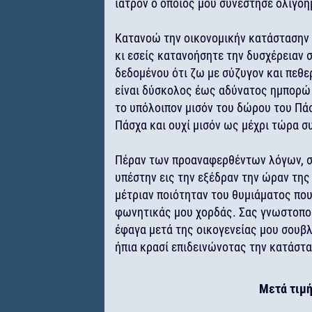
ιατρόν ο οποίος μου συνέστησε ολιγοή
Κατανοώ την οικονομικήν κατάστασην
κι εσείς κατανοήσητε την δυσχέρειαν 
δεδομένου ότι ζω με σύζυγον και πεθε
είναι δύσκολος έως αδύνατος ημπορώ 
το υπόλοιπον μισόν του δώρου του Πά
Πάσχα και ουχί μισόν ως μέχρι τώρα σ
Πέραν των προαναφερθέντων λόγων, σ
υπέστην εις την εξέδραν την ώραν τη
μέτριαν ποιότηταν του θυμιάματος που
φωνητικάς μου χορδάς. Σας γνωστοποι
έφαγα μετά της οικογενείας μου σουβλ
ήπια κρασί επιδεινώνοτας την κατάστα
Μετά τιμή