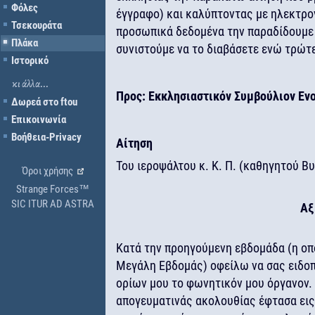
Φόλες
έγγραφο) και καλύπτοντας με ηλεκτρο
Τσεκουράτα
προσωπικά δεδομένα την παραδίδουμε 
Πλάκα
συνιστούμε να το διαβάσετε ενώ τρώτε 
Ιστορικό
κι άλλα...
Προς: Εκκλησιαστικόν Συμβούλιον Ενορ
Δωρεά στο ftou
Επικοινωνία
Βοήθεια-Privacy
Αίτηση
Του ιεροψάλτου κ. Κ. Π. (καθηγητού Β
Όροι χρήσης
Strange Forces™
SIC ITUR AD ASTRA
Αξ
Κατά την προηγούμενη εβδομάδα (η οποί
Μεγάλη Εβδομάς) οφείλω να σας ειδο
ορίων μου το φωνητικόν μου όργανον.
απογευματινάς ακολουθίας έφτασα εις