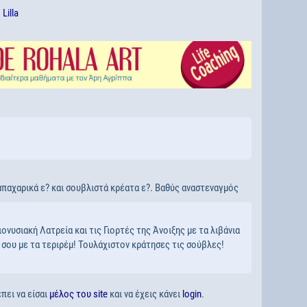
ό
Lilla
 μπαχαρικά ε? και σουβλιστά κρέατα ε?. Βαθύς αναστεναγμός
ονυσιακή Λατρεία και τις Γιορτές της Άνοιξης με τα λιβάνια
 σου με τα τεριρέμ! Τουλάχιστον κράτησες τις σούβλες!
πει να είσαι
μέλος του site
και να έχεις κάνει
login
.