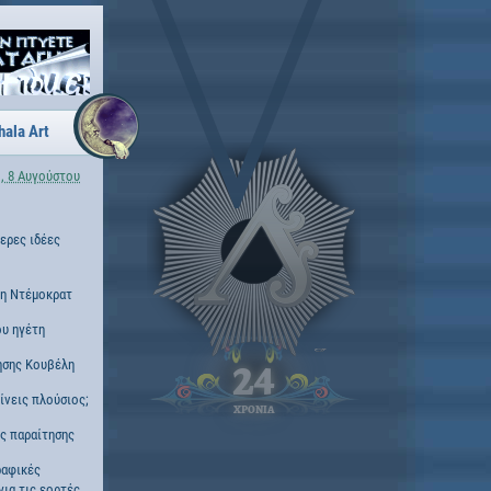
hala Art
, 8 Αυγούστου
τερες ιδέες
νη Ντέμοκρατ
ου ηγέτη
ησης Κουβέλη
24
γίνεις πλούσιος;
ΧΡΟΝΙΑ
ς παραίτησης
ραφικές
για τις εορτές