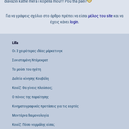
diavazei kathe mera i kopella mou!!! Pou tha paei?
Για να γράψεις σχόλιο στο άρθρο πρέπει να είσαι
μέλος του site
και να
έχεις κάνει
login
.
Lilla
Οι 3 χειρότερες ιδέες μάρκετινγκ
Συνισταμένη Ντέμοκρατ
Το μούσι του ηγέτη
Δελτίο κίνησης Κουβέλη
Κουίζ: Θα γίνεις πλούσιος;
Ο πόνος της παραίτησης
Κινηματογραφικές προτάσεις για τις εορτές
Μοντέρνα δαιμονολογία
Κουίζ: Πόσο νορμάλης είσαι;