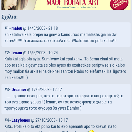
Σχόλια:
#1~
malou
@ 14/5/2003 - 21:18
an katalava kala prepei na ginw o kainourios mamalakhs gia na dw
xares!!!!!!!!!xaxaxxaxaxaxxaxaa!a re ari!!kaloooooo polu kaloo!!!
#2~
lenam
@ 16/5/2003 - 10:24
Kala kai agia ola ayta. Sumfwnw kai epafxanw. To 8ema einai oti meta
apo tosa kala geymata se oles aytes tis exairetikes periptwseis o kalos
moy mallon 8a arxisei na deixnei san ton Ntabo to elefantaki kai ligotero
san kalos!!! :)
#3~
Dreamer
@ 17/5/2003 - 12:17
....... η ουσια ειναι μια , καντε του στοματικο ερωτα και μετα φτιαξτε
του ενα ωραιο γευμα ! ( lenam, αν του κανεις φαγητα χωρις τα
προηγουμενα τοτε σιγουρα θα γινει Dambo )
#4~
Lazybones
@ 27/10/2003 - 18:17
XiXi.. Polli kalo to ektipono kai to exo apenanti apo to krevati na to