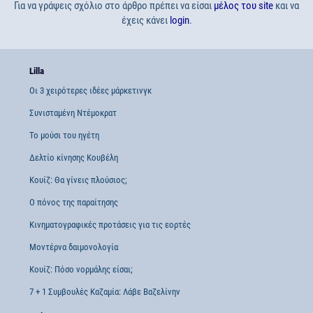
Για να γράψεις σχόλιο στο άρθρο πρέπει να είσαι
μέλος του site
και να
έχεις κάνει
login
.
Lilla
Οι 3 χειρότερες ιδέες μάρκετινγκ
Συνισταμένη Ντέμοκρατ
Το μούσι του ηγέτη
Δελτίο κίνησης Κουβέλη
Κουίζ: Θα γίνεις πλούσιος;
Ο πόνος της παραίτησης
Κινηματογραφικές προτάσεις για τις εορτές
Μοντέρνα δαιμονολογία
Κουίζ: Πόσο νορμάλης είσαι;
7 + 1 Συμβουλές Καζαμία: Λάβε Βαζελίνην