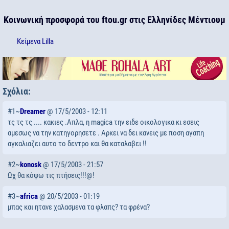
Κοινωνική προσφορά του ftou.gr στις Ελληνίδες Μέντιουμ
Κείμενα
Lilla
Σχόλια:
#1~
Dreamer
@ 17/5/2003 - 12:11
τς τς τς .... κακιες .Απλα, η magica την ειδε οικολογικα κι εσεις
αμεσως να την κατηγορησετε . Αρκει να δει κανεις με ποση αγαπη
αγκαλιαζει αυτο το δεντρο και θα καταλαβει !!
#2~
konosk
@ 17/5/2003 - 21:57
Ωχ θα κόψω τις πτήσεις!!!@!
#3~
africa
@ 20/5/2003 - 01:19
μπας και ητανε χαλασμενα τα φλαπς? τα φρένα?