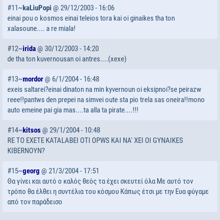
#11~
kaLiuPopi
@ 29/12/2003 - 16:06
einai pou o kosmos einai teleios tora kai oi ginaikes tha ton
xalasoune.... a re miala!
#12~
irida
@ 30/12/2003 - 14:20
de tha ton kuvernousan oi antres....(xexe)
#13~
mordor
@ 6/1/2004 - 16:48
exeis saltarei?einai dinaton na min kyvernoun oi eksipnoi?se peirazw
reee!!pantws den prepei na simvei oute sta pio trela sas oneira!!mono
auto emeine pai gia mas....ta alla ta pirate....!!!
#14~
kitsos
@ 29/1/2004 - 10:48
RE TO EXETE KATALABEI OTI OPWS KAI NA' XEI OI GYNAIKES
KIBERNOYN?
#15~
georg
@ 21/3/2004 - 17:51
Θα γίνει και αυτό ο καλός θεός τα έχει σκευτεί όλα Με αυτό τον
τρόπο θα έλθει η συντέλια του κόσμου Κάπως έτσι με την Ευα φύγαμε
από τον παράδεισο