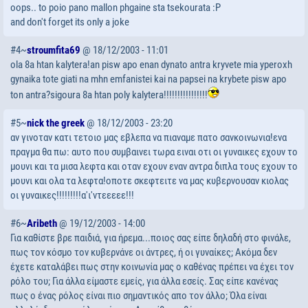
oops.. to poio pano mallon phgaine sta tsekourata :P
and don't forget its only a joke
#4~
stroumfita69
@ 18/12/2003 - 11:01
ola 8a htan kalytera!an pisw apo enan dynato antra kryvete mia yperoxh
gynaika tote giati na mhn emfanistei kai na papsei na krybete pisw apo
ton antra?sigoura 8a htan poly kalytera!!!!!!!!!!!!!!!!
#5~
nick the greek
@ 18/12/2003 - 23:20
αν γινοταν κατι τετοιο μας εβλεπα να πιαναμε πατο σανκοινωνια!ενα
πραγμα θα πω: αυτο που συμβαινει τωρα ειναι οτι οι γυναικες εχουν το
μουνι και τα μισα λεφτα και οταν εχουν εναν αντρα διπλα τους εχουν το
μουνι και ολα τα λεφτα!οποτε σκεφτειτε να μας κυβερνουσαν κιολας
οι γυναικες!!!!!!!!!α'ι'ντεεεεε!!!
#6~
Aribeth
@ 19/12/2003 - 14:00
Για καθίστε βρε παιδιά, για ήρεμα...ποιος σας είπε δηλαδή στο φινάλε,
πως τον κόσμο τον κυβερνάνε οι άντρες, ή οι γυναίκες; Ακόμα δεν
έχετε καταλάβει πως στην κοινωνία μας ο καθένας πρέπει να έχει τον
ρόλο του; Για άλλα είμαστε εμείς, για άλλα εσείς. Σας είπε κανένας
πως ο ένας ρόλος είναι πιο σημαντικός απο τον άλλο; Όλα είναι