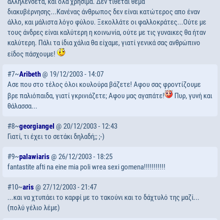
αλληλένδετα, και όλα χρήσιμα. Δεν τίθεται θέμα
διακυβέρνησης...Κανένας άνθρωπος δεν είναι κατώτερος απο έναν
άλλο, και μάλιστα λόγο φύλου. Ξεκολλάτε οι φαλλοκράτες...Ούτε με
τους άνδρες είναι καλύτερη η κοινωνία, ούτε με τις γυναικες θα ήταν
καλύτερη. Πάλι τα ίδια χάλια θα είχαμε, γιατί γενικά σας ανθρώπινο
είδος πάσχουμε!
#7~
Aribeth
@ 19/12/2003 - 14:07
Ασε που στο τέλος όλοι κουλούρα βάζετε! Αφου σας φροντίζουμε
βρε παλιόπαιδα, γιατί γκρινιάζετε; Αφου μας αγαπάτε!
Πυρ, γυνή και
θάλασσα...
#8~
georgiangel
@ 20/12/2003 - 12:43
Γιατί, τι έχει το σετάκι δηλαδή;; ;-)
#9~
palawiaris
@ 26/12/2003 - 18:25
fantastite afti na eine mia poli wrea sexi gomena!!!!!!!!!!!
#10~
aris
@ 27/12/2003 - 21:47
...και να χτυπάει το καρφί με το τακούνι και το δάχτυλό της μαζί...
(πολύ γέλιο λέμε)