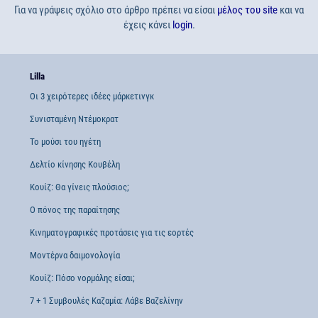
Για να γράψεις σχόλιο στο άρθρο πρέπει να είσαι
μέλος του site
και να
έχεις κάνει
login
.
Lilla
Οι 3 χειρότερες ιδέες μάρκετινγκ
Συνισταμένη Ντέμοκρατ
Το μούσι του ηγέτη
Δελτίο κίνησης Κουβέλη
Κουίζ: Θα γίνεις πλούσιος;
Ο πόνος της παραίτησης
Κινηματογραφικές προτάσεις για τις εορτές
Μοντέρνα δαιμονολογία
Κουίζ: Πόσο νορμάλης είσαι;
7 + 1 Συμβουλές Καζαμία: Λάβε Βαζελίνην