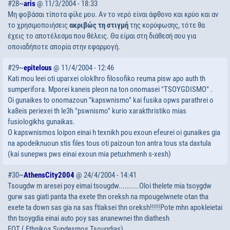
#28~
aris
@ 11/3/2004 - 18:33
Μη φοβάσαι τίποτα φίλε μου. Αν το νερό είναι άφθονο και κρύο και αν
το χρησιμοποιήσεις
ακριβώς τη στιγμή
της κορύφωσης, τότε θα
έχεις το αποτέλεσμα που θέλεις. Θα είμαι στη διάθεσή σου για
οποιαδήποτε απορία στην εφαρμογή.
#29~
epitelous
@ 11/4/2004 - 12:46
Kati mou leei oti uparxei oloklhro filosofiko reuma pisw apo auth th
sumperifora. Mporei kaneis pleon na ton onomasei "TSOYGDISMO" .
Oi gunaikes to onomazoun "kapswnismo" kai fusika opws parathrei o
ka8eis periexei th le3h "pswnismo" kurio xarakthristiko mias
fusiologikhs gunaikas.
O kapswnismos loipon einai h texnikh pou exoun efeurei oi gunaikes gia
na apodeiknuoun stis files tous oti paizoun ton antra tous sta daxtula
(kai sunepws pws einai exoun mia petuxhmenh s-xesh)
#30~
AthensCity2004
@ 24/4/2004 - 14:41
Tsougdw m aresei poy eimai tsougdw..........Oloi thelete mia tsoygdw
gurw sas giati panta tha exete thn oreksh na mpougelwnete otan tha
exete ta down sas gia na sas ftiaksei thn oreksh!!!!!Pote mhn apokleietai
thn tsoygdia einai auto poy sas ananewnei thn diathesh
EOT ( Ethnikos Sundesmos Tsougdias)