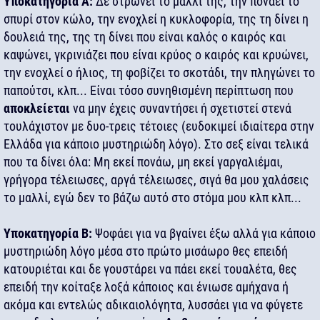
Υποκατηγορία Α:
Δε στρώνει το μαλλί της, την πονάει το
σπυρί στον κώλο, την ενοχλεί η κυκλοφορία, της τη δίνει η
δουλειά της, της τη δίνει που είναι καλός ο καιρός και
καψώνει, γκρινιάζει που είναι κρύος ο καιρός και κρυώνει,
την ενοχλεί ο ήλιος, τη φοβίζει το σκοτάδι, την πληγώνει το
παπούτσι, κλπ... Είναι τόσο συνηθισμένη περίπτωση που
αποκλείεται
να μην έχεις συναντήσει ή σχετιστεί στενά
τουλάχιστον με δυο-τρεις τέτοιες (ευδοκιμεί ιδιαίτερα στην
Ελλάδα για κάποιο μυστηριώδη λόγο). Στο σεξ είναι τελικά
που τα δίνει όλα: Μη εκεί πονάω, μη εκεί γαργαλιέμαι,
γρήγορα τέλειωσες, αργά τέλειωσες, σιγά θα μου χαλάσεις
το μαλλί, εγώ δεν το βάζω αυτό στο στόμα μου κλπ κλπ...
Υποκατηγορία Β:
Ψοφάει για να βγαίνει έξω αλλά για κάποιο
μυστηριώδη λόγο μέσα στο πρώτο μισάωρο θες επειδή
κατουριέται και δε γουστάρει να πάει εκεί τουαλέτα, θες
επειδή την κοίταξε λοξά κάποιος και ένιωσε αμήχανα ή
ακόμα και εντελώς αδικαιολόγητα, λυσσάει για να φύγετε