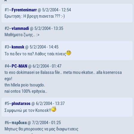
#1~
Fyrentenimarr
@ 5/2/2004 - 12:54
Ερωτηση : Η βροχη πιανεται ??? :-)
#2~
vlammadi
@ 5/2/2004 - 13:35
Μαθήματα ζωης.. :>
#3~
konosk
@ 5/2/2004 - 14:45
To πα δεν το πα? Λάθος τσάι πίνεις
#4~
PC-MAN
@ 6/2/2004 - 01:47
to exo dokimasei se 8alassa file.. meta mou ekatse.. alla ksenerosa
ego!
thn h8ela poio tsougdo.
nai ontos 100% epityxia..
#5~
ploutarxos
@ 6/2/2004 - 13:37
Συμφωνώ με τον Konosk!!
#6~
περδικα
@ 7/2/2004 - 01:25
Mηπως θα μπορουσες να μας διαφωτισεις