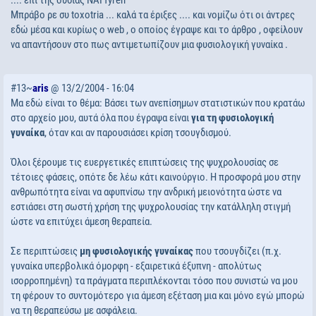
.... επί της ουσίας ΝΑΙ fyren
Μπράβο ρε συ toxotria ... καλά τα έριξες .... και νομίζω ότι οι άντρες
εδώ μέσα και κυρίως ο web , ο οποίος έγραψε και το άρθρο , οφείλουν
να απαντήσουν στο πως αντιμετωπίζουν μια φυσιολογική γυναίκα .
#13~
aris
@ 13/2/2004 - 16:04
Μα εδώ είναι το θέμα: Βάσει των ανεπίσημων στατιστικών που κρατάω
στο αρχείο μου, αυτά όλα που έγραψα είναι
για τη φυσιολογική
γυναίκα
, όταν και αν παρουσιάσει κρίση τσουγδισμού.
Όλοι ξέρουμε τις ευεργετικές επιπτώσεις της ψυχρολουσίας σε
τέτοιες φάσεις, οπότε δε λέω κάτι καινούργιο. Η προσφορά μου στην
ανθρωπότητα είναι να αφυπνίσω την ανδρική μειονότητα ώστε να
εστιάσει στη σωστή χρήση της ψυχρολουσίας την κατάλληλη στιγμή
ώστε να επιτύχει άμεση θεραπεία.
Σε περιπτώσεις
μη φυσιολογικής γυναίκας
που τσουγδίζει (π.χ.
γυναίκα υπερβολικά όμορφη - εξαιρετικά έξυπνη - απολύτως
ισορροπημένη) τα πράγματα περιπλέκονται τόσο που συνιστώ να μου
τη φέρουν το συντομότερο για άμεση εξέταση μια και μόνο εγώ μπορώ
να τη θεραπεύσω με ασφάλεια.