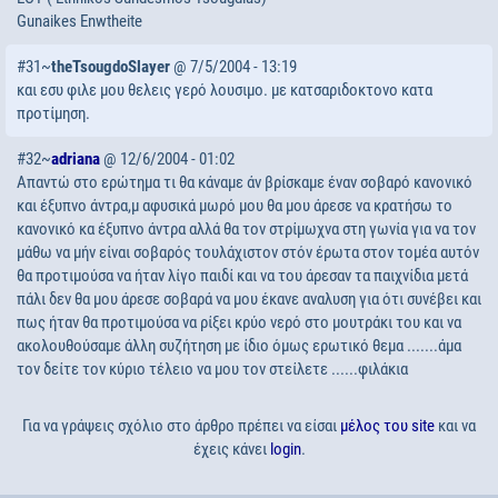
Gunaikes Enwtheite
#31~
theTsougdoSlayer
@ 7/5/2004 - 13:19
και εσυ φιλε μου θελεις γερό λουσιμο. με κατσαριδοκτονο κατα
προτίμηση.
#32~
adriana
@ 12/6/2004 - 01:02
Απαντώ στο ερώτημα τι θα κάναμε άν βρίσκαμε έναν σοβαρό κανονικό
και έξυπνο άντρα,μ αφυσικά μωρό μου θα μου άρεσε να κρατήσω το
κανονικό κα έξυπνο άντρα αλλά θα τον στρίμωχνα στη γωνία για να τον
μάθω να μήν είναι σοβαρός τουλάχιστον στόν έρωτα στον τομέα αυτόν
θα προτιμούσα να ήταν λίγο παιδί και να του άρεσαν τα παιχνίδια μετά
πάλι δεν θα μου άρεσε σοβαρά να μου έκανε αναλυση για ότι συνέβει και
πως ήταν θα προτιμούσα να ρίξει κρύο νερό στο μουτράκι του και να
ακολουθούσαμε άλλη συζήτηση με ίδιο όμως ερωτικό θεμα .......άμα
τον δείτε τον κύριο τέλειο να μου τον στείλετε ......φιλάκια
Για να γράψεις σχόλιο στο άρθρο πρέπει να είσαι
μέλος του site
και να
έχεις κάνει
login
.