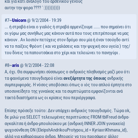
και για κατι αναλογο του αρσενικου γενους
αυτην την φορα ???? ´:))))))))))
#7~
Unicorn
@ 9/2/2004 - 19:39
... ή στραβά είναι ο γιαλός ή στραβά αρμενίζουμε ..... που σημαίνει ότι
οι γύρω μας συνήθως μας κάνουν αυτά που τους επιτρέπουμε να μας
κάνουν . Αν λοιπόν πετύχεις στον δρόμο σου μία ή έναν τσούγδο αντί
να το παίξεις Φρόιντ ( και να χαλάσεις και την ψυχική σου υγεία ) της/
του δίνεις τα παπουτσάκια στο χέρι και τελειώνει το πανηγύρι .
#8~
aris
@ 9/2/2004 - 22:08
Α, όχι. Θα συμφωνήσει σύσσωμος ο ανδρικός πληθυσμός μαζί μου ότι
τα φαινόμενα τσουγδισμού είναι
ανεξάρτητα της όποιας
ανδρικής
συμπεριφοράς. Η νόσος υποβόσκει όπως ο ιός του απλού έρπητα στο
υποσυνείδητο της γυναίκας και τα συμπτώματα εμφανίζονται ανά
τακτά διαστήματα ως οι κρίσεις που περιέργραψα.
Επίσης πρόσεξε τούτο: Δεν υπάρχει ανδρικός τσουγδισμός. Τώρα ok,
δε μιλώ για SELECT τελειωμένες περιπτώσεις FROM tblFreud άνδρα-
αγκαλίτσα ή άνδρα-μπουλούκου με (ανδρική INNER JOIN γυναικεία)
ψυχοσύνθεση ON (EleipshAndrikouProtypou_id = KyriaxriKhmana_id),
αλλά για καθαρόαιμου άνδρα. Μπορείς να του προσάψεις άλλες