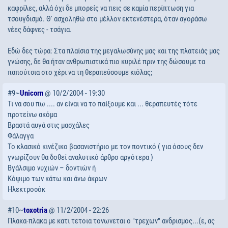
καφρίλες, αλλά όχι δε μπορείς να πεις σε καμία περίπτωση για
τσουγδισμό. Θ' ασχοληθώ στο μέλλον εκτενέστερα, όταν αγοράσω
νέες δάφνες - τσάγια.
Εδώ δες τώρα: Στα πλαίσια της μεγαλωσύνης μας και της πλατειάς μας
γνώσης, δε θα ήταν ανθρωπιστικά πιο κυριλέ πριν της δώσουμε τα
παπούτσια στο χέρι να τη θεραπεύσουμε κιόλας;
#9~
Unicorn
@ 10/2/2004 - 19:30
Τι να σου πω .... αν είναι να το παίξουμε και ... θεραπευτές τότε
προτείνω ακόμα
Βραστά αυγά στις μασχάλες
Φάλαγγα
Το κλασικό κινέζικο βασανιστήριο με τον ποντικό ( για όσους δεν
γνωρίζουν θα δοθεί αναλυτικό άρθρο αργότερα )
Βγάλσιμο νυχιών – δοντιών ή
Κόψιμο των κάτω και άνω άκρων
Ηλεκτροσόκ
#10~
toxotria
@ 11/2/2004 - 22:26
Πλακα-πλακα με κατι τετοια τονωνεται ο "τρεχων" ανδρισμος...(ε, ας