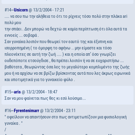
#14~
Unicorn
@ 13/2/2004 - 17:21
.... να σου πω την αλήθεια το ότι το ρίχνεις τόσο πολύ στην πλάκα ari
πολύ μου
την σπάει . Δεν μπορώ να δεχτώ σε καμία περίπτωση ότι όλα αυτά τα
εννοείς ... σοβαρά .
Σαν γυναίκα λοιπόν που θεωρεί τον εαυτό της και έξυπνη και
ισορροπημένη ( το όμορφη το αφήνω .. μην είμαστε και τόσο
πλεονέκτες σε αυτή την ζωή .... ) και η οποία απ’ όσο γνωρίζει
ουδεπόποτε ετσούγδισε , θα πρέπει λοιπόν ή να σε ευχαριστήσω ...
βαθύτατα , θεωρώντας όσα λες το μεγαλύτερο κομπλιμέντο της ζωής
μου ή να αρχίσω να σε βρίζω βρίσκοντας αυτά που λες άκρως ειρωνικά
και υποτιμητικά για το γυναικείο φύλο .
#15~
aris
@ 13/2/2004 - 18:47
Σαν να μου φαίνεται πως θες κι εσύ λούσιμο...
#16~
Fyrentenimarr
@ 13/2/2004 - 23:11
" οφείλουν να απαντήσουν στο πως αντιμετωπίζουν μια φυσιολογική
γυναίκα . "
/