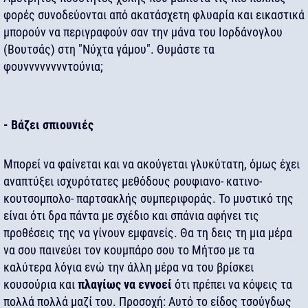
φορές συνοδεύονται από ακατάσχετη φλυαρία και εικαστικά
μπορούν να περιγραφούν σαν την μάνα του Ιορδάνογλου
(Βουτσάς) στη "Νύχτα γάμου". Θυμάστε τα
φουνννννννντούνια;
- Βάζει σπιουνιές
Μπορεί να φαίνεται και να ακούγεται γλυκύτατη, όμως έχει
αναπτύξει ισχυρότατες μεθόδους ρουφιανο- κατινο-
κουτσομπολο- παρτσακλής συμπεριφοράς. Το μυστικό της
είναι ότι δρα πάντα με σχέδιο και σπάνια αφήνει τις
προθέσεις της να γίνουν εμφανείς. Θα τη δεις τη μια μέρα
να σου παινεύει τον κουμπάρο σου το Μήτσο με τα
καλύτερα λόγια ενώ την άλλη μέρα να του βρίσκει
κουσούρια και
πλαγίως να εννοεί
ότι πρέπει να κόψεις τα
πολλά πολλά μαζί του. Προσοχή: Αυτό το είδος τσούγδως