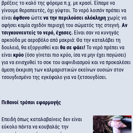
βρέξεις το καλό της φόρεμα π.χ. με κρασί. Είπαμε να
γίνουμε θεραπευτές, όχι γύφτοι. Το νερό λοιπόν πρέπει να
είναι
άφθονο
ώστε
να την περιλούσει ολόκληρη
χωρίς να
αφήσει καμία σχεδόν περιοχή του σώματός της στεγνή.
Αν
τσιγκουνευτείς το νερό, έχασες.
Είναι σαν να κυνηγάς
αρκούδα με αεροβόλο από μακριά: Θα την καταλάβει τη
δουλειά, θα εξοργισθεί και
θα σε φάει!
Το νερό πρέπει να
είναι
κρύο
(όσο γίνεται πιο κρύο, ίσα να μην έχει παγώσει)
για να ενισχυθεί το σοκ του αιφνιδιασμού και να προκαλέσει
άμεση έκκριση των καλμαριστικών εκείνων ουσιών στον
τσουγδισμένο της εγκέφαλο για να ξετσουγδίσει.
Πιθανοί τρόποι εφαρμογής
Επειδή όπως καταλαβαίνεις δεν είναι
εύκολο πάντα να κουβαλάς την