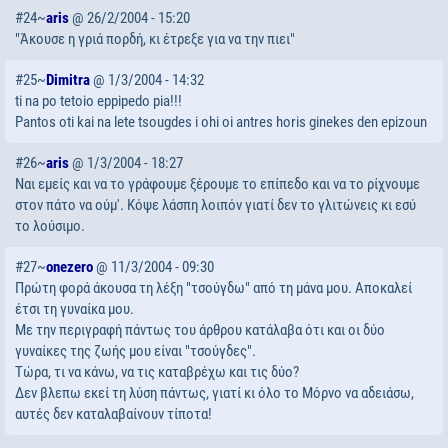
#24~
aris
@ 26/2/2004 - 15:20
"Άκουσε η γριά πορδή, κι έτρεξε για να την πιει"
#25~
Dimitra
@ 1/3/2004 - 14:32
ti na po tetoio eppipedo pia!!!
Pantos oti kai na lete tsougdes i ohi oi antres horis ginekes den epizoun
#26~
aris
@ 1/3/2004 - 18:27
Ναι εμείς και να το γράφουμε ξέρουμε το επίπεδο και να το ρίχνουμε
στον πάτο να ούμ'. Κόψε λάσπη λοιπόν γιατί δεν το γλιτώνεις κι εσύ
το λούσιμο.
#27~
onezero
@ 11/3/2004 - 09:30
Πρώτη φορά άκουσα τη λέξη "τσούγδω" από τη μάνα μου. Αποκαλεί
έτσι τη γυναίκα μου.
Με την περιγραφή πάντως του άρθρου κατάλαβα ότι και οι δύο
γυναίκες της ζωής μου είναι "τσούγδες".
Τώρα, τι να κάνω, να τις καταβρέχω και τις δύο?
Δεν βλεπω εκεί τη λύση πάντως, γιατί κι όλο το Μόρνο να αδειάσω,
αυτές δεν καταλαβαίνουν τίποτα!