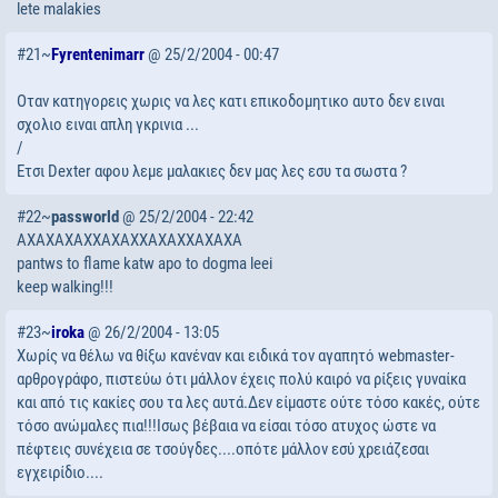
lete malakies
#21~
Fyrentenimarr
@ 25/2/2004 - 00:47
Οταν κατηγορεις χωρις να λες κατι επικοδομητικο αυτο δεν ειναι
σχολιο ειναι απλη γκρινια ...
/
Ετσι Dexter αφου λεμε μαλακιες δεν μας λες εσυ τα σωστα ?
#22~
passworld
@ 25/2/2004 - 22:42
AXAXAXAXXAXAXXAXAXXAXAXA
pantws to flame katw apo to dogma leei
keep walking!!!
#23~
iroka
@ 26/2/2004 - 13:05
Χωρίς να θέλω να θίξω κανέναν και ειδικά τον αγαπητό webmaster-
αρθρογράφο, πιστεύω ότι μάλλον έχεις πολύ καιρό να ρίξεις γυναίκα
και από τις κακίες σου τα λες αυτά.Δεν είμαστε ούτε τόσο κακές, ούτε
τόσο ανώμαλες πια!!!Ισως βέβαια να είσαι τόσο ατυχος ώστε να
πέφτεις συνέχεια σε τσούγδες....οπότε μάλλον εσύ χρειάζεσαι
εγχειρίδιο....