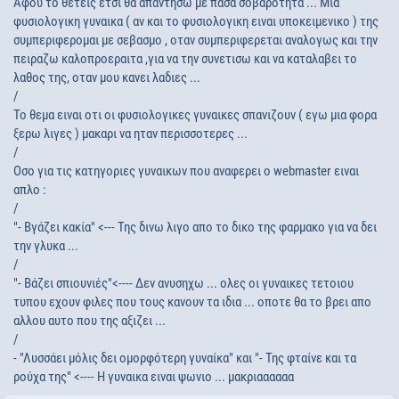
Aφου το θετεις ετσι θα απαντησω με πασα σοβαροτητα ... Μια
φυσιολογικη γυναικα ( αν και το φυσιολογικη ειναι υποκειμενικο ) της
συμπεριφερομαι με σεβασμο , οταν συμπεριφερεται αναλογως και την
πειραζω καλοπροεραιτα ,για να την συνετισω και να καταλαβει το
λαθος της, οταν μου κανει λαδιες ...
/
Το θεμα ειναι οτι οι φυσιολογικες γυναικες σπανιζουν ( εγω μια φορα
ξερω λιγες ) μακαρι να ηταν περισσοτερες ...
/
Οσο για τις κατηγοριες γυναικων που αναφερει ο webmaster ειναι
απλο :
/
"- Βγάζει κακία" <--- Της δινω λιγο απο το δικο της φαρμακο για να δει
την γλυκα ...
/
"- Βάζει σπιουνιές"<---- Δεν ανυσηχω ... ολες οι γυναικες τετοιου
τυπου εχουν φιλες που τους κανουν τα ιδια ... οποτε θα το βρει απο
αλλου αυτο που της αξιζει ...
/
- "Λυσσάει μόλις δει ομορφότερη γυναίκα" και "- Της φταίνε και τα
ρούχα της" <---- Η γυναικα ειναι ψωνιο ... μακριαααααα