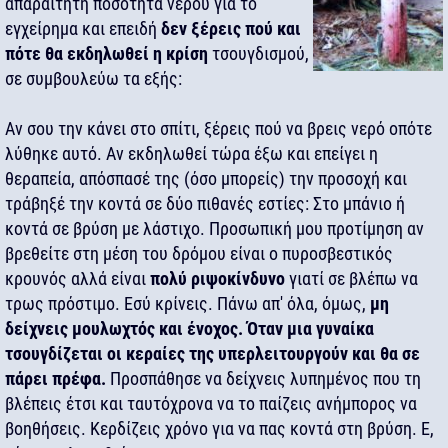
απαραίτητη ποσότητα νερού για το
εγχείρημα και επειδή
δεν ξέρεις πού και
πότε θα εκδηλωθεί η κρίση
τσουγδισμού,
σε συμβουλεύω τα εξής:
Αν σου την κάνει στο σπίτι, ξέρεις πού να βρεις νερό οπότε
λύθηκε αυτό. Αν εκδηλωθεί τώρα έξω και επείγει η
θεραπεία, απόσπασέ της (όσο μπορείς) την προσοχή και
τράβηξέ την κοντά σε δύο πιθανές εστίες: Στο μπάνιο ή
κοντά σε βρύση με λάστιχο. Προσωπική μου προτίμηση αν
βρεθείτε στη μέση του δρόμου είναι ο πυροσβεστικός
κρουνός αλλά είναι
πολύ ριψοκίνδυνο
γιατί σε βλέπω να
τρως πρόστιμο. Εσύ κρίνεις.
Πάνω απ' όλα, όμως,
μη
δείχνεις μουλωχτός και ένοχος. Όταν μια γυναίκα
τσουγδίζεται οι κεραίες της υπερλειτουργούν και θα σε
πάρει πρέφα.
Προσπάθησε να δείχνεις λυπημένος που τη
βλέπεις έτσι και ταυτόχρονα να το παίζεις ανήμπορος να
βοηθήσεις. Κερδίζεις χρόνο για να πας κοντά στη βρύση. Ε,