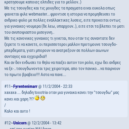
κρατησουμε καποιες ελπιδες για το μελλον..)
Με τις τσουγδες και τις μουγδες τα πραγματα ειναι ευκολα οπως
φαινεται φιλε webmaster...φροντισε η ιστορια να προμηθευσει το
ανδρικο φυλο με πολλες εναλλακτικες λυσεις, ειτε προκειται οντως
για γυναικες-νουμερα (δε λεω, υπαρχουν..), ειτε ετσι τα βλεπει το ματι
του ανυποψιαστου μισογυνη..
Με τις κανονικες γυναικες τι γινεται, που οταν τις συναντατε δεν
ξερετε τι να κανετε, οι περισσοτεροι μαλλον προτιμουνε τσουγδο-
μπερδεματα, γιατι μπορουν να ανατρεξουν σε πολλων αιωνων
συνταγες και εγχειριδια!!
Και αν δεν ενδωσει το θηλυ να παιξει αυτον τον ρολο, εχω δει ανδρες
να ξε-..τσουγδωνονται τρις χειροτερα, απο τον πανικο...να παιρνουν
το πρωτο βραβειο!!! Αστα να πανε...
#11~
Fyrentenimarr
@ 11/2/2004 - 22:33
xaxaxa ... δηλαδη toxotria οταν μια γυναικα κανει την "τσουγδω" μας
κανει και χαρη ?!?
/
Καλο και αυτο !
#12~
Unicorn
@ 12/2/2004 - 13:42