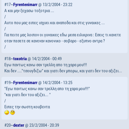
#17~
Fyrentenimarr
@ 13/2/2004 - 23:22
A και μην ξεχασω τοξοτρια ...
/
Αυτο που μας ειπες ισχυει και αναποδα και στις γυναικες ...
/
Για πειτε μας λοιπον οι γυναικες εδω μεσα ειλικρινα : Εσεις τι κανετε
οταν πεσετε σε κανεναν κανονικο - σοβαρο - εξυπνο αντρα ?
/
#18~
toxotria
@ 14/2/2004 - 00:49
Εγω παντως κανω σαν τρελλη απο τη χαρα μου!!!
Και δεν ...."τσουγδιζω" και γιατι δεν μπορω, και γιατι δεν του αξιζει...
#19~
Fyrentenimarr
@ 14/2/2004 - 13:25
"Εγω παντως κανω σαν τρελλη απο τη χαρα μου!!!"
"και γιατι δεν του αξιζει... "
/
Eιπες την σωστη κουβεντα
#20~
dexter
@ 23/2/2004 - 20:39