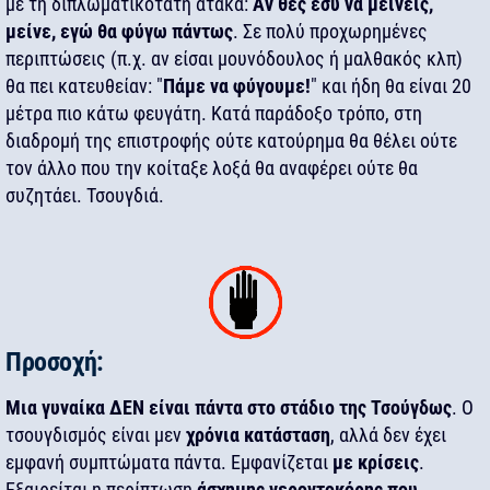
με τη διπλωματικότατη ατάκα:
Αν θες εσύ να μείνεις,
μείνε, εγώ θα φύγω πάντως
. Σε πολύ προχωρημένες
περιπτώσεις (π.χ. αν είσαι μουνόδουλος ή μαλθακός κλπ)
θα πει κατευθείαν: "
Πάμε να φύγουμε!
" και ήδη θα είναι 20
μέτρα πιο κάτω φευγάτη. Κατά παράδοξο τρόπο, στη
διαδρομή της επιστροφής ούτε κατούρημα θα θέλει ούτε
τον άλλο που την κοίταξε λοξά θα αναφέρει ούτε θα
συζητάει. Τσουγδιά.
Προσοχή:
Μια γυναίκα ΔΕΝ είναι πάντα στο στάδιο της Τσούγδως
. Ο
τσουγδισμός είναι μεν
χρόνια κατάσταση
, αλλά δεν έχει
εμφανή συμπτώματα πάντα. Εμφανίζεται
με κρίσεις
.
Εξαιρείται η περίπτωση
άσχημης γεροντοκόρης που