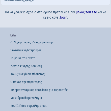
Για να γράψεις σχόλιο στο άρθρο πρέπει να είσαι
μέλος του site
και να
έχεις κάνει
login
.
Lilla
Οι 3 χειρότερες ιδέες μάρκετινγκ
Συνισταμένη Ντέμοκρατ
Το μούσι του ηγέτη
Δελτίο κίνησης Κουβέλη
Κουίζ: Θα γίνεις πλούσιος;
Ο πόνος της παραίτησης
Κινηματογραφικές προτάσεις για τις εορτές
Μοντέρνα δαιμονολογία
Κουίζ: Πόσο νορμάλης είσαι;