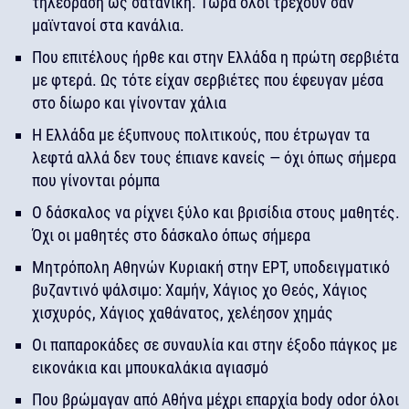
τηλεόραση ως σατανική. Τώρα όλοι τρέχουν σαν
μαϊντανοί στα κανάλια.
Που επιτέλους ήρθε και στην Ελλάδα η πρώτη σερβιέτα
με φτερά. Ως τότε είχαν σερβιέτες που έφευγαν μέσα
στο δίωρο και γίνονταν χάλια
Η Ελλάδα με έξυπνους πολιτικούς, που έτρωγαν τα
λεφτά αλλά δεν τους έπιανε κανείς — όχι όπως σήμερα
που γίνονται ρόμπα
Ο δάσκαλος να ρίχνει ξύλο και βρισίδια στους μαθητές.
Όχι οι μαθητές στο δάσκαλο όπως σήμερα
Mητρόπολη Αθηνών Κυριακή στην ΕΡΤ, υποδειγματικό
βυζαντινό ψάλσιμο: Χαμήν, Χάγιος χο Θεός, Χάγιος
χισχυρός, Χάγιος χαθάνατος, χελέησον χημάς
Οι παπαροκάδες σε συναυλία και στην έξοδο πάγκος με
εικονάκια και μπουκαλάκια αγιασμό
Που βρώμαγαν από Αθήνα μέχρι επαρχία body odor όλοι