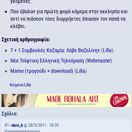
γκόμενες.
Που έβαλαν για πρώτη φορά κάμερα στην εκκλησία και
αντί να πιάσουν τους διαρρήκτες έπιασαν τον παπά να
κλέβει.
Σχετική αρθρογραφία:
7 + 1 Συμβουλές Καζαμία: Λάβε Βαζελίνην
(
Lilla
)
Νέα Τσίφτικη Ελληνική Τηλεόραση
(
Webmaster
)
Mame (τραγούδι + download)
(
Lilla
)
Κείμενα
Lilla
Σχόλια:
#1~
daro_k
@ 28/9/2011 - 18:35
Χααααααααααχαχαχα