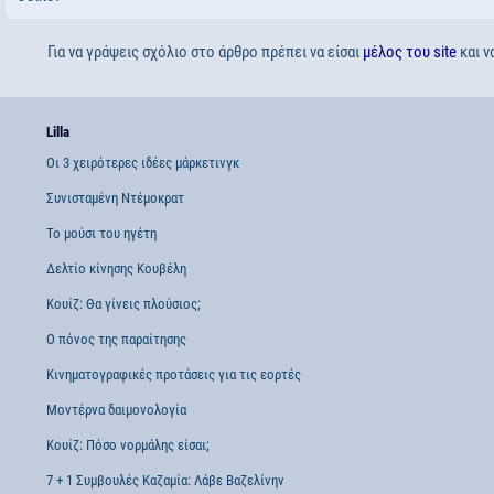
Για να γράψεις σχόλιο στο άρθρο πρέπει να είσαι
μέλος του site
και ν
Lilla
Οι 3 χειρότερες ιδέες μάρκετινγκ
Συνισταμένη Ντέμοκρατ
Το μούσι του ηγέτη
Δελτίο κίνησης Κουβέλη
Κουίζ: Θα γίνεις πλούσιος;
Ο πόνος της παραίτησης
Κινηματογραφικές προτάσεις για τις εορτές
Μοντέρνα δαιμονολογία
Κουίζ: Πόσο νορμάλης είσαι;
7 + 1 Συμβουλές Καζαμία: Λάβε Βαζελίνην