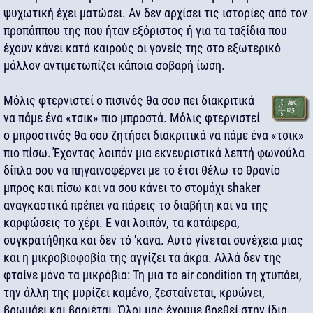
ψυχωτική έχει ματώσει. Αν δεν αρχίσει τις ιστορίες από τον
προπάππου της που ήταν εξόριστος ή για τα ταξίδια που
έχουν κάνει κατά καιρούς οι γονείς της στο εξωτερικό
μάλλον αντιμετωπίζει κάποια σοβαρή ίωση.
Μόλις φτερνιστεί ο πισινός θα σου πει διακριτικά
να πάμε ένα «τσικ» πιο μπροστά. Μόλις φτερνιστεί
ο μπροστινός θα σου ζητήσει διακριτικά να πάμε ένα «τσικ»
πιο πίσω. Έχοντας λοιπόν μια εκνευριστικά λεπτή φωνούλα
δίπλα σου να πηγαινοφέρνει με το έτσι θέλω το θρανίο
μπρος και πίσω και να σου κάνει το στομάχι shaker
αναγκαστικά πρέπει να πάρεις το διαβήτη και να της
καρφώσεις το χέρι. Ε ναι λοιπόν, τα κατάφερα,
συγκρατήθηκα και δεν τό 'κανα. Αυτό γίνεται συνέχεια μιας
και η μικροβιοφοβία της αγγίζει τα άκρα. Αλλά δεν της
φταίνε μόνο τα μικρόβια: Τη μια το air condition τη χτυπάει,
την άλλη της μυρίζει καμένο, ζεσταίνεται, κρυώνει,
βρωμάει και βαριέται. Όλοι μας έχουμε βρεθεί στην ίδια