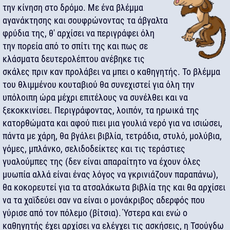
την κίνηση στο δρόμο. Με ένα βλέμμα
αγανάκτησης και σουφρώνοντας τα άβγαλτα
φρύδια της, θ' αρχίσει να περιγράφει όλη
την πορεία από το σπίτι της και πως σε
κλάσματα δευτερολέπτου ανέβηκε τις
σκάλες πριν καν προλάβει να μπει ο καθηγητής. Το βλέμμα
του θλιμμένου κουταβιού θα συνεχιστεί για όλη την
υπόλοιπη ώρα μέχρι επιτέλους να συνέλθει και να
ξεκοκκινίσει. Περιγράφοντας, λοιπόν, τα ηρωικά της
κατορθώματα και αφού πιει μια γουλιά νερό για να ισιώσει,
πάντα με χάρη, θα βγάλει βιβλία, τετράδια, στυλό, μολύβια,
γόμες, μπλάνκο, σελιδοδείκτες και τις τεράστιες
γυαλούμπες της (δεν είναι απαραίτητο να έχουν όλες
μυωπία αλλά είναι ένας λόγος να γκρινιάζουν παραπάνω),
θα κοκορευτεί για τα ατσαλάκωτα βιβλία της και θα αρχίσει
να τα χαϊδεύει σαν να είναι ο μονάκριβος αδερφός που
γύρισε από τον πόλεμο (βίτσια). Ύστερα και ενώ ο
καθηγητής έχει αρχίσει να ελέγχει τις ασκήσεις, η Τσούγδω