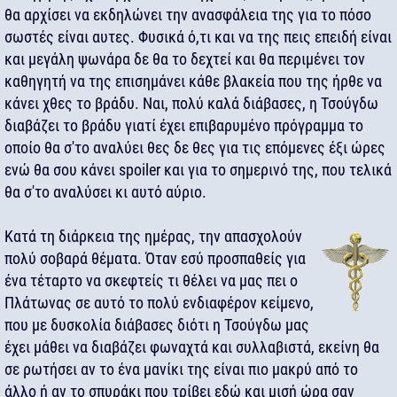
θα αρχίσει να εκδηλώνει την ανασφάλεια της για το πόσο
σωστές είναι αυτες. Φυσικά ό,τι και να της πεις επειδή είναι
και μεγάλη ψωνάρα δε θα το δεχτεί και θα περιμένει τον
καθηγητή να της επισημάνει κάθε βλακεία που της ήρθε να
κάνει χθες το βράδυ. Ναι, πολύ καλά διάβασες, η Τσούγδω
διαβάζει το βράδυ γιατί έχει επιβαρυμένο πρόγραμμα το
οποίο θα σ'το αναλύει θες δε θες για τις επόμενες έξι ώρες
ενώ θα σου κάνει spoiler και για το σημερινό της, που τελικά
θα σ'το αναλύσει κι αυτό αύριο.
Κατά τη διάρκεια της ημέρας, την απασχολούν
πολύ σοβαρά θέματα. Όταν εσύ προσπαθείς για
ένα τέταρτο να σκεφτείς τι θέλει να μας πει ο
Πλάτωνας σε αυτό το πολύ ενδιαφέρον κείμενο,
που με δυσκολία διάβασες διότι η Τσούγδω μας
έχει μάθει να διαβάζει φωναχτά και συλλαβιστά, εκείνη θα
σε ρωτήσει αν το ένα μανίκι της είναι πιο μακρύ από το
άλλο ή αν το σπυράκι που τρίβει εδώ και μισή ώρα σαν