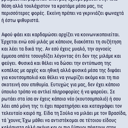
θέση αλλά τουλάχιστον τα κρατάμε μέσα μας, τις
περισσότερες φορές. Εκείνη πρέπει να γκρινιάζει φωναχτά
ή έστω ψιθυριστά.
Αφού φάει και καρδαμώσει αρχίζει να κοινωνικοποιείται.
Έρχεται ενώ εσύ μιλάς με κάποιον, διακόπτει τη συζήτηση
και λέει τα δικά της. Αν εσύ έχεις μυαλό, την αγνοείς
έμμεσα οπότε τσουγδίζει λέγοντας ότι δεν της μιλάμε και
φεύγει. Φυσικά και θέλει να δώσει την εντύπωση της
κοπέλας με αρχές και ηθική αλλά φυσικά μέσα της διψάει
για κουτσομπολιό και θέλει να γνωρίζει ακόμα και τη πιο
σκοτεινή σου επιθυμία. Ευτυχώς για μας, δεν έχει κάποιο
ύπουλο τρόπο να αντλεί πληροφορίες ή να ψαρεύει. Σε
ρωτάει στα ίσα αν έχεις κάποιο νέο (κουτσομπολιό) ή σου
λέει από μόνη της τι έχει παρατηρήσει και καταγράψει τον
τελευταίο καιρό πχ. Είδα τη Σούλα να μιλάει με τον Βρασίδα,
τά 'χουνε; Έχω μάθει να αντιστέκομαι σε τέτοιου είδους
καλέσματα αλλά ακόμα και οι πιο ξύπνιοι πέφτουν στην