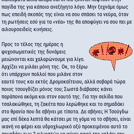
παγίδα της για κάποιο ανεξήγητο λόγο. Μην ξεχνάμε όμως
πως επειδή σκοπός της είναι να σου σπάσει τα νεύρα, όταν
τη ρωτήσεις εσύ για τα «νέα» της θα αποφύγει να σου πει με
αιλουροειδείς κινήσεις.
Προς το τέλος της ημέρας η
ψυχοσωματικές της δυνάμεις
μειώνονται και χαλαρώνουμε για λίγο.
Αρχίζει να μιλάει μόνη της. Οκ, το ξέρω
ότι υπάρχουν πολλοί που μιλάνε στον
εαυτό τους και εκτός Δρομοκαΐτειου, αλλά σοβαρά τώρα
ποιος τσουγδίζει μόνος του; Σωστά διάβασες κάνει
παράπονα ακόμα και στον εαυτό της. Για την σελίδα που
τσαλακώθηκε, τη ζακέτα που λερώθηκε και το σημαδάκι
στο θρανίο που δε σβήνει με τίποτα. Δε σβήνει; Η Τσούγδω
μας επί δέκα λεπτά θα κάτσει με τη γόμα να το σβήσει, είναι
ικανή να φέρει και υδροχλωρικό οξύ προκειμένου αυτό το
σημαδάκι των 2 χιλιοστών να φύγει αφού της χαλάει την