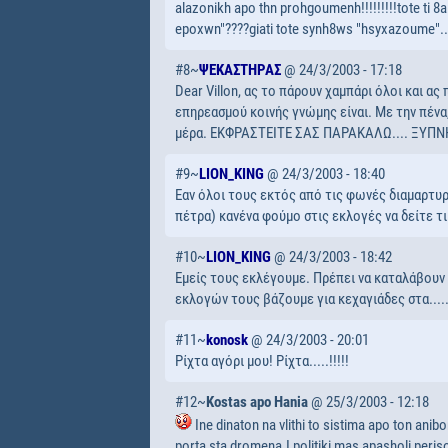
alazonikh apo thn prohgoumenh!!!!!!!!!tote ti
epoxwn"????giati tote synh8ws "hsyxazoume"..
#8~
ΨΕΚΑΣΤΗΡΑΣ
@ 24/3/2003 - 17:18
Dear Villon, ας το πάρουν χαμπάρι όλοι και α
επηρεασμού κοινής γνώμης είναι. Με την πένα,
μέρα. ΕΚΦΡΑΣΤΕΙΤΕ ΣΑΣ ΠΑΡΑΚΑΛΩ.... ΞΥΠΝ
#9~
LION_KING
@ 24/3/2003 - 18:40
Εαν όλοι τους εκτός από τις φωνές διαμαρτυρί
πέτρα) κανένα φούμο στις εκλογές να δείτε τ
#10~
LION_KING
@ 24/3/2003 - 18:42
Εμείς τους εκλέγουμε. Πρέπει να καταλάβουν
εκλογών τους βάζουμε για κεχαγιάδες στα......
#11~
konosk
@ 24/3/2003 - 20:01
Ρίχτα αγόρι μου! Ρίχτα.....!!!!!
#12~
Kostas apo Hania
@ 25/3/2003 - 12:18
Ine dinaton na vlithi to sistima apo ton anib
porta sta dromena.I politiki mas apasholi per