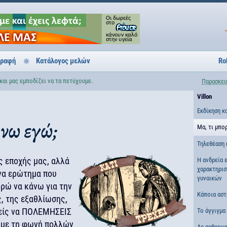
γραφή
Κατάλογος μελών
Ro
και μας εμποδίζει να τα πετύχουμε.
Παρασκευ
Villon
Εκδίκηση κ
άνω εγώ;
Μα, τι μπο
Τηλεθέαση 
ς εποχής μας, αλλά
Η ανδρεία ε
χαρακτηρισ
να ερώτημα που
γυναικών
ορώ να κάνω για την
Κάποια αστ
, της εξαθλίωσης,
ρείς να ΠΟΛΕΜΗΣΕΙΣ
Το άγγιγμα
 με τη φωνή πολλών
Ας αρθρογ