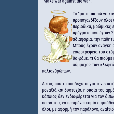
"Make war against the war".
Το "μα τι μπορώ να κ
προπαγανδίζουν όλοι ο
περιοδικά, βρώμικες 
πράγματα που έχουν 
αδιαφορία, την παθητ
Μπους έχουν ανάγκη α
εσωστρέφεια του ατόμ
θα φάμε, τι θα πιούμε 
σύμμαχος των κλεφτώ
παλιανθρώπων.
Αυτός που τα αποδέχεται για τον εαυτ
μοναξιά και δυστυχία, η οποία του αρμό
κάποιος δεν ενδιαφέρεται για τον διπλ
σειρά του, να περιμένει καμία συμπάθε
όλοι, με αφορμή τον παράλογο, αναίτιο