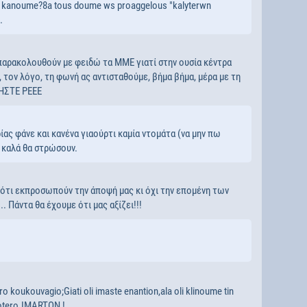
 8a kanoume?8a tous doume ws proaggelous "kalyterwn
.
ς παρακολουθούν με φειδώ τα ΜΜΕ γιατί στην ουσία κέντρα
 τον λόγο, τη φωνή ας αντισταθούμε, βήμα βήμα, μέρα με τη
ΗΣΤΕ ΡΕΕΕ
ας φάνε και κανένα γιαούρτι καμία ντομάτα (να μην πω
ι καλά θα στρώσουν.
 ότι εκπροσωπούν την άποψή μας κι όχι την επομένη των
. Πάντα θα έχουμε ότι μας αξίζει!!!
oro koukouvagio;Giati oli imaste enantion,ala oli klinoume tin
isotero.IMARTON !