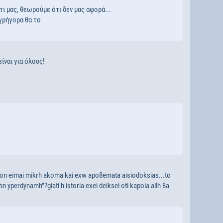
τι μας, θεωρούμε ότι δεν μας αφορά...
 γρήγορα θα το
είναι για όλους!
n eimai mikrh akoma kai exw apo8emata aisiodoksias...to
 yperdynamh"?giati h istoria exei deiksei oti kapoia allh 8a