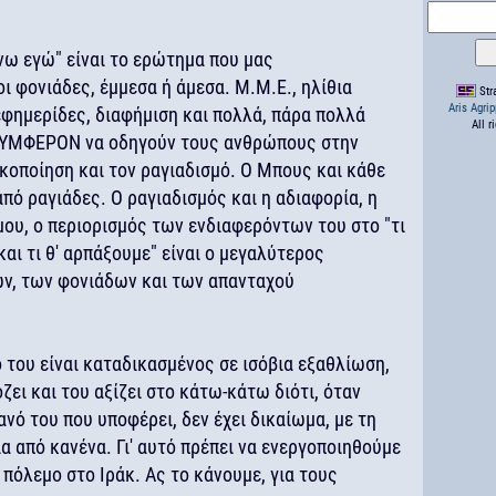
άνω εγώ" είναι το ερώτημα που μας
ι φονιάδες, έμμεσα ή άμεσα. Μ.Μ.Ε., ηλίθια
Stra
Aris Agri
εφημερίδες, διαφήμιση και πολλά, πάρα πολλά
All r
ΣΥΜΦΕΡΟΝ να οδηγούν τους ανθρώπους στην
ικοποίηση και τον ραγιαδισμό. Ο Μπους και κάθε
πό ραγιάδες. Ο ραγιαδισμός και η αδιαφορία, η
ου, ο περιορισμός των ενδιαφερόντων του στο "τι
και τι θ' αρπάξουμε" είναι ο μεγαλύτερος
ν, των φονιάδων και των απανταχού
ό του είναι καταδικασμένος σε ισόβια εξαθλίωση,
ζει και του αξίζει στο κάτω-κάτω διότι, όταν
ανό του που υποφέρει, δεν έχει δικαίωμα, με τη
ια από κανένα. Γι' αυτό πρέπει να ενεργοποιηθούμε
 πόλεμο στο Ιράκ. Aς το κάνουμε, για τους