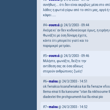
συνήθως... ότι δεν είναι ακριβώς μέσα στο σπί
λάθος η φωτιά γύρω από το σπίτι μας, αργά ή
κάψει ....
#4~
σουπιά
@ 24/3/2003 - 09:44
Ακόμα κι' αν δεν κινδυνεύουμε όμως, η ειρήνη 
Φωνάξτε με όση δύναμη έχετε,
κάντε ότι μπορείτε γιατί και το
παραμικρό μετράει.
#5~
σουπιά
@ 24/3/2003 - 09:46
Μιλήστε, φωνάξτε, δείξτε την
αντίθεση σας σε όσα αδίκως
στερούν ανθρώπινες ζωές!
#6~
malou
@ 24/3/2003 - 14:51
ok fwnaksa ksanafwnaksa kai 8a fwnazw efoso
8ema einai ti 8a kanoume "otan 8a nikhsoume thn
diadextei thn prohgoumenh kai 8a einai pio
#7~
malou
@ 24/3/2003 - 14:52