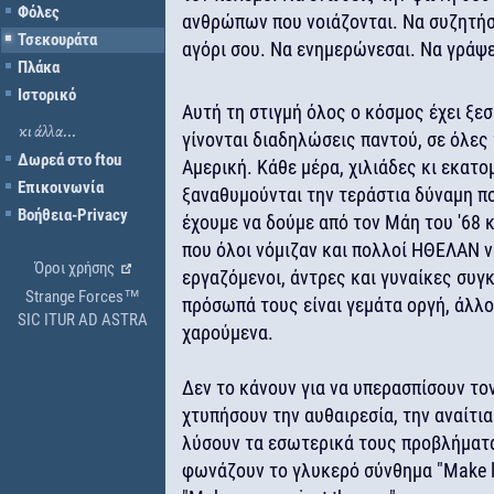
Φόλες
ανθρώπων που νοιάζονται. Να συζητήσε
Τσεκουράτα
αγόρι σου. Να ενημερώνεσαι. Να γράψει
Πλάκα
Ιστορικό
Αυτή τη στιγμή όλος ο κόσμος έχει ξε
κι άλλα...
γίνονται διαδηλώσεις παντού, σε όλες 
Δωρεά στο ftou
Αμερική. Κάθε μέρα, χιλιάδες κι εκατ
Επικοινωνία
ξαναθυμούνται την τεράστια δύναμη πο
Βοήθεια-Privacy
έχουμε να δούμε από τον Μάη του '68 
που όλοι νόμιζαν και πολλοί ΗΘΕΛΑΝ να
Όροι χρήσης
εργαζόμενοι, άντρες και γυναίκες συγκ
Strange Forces™
πρόσωπά τους είναι γεμάτα οργή, άλλο
SIC ITUR AD ASTRA
χαρούμενα.
Δεν το κάνουν για να υπερασπίσουν τον
χτυπήσουν την αυθαιρεσία, την αναίτια
λύσουν τα εσωτερικά τους προβλήματα 
φωνάζουν το γλυκερό σύνθημα "Make l