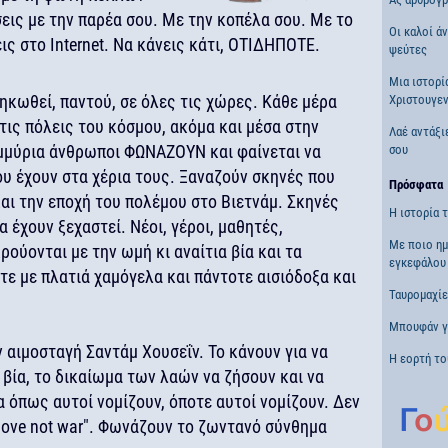
ις με την παρέα σου. Με την κοπέλα σου. Με το
Οι καλοί ά
ς στο Internet. Να κάνεις κάτι, ΟΤΙΔΗΠΟΤΕ.
ψεύτες
Μια ιστορί
σηκωθεί, παντού, σε όλες τις χώρες. Κάθε μέρα
Χριστουγενν
τις πόλεις του κόσμου, ακόμα και μέσα στην
Λαέ αντάξι
ομμύρια άνθρωποι ΦΩΝΑΖΟΥΝ και φαίνεται να
σου
υ έχουν στα χέρια τους. Ξαναζούν σκηνές που
Πρόσφατα
και την εποχή του πολέμου στο Βιετνάμ. Σκηνές
Η ιστορία 
 έχουν ξεχαστεί. Νέοι, γέροι, μαθητές,
Με ποιο ημ
ρούονται με την ωμή κι αναίτια βία και τα
εγκεφάλου 
τε με πλατιά χαμόγελα και πάντοτε αισιόδοξα και
Ταυρομαχί
Μπουφάν γι
 αιμοσταγή Σαντάμ Χουσεΐν. Το κάνουν για να
Η εορτή το
 βία, το δικαίωμα των λαών να ζήσουν και να
όπως αυτοί νομίζουν, όποτε αυτοί νομίζουν. Δεν
ove not war". Φωνάζουν το ζωντανό σύνθημα