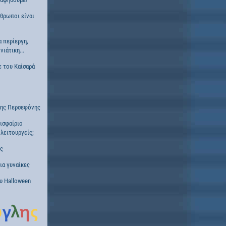
νθρωποι είναι
α περίεργη,
ιάτικη...
ε του Καίσαρά
της Περσεφόνης
ισφαίριο
λειτουργείς;
ες
α γυναίκες
υ Halloween