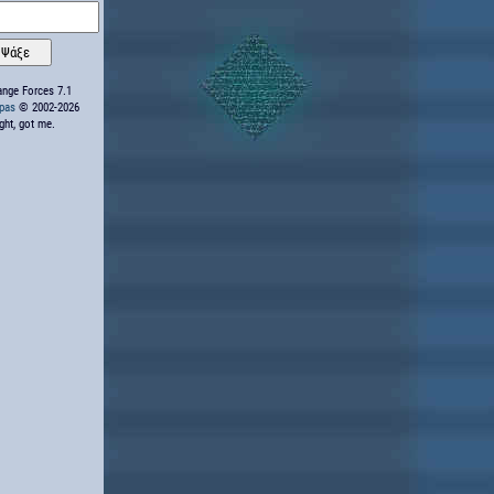
nge Forces 7.1
ppas
© 2002-2026
ight, got me.