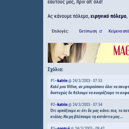
εαυτούς μας, πριν απ' όλα!
Ας κάνουμε πόλεμο,
ειρηνικό πόλεμο
,
Επιλογές:
Εκτύπωση
Κείμενα
απ
Σχόλια:
#1~
katrin
@ 24/3/2003 - 07:53
Καλέ μου Villon, αν μπορούσανε όλοι να σκεφ
δυστυχώς δε θέλουμε να κουράζουμε το κεφαλ
#2~
katrin
@ 24/3/2003 - 07:54
Ότι αρπάξουμε κι ότι δε μας κάνει πια, το π
κιόλας.Να μη βλέπουμε τη κατάντια μας...
#3~
σουπιά
@ 24/3/2003 - 09:42