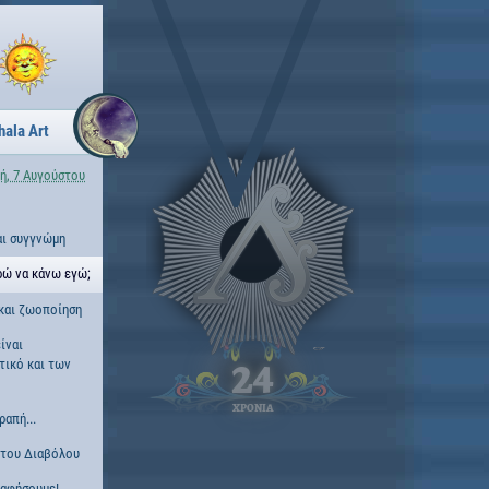
hala Art
ή, 7 Αυγούστου
αι συγγνώμη
ρώ να κάνω εγώ;
και ζωοποίηση
ίναι
τικό και των
24
ΧΡΟΝΙΑ
ραπή...
 του Διαβόλου
ραφήσουμε!