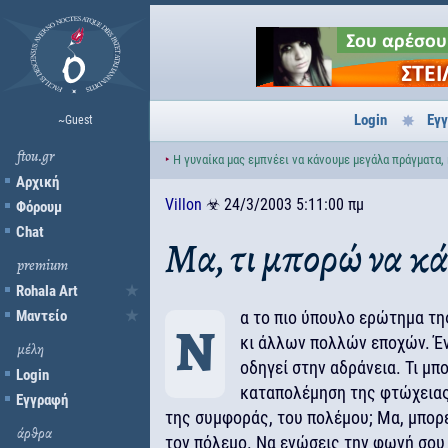
Login
Εγ
~Guest
ftou.gr
‣
Η γυναίκα μας εμπνέει να κάνουμε μεγάλα πράγματα, 
Αρχική
Villon
☣
24/3/2003 5:11:00 πμ
Φόρουμ
Chat
Μα, τι μπορώ να κ
premium
Rohala Art
Μαντείο
α το πιο ύπουλο ερώτημα τη
Ν
κι άλλων πολλών εποχών. Έ
μέλη
οδηγεί στην αδράνεια. Τι μπ
Login
καταπολέμηση της φτώχειας
Εγγραφή
της συμφοράς, του πολέμου; Μα, μπο
άρθρα
τον πόλεμο. Να ενώσεις την φωνή σου