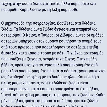
τέχνη, στην ουσία δεν είναι τίποτα άλλο παρά μόνο ένα
παραμύθι. Κυριολεκτώ με τη λέξη παραμύθι.
Ο μηχανισμός της αστρολογίας, βασίζεται στα δώδεκα
ζώδια. Τα δώδεκα αυτά ζώδια
όντως είναι υπαρκτά
ως
αστερισμοί. Ο Κριός, ο Ταύρος, οι Δίδυμοι, αυτές οι ομάδες
αστεριών υπάρχουν στον ουρανό και πήραν το όνομά τους
από τους πρώτους που παρατήρησαν τα αστέρια, επειδή
έμοιαζαν
κατά κάποιο τρόπο με κάτι. Π.χ. ένας αστερισμός
που μοιάζει με ζυγαριά, ονομάστηκε Ζυγός. Στην πράξη
βέβαια, πρόκειται για αστέρια πολύ απομακρυσμένα από
μας, τόσο απομακρυσμένα που κατά κάποιο τρόπο φαίνονται
ως "σταθερά" σε σχέση με το δικό μας ήλιο. Και επειδή ο
ήλιος μας είναι κοντά, ενώ τα δώδεκα ζώδια είναι
απομακρυσμένα, κατά κάποιο τρόπο φαίνεται ότι ο ήλιος
"κινείται" σε σχέση με τους αστερισμούς των ζωδίων. Κάθε
μήνα, ο ήλιος φαίνεται μπροστά από διαφορετικό ζώδιο.
Κάθε χρόνο διαγράφει όλο το ζωδιακό κύκλο, και