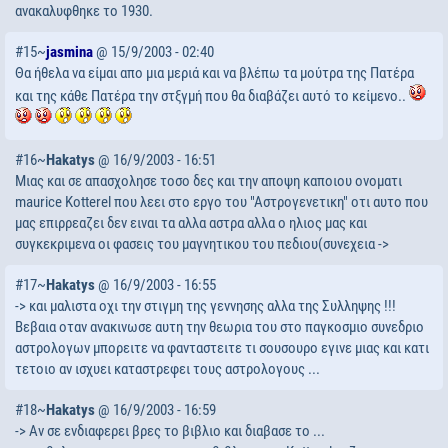
ανακαλυφθηκε το 1930.
#15~
jasmina
@ 15/9/2003 - 02:40
Θα ήθελα να είμαι απο μια μεριά και να βλέπω τα μούτρα της Πατέρα
και της κάθε Πατέρα την στξγμή που θα διαβάζει αυτό το κείμενο..
#16~
Hakatys
@ 16/9/2003 - 16:51
Μιας και σε απασχολησε τοσο δες και την αποψη καποιου ονοματι
maurice Kotterel που λεει στο εργο του "Αστρογενετικη" οτι αυτο που
μας επιρρεαζει δεν ειναι τα αλλα αστρα αλλα ο ηλιος μας και
συγκεκριμενα οι φασεις του μαγνητικου του πεδιου(συνεχεια ->
#17~
Hakatys
@ 16/9/2003 - 16:55
-> και μαλιστα οχι την στιγμη της γεννησης αλλα της Συλληψης !!!
Βεβαια οταν ανακινωσε αυτη την θεωρια του στο παγκοσμιο συνεδριο
αστρολογων μπορειτε να φανταστειτε τι σουσουρο εγινε μιας και κατι
τετοιο αν ισχυει καταστρεφει τους αστρολογους ...
#18~
Hakatys
@ 16/9/2003 - 16:59
-> Aν σε ενδιαφερει βρες το βιβλιο και διαβασε το ...