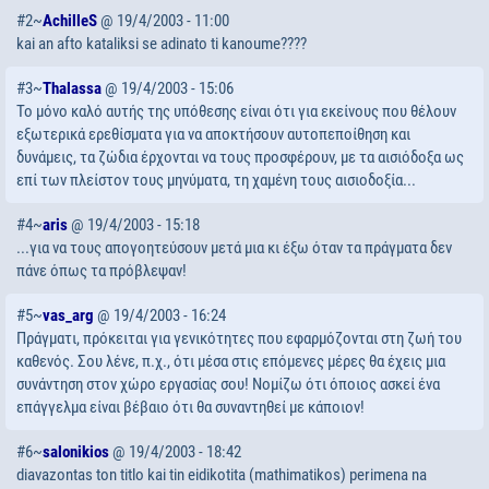
#2~
AchilleS
@ 19/4/2003 - 11:00
kai an afto kataliksi se adinato ti kanoume????
#3~
Thalassa
@ 19/4/2003 - 15:06
Το μόνο καλό αυτής της υπόθεσης είναι ότι για εκείνους που θέλουν
εξωτερικά ερεθίσματα για να αποκτήσουν αυτοπεποίθηση και
δυνάμεις, τα ζώδια έρχονται να τους προσφέρουν, με τα αισιόδοξα ως
επί των πλείστον τους μηνύματα, τη χαμένη τους αισιοδοξία...
#4~
aris
@ 19/4/2003 - 15:18
...για να τους απογοητεύσουν μετά μια κι έξω όταν τα πράγματα δεν
πάνε όπως τα πρόβλεψαν!
#5~
vas_arg
@ 19/4/2003 - 16:24
Πράγματι, πρόκειται για γενικότητες που εφαρμόζονται στη ζωή του
καθενός. Σου λένε, π.χ., ότι μέσα στις επόμενες μέρες θα έχεις μια
συνάντηση στον χώρο εργασίας σου! Νομίζω ότι όποιος ασκεί ένα
επάγγελμα είναι βέβαιο ότι θα συναντηθεί με κάποιον!
#6~
salonikios
@ 19/4/2003 - 18:42
diavazontas ton titlo kai tin eidikotita (mathimatikos) perimena na