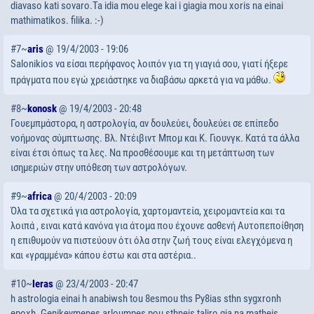
diavaso kati sovaro.Ta idia mou elege kai i giagia mou xoris na einai
mathimatikos. filika. :-)
#7~
aris
@ 19/4/2003 - 19:06
Salonikios να είσαι περήφανος λοιπόν για τη γιαγιά σου, γιατί ήξερε
πράγματα που εγώ χρειάστηκε να διαβάσω αρκετά για να μάθω.
#8~
konosk
@ 19/4/2003 - 20:48
Γουεμπμάστορα, η αστρολογία, αν δουλεύει, δουλεύει σε επίπεδο
νοήμονας σύμπτωσης. Βλ. Ντέιβιντ Μπομ και Κ. Γιουνγκ. Κατά τα άλλα
είναι έτσι όπως τα λες. Να προσθέσουμε και τη μετάπτωση των
ισημεριών στην υπόθεση των αστρολόγων.
#9~
africa
@ 20/4/2003 - 20:09
Όλα τα σχετικά για αστρολογία, χαρτομαντεία, χειρομαντεία και τα
λοιπά , ειναι κατά κανόνα για άτομα που έχουνε ασθενή Αυτοπεποίθηση
η επιθυμούν να πιστεύουν ότι όλα στην ζωή τους είναι ελεγχόμενα η
και «γραμμένα» κάπου έστω και στα αστέρια..
#10~
leras
@ 23/4/2003 - 20:47
h astrologia einai h anabiwsh tou 8esmou ths Py8ias sthn sygxronh
epoxh. Genikeymenes arloumpes pou sthneis taliro gia na matheis.