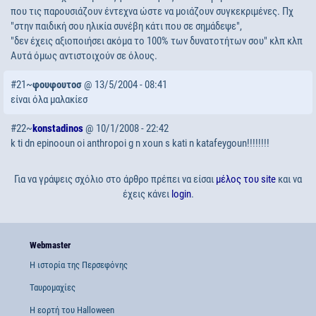
που τις παρουσιάζουν έντεχνα ώστε να μοιάζουν συγκεκριμένες. Πχ
"στην παιδική σου ηλικία συνέβη κάτι που σε σημάδεψε",
"δεν έχεις αξιοποιήσει ακόμα το 100% των δυνατοτήτων σου" κλπ κλπ
Αυτά όμως αντιστοιχούν σε όλους.
#21~
φουφουτοσ
@ 13/5/2004 - 08:41
είναι όλα μαλακίεσ
#22~
konstadinos
@ 10/1/2008 - 22:42
k ti dn epinooun oi anthropoi g n xoun s kati n katafeygoun!!!!!!!!
Για να γράψεις σχόλιο στο άρθρο πρέπει να είσαι
μέλος του site
και να
έχεις κάνει
login
.
Webmaster
Η ιστορία της Περσεφόνης
Ταυρομαχίες
Η εορτή του Halloween