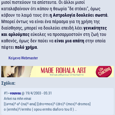
μισοί πιστεύουν τα απίστευτα. Οι άλλοι μισοί
καταλαβαίνουν ότι κάπου η θεωρία "δε στέκει", όμως
κόβουν το λαιμό τους ότι
η Αστρολογία δουλεύει σωστά
.
Μπορεί όντως να είναι ένα πέρασμα για τη χρήση της
διαίσθησης, μπορεί να δουλεύει επειδή λέει
γενικότητες
και αρλούμπες
εύκολες να προσαρμοστούν στη ζωή του
καθενός, όμως δεν παύει να
είναι μια απάτη
στην οποία
πέφτει
πολύ χρήμα
.
Κείμενα
Webmaster
Σχόλια:
#1~
vouvou
@ 19/4/2003 - 05:31
Arkei na mhn einai
[(a+na)²-a²-(na)²-ana] [(dro+mos)²-(dro)²-(mos)²-dromos]
o (ermhs)²/ermhs ( opou ermhs diaforo tou 0 ) ..