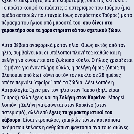
έχεις σταθερότητα, είσαι πεισματάρης, υλιστής κλπ κλπ...
Το πρώτο κουφό το πιάσατε; Ο αστερισμός του Ταύρου (μια
ομάδα αστεριών που τυχαία ίσως ονομάστηκε Ταύρος) με το
πέρασμα του ήλιου από μπροστά του,
σου δίνει στο
χαρακτήρα σου τα χαρακτηριστικά του σχετικού ζώου
.
Αυτά βέβαια αναφορικά με τον ήλιο. Όμως εκτός από τον
ήλιο, συμβαίνει και οι υπόλοιποι πλανήτες καθώς και η
σελήνη να κινούνται στο ζωδιακό κύκλο. Ο ήλιος χρειάζεται
12 μήνες για έναν πλήρη κύκλο, η σελήνη όμως (όπως τη
βλέπουμε από δω) κάνει αυτόν τον κύκλο σε 28 ημέρες
οπότε περνάει "σφαίρα" από τα ζώδια. Λέει λοιπόν η
Αστρολογία: Έχεις μεν τον ήλιο στον Ταύρο (δηλ. είσαι
Ταύρος) αλλά έχεις και
τη Σελήνη στον Καρκίνο
. Μπορεί
λοιπόν η Σελήνη να φαίνεται στον Καρκίνο (στον
αστερισμό), αλλά εσύ
έχεις τα χαρακτηριστικά του
κάβουρα
. Είσαι ντροπαλός, χαμηλών τόνων και κάποια
ακόμα που έπλασε η ανθρώπινη φαντασία ανά τους αιώνες.