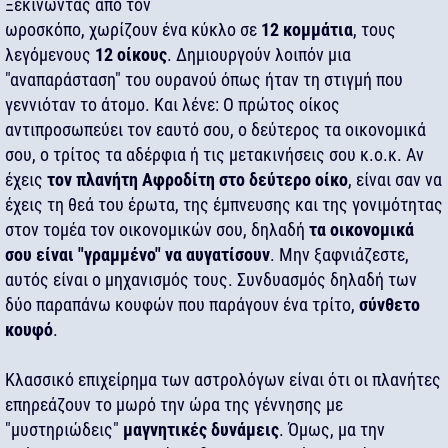
Ξεκινώντας από τον
ωροσκόπο, χωρίζουν ένα κύκλο σε
12 κομμάτια
, τους
λεγόμενους
12 οίκους
. Δημιουργούν λοιπόν μια
"αναπαράσταση" του ουρανού όπως ήταν τη στιγμή που
γεννιόταν το άτομο. Και λένε: Ο πρώτος οίκος
αντιπροσωπεύει τον εαυτό σου, ο δεύτερος τα οικονομικά
σου, ο τρίτος τα αδέρφια ή τις μετακινήσεις σου κ.ο.κ. Αν
έχεις
τον πλανήτη Αφροδίτη στο δεύτερο οίκο
, είναι σαν να
έχεις τη θεά του έρωτα, της έμπνευσης και της γονιμότητας
στον τομέα τον οικονομικών σου, δηλαδή
τα οικονομικά
σου είναι "γραμμένο" να αυγατίσουν
. Μην ξαφνιάζεστε,
αυτός είναι ο μηχανισμός τους. Συνδυασμός δηλαδή των
δύο παραπάνω κουφών που παράγουν ένα τρίτο,
σύνθετο
κουφό
.
Κλασσικό επιχείρημα των αστρολόγων είναι ότι οι πλανήτες
επηρεάζουν το μωρό την ώρα της γέννησης με
"μυστηριώδεις"
μαγνητικές δυνάμεις
. Όμως, μα την