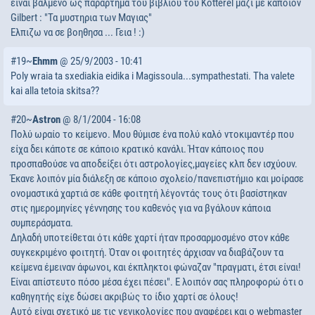
ειναι βαλμενο ως παραρτημα του βιβλιου του Kotterel μαζι με καποιον
Gilbert : "Τα μυστηρια των Μαγιας"
Ελπιζω να σε βοηθησα ... Γεια ! :)
#19~
Ehmm
@ 25/9/2003 - 10:41
Poly wraia ta sxediakia eidika i Magissoula...sympathestati. Tha valete
kai alla tetoia skitsa??
#20~
Astron
@ 8/1/2004 - 16:08
Πολύ ωραίο το κείμενο. Μου θύμισε ένα πολύ καλό ντοκιμαντέρ που
είχα δει κάποτε σε κάποιο κρατικό κανάλι. Ήταν κάποιος που
προσπαθούσε να αποδείξει ότι αστρολογίες,μαγείες κλπ δεν ισχύουν.
Έκανε λοιπόν μία διάλεξη σε κάποιο σχολείο/πανεπιστήμιο και μοίρασε
ονομαστικά χαρτιά σε κάθε φοιτητή λέγοντάς τους ότι βασίστηκαν
στις ημερομηνίες γέννησης του καθενός για να βγάλουν κάποια
συμπεράσματα.
Δηλαδή υποτείθεται ότι κάθε χαρτί ήταν προσαρμοσμένο στον κάθε
συγκεκριμένο φοιτητή. Όταν οι φοιτητές άρχισαν να διαβάζουν τα
κείμενα έμειναν άφωνοι, και έκπληκτοι φώναζαν "πραγματι, έτσι είναι!
Είναι απίστευτο πόσο μέσα έχει πέσει". Ε λοιπόν σας πληροφορώ ότι ο
καθηγητής είχε δώσει ακριβώς το ίδιο χαρτί σε όλους!
Αυτό είναι σχετικό με τις γενικολογίες που αναφέρει και ο webmaster