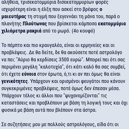
αλήθεια, τρισεκατομμύρια δισεκατομμυρίων φορές
ισχυρότερη είναι η έλξη που ασκεί στο βρέφος
ο
μαιευτήρας
τη στιγμή που ξεγεννάει τη μάνα του, παρά ο
πλανήτης
Πλούτωνας
που βρίσκεται κάμποσα
εκατομμύρια
χιλιόμετρα μακριά
από το μωρό. (4ο κουφό)
Το πέμπτο και πιο κραυγαλέο, είναι οι ερμηνείες και οι
προβλέψεις. Δε θα δείτε, δε θα ακούσετε ποτέ αστρολόγο
να πει: "Αύριο θα κερδίσεις 3500 ευρώ". Μπορεί πει ότι σας
περιμένει μεγάλη "καλοτυχία", ότι κάτι καλό θα σας συμβεί,
ότι έχετε
εύνοια
στον έρωτα, ό,τι κι αν πει όμως θα είναι
γενικότητες
. Υπάρχουν και ορισμένοι φευγάτοι που κάνουν
συγκεκριμένες προβλέψεις, ποτέ όμως δεν έπεσαν μέσα.
Υπάρχουν τέλος κι άλλοι που "ψυχανεμίζονται" τις
καταστάσεις και προβλέπουν με βάση τη λογική τους και όχι
φυσικά με βάση αυτά που βλέπουν στα άστρα.
Σε συζητήσεις μου με πολλούς αστρολόγους, είδα ότι οι