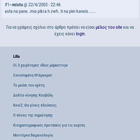
#1~
mistu
@ 22/4/2003 - 22:46
asta na pane..mia pikra h zwh..ti na piei kaneis......
Για να γράψεις σχόλιο στο άρθρο πρέπει να είσαι
μέλος του site
και να
έχεις κάνει
login
.
Lilla
Οι 3 χειρότερες ιδέες μάρκετινγκ
Συνισταμένη Ντέμοκρατ
Το μούσι του ηγέτη
Δελτίο κίνησης Κουβέλη
Κουίζ: Θα γίνεις πλούσιος;
Ο πόνος της παραίτησης
Κινηματογραφικές προτάσεις για τις εορτές
Μοντέρνα δαιμονολογία