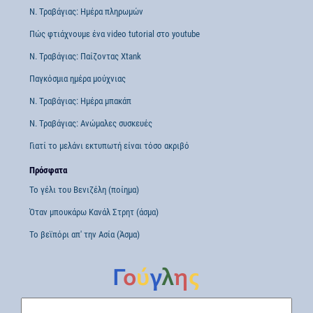
Ν. Τραβάγιας: Ημέρα πληρωμών
Πώς φτιάχνουμε ένα video tutorial στο youtube
Ν. Τραβάγιας: Παίζοντας Xtank
Παγκόσμια ημέρα μούχνιας
Ν. Τραβάγιας: Ημέρα μπακάπ
Ν. Τραβάγιας: Ανώμαλες συσκευές
Γιατί το μελάνι εκτυπωτή είναι τόσο ακριβό
Πρόσφατα
Το γέλι του Βενιζέλη (ποίημα)
Όταν μπουκάρω Κανάλ Στρητ (άσμα)
Το βεϊπόρι απ' την Ασία (Άσμα)