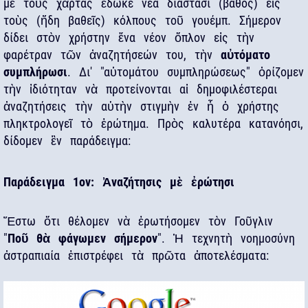
μὲ τοὺς χᾶρτας ἔδωκε νέα διάστασι (βάθος) εἰς
τοὺς (ἤδη βαθεῖς) κόλπους τοῦ γουέμπ. Σήμερον
δίδει στὸν χρήστην ἕνα νέον ὄπλον εἰς τὴν
φαρέτραν τῶν ἀναζητήσεών του, τὴν
αὐτόματο
συμπλήρωσι
. Δι' "αὐτομάτου συμπληρώσεως" ὀρίζομεν
τὴν ἰδιότηταν νὰ προτείνονται αἱ δημοφιλέστεραι
ἀναζητήσεις τὴν αὑτὴν στιγμὴν ἐν ἧ ὁ χρήστης
πληκτρολογεῖ τὸ ἐρώτημα. Πρὸς καλυτέρα κατανόησι,
δίδομεν ἓν παράδειγμα:
Παράδειγμα 1ον: Ἀναζήτησις μὲ ἐρώτησι
Ἔστω ὅτι θέλομεν νὰ ἐρωτήσομεν τὸν Γοῦγλιν
"
Ποῦ θὰ φάγωμεν σήμερον
". Ἡ τεχνητὴ νοημοσύνη
ἀστραπιαία ἐπιστρέφει τὰ πρῶτα ἀποτελέσματα: