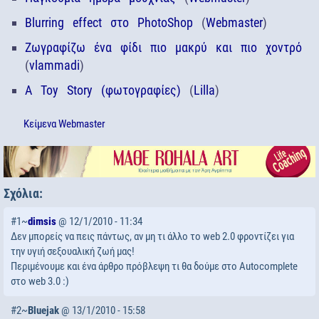
Blurring effect στο PhotoShop
(
Webmaster
)
Ζωγραφίζω ένα φίδι πιο μακρύ και πιο χοντρό
(
vlammadi
)
A Toy Story (φωτογραφίες)
(
Lilla
)
Κείμενα
Webmaster
Σχόλια:
#1~
dimsis
@ 12/1/2010 - 11:34
Δεν μπορείς να πεις πάντως, αν μη τι άλλο το web 2.0 φροντίζει για
την υγιή σεξουαλική ζωή μας!
Περιμένουμε και ένα άρθρο πρόβλεψη τι θα δούμε στο Autocomplete
στο web 3.0 :)
#2~
Bluejak
@ 13/1/2010 - 15:58