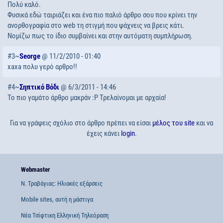
Πολύ καλό.
Φυσικά εδώ ταιριάζει και ένα πιο παλιό άρθρο σου που κρίνει την
ανορθογραφία στο web τη στιγμή που ψάχνεις να βρεις κάτι.
Νομίζω πως το ίδιο συμβαίνει και στην αυτόματη συμπλήρωση.
#3~
Seorge
@ 11/2/2010 - 01:40
xaxa πολυ γερό αρθρο!!
#4~
Σηπτικό Βόδι
@ 6/3/2011 - 14:46
Το πιο γαμάτο άρθρο μακράν :Ρ Τρελαίνομαι με αρχαία!
Για να γράψεις σχόλιο στο άρθρο πρέπει να είσαι
μέλος του site
και να
έχεις κάνει
login
.
Webmaster
Ν. Τραβάγιας: Ηλιακές εξάρσεις
Mobile sites, αυτή η μάστιγα
Νέα Τσίφτικη Ελληνική Τηλεόραση