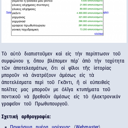
Τὸ αὑτὸ διαπιστοῦμεν καὶ εἰς τὴν περίπτωσιν τοῦ
συμφώνου γ, ὅπου βλέπομεν πέρ' ἀπὸ τὴν ταχύτητα
τῶν ἀποτελεσμάτων, ὅτι οἱ φῖλοι τῆς ἱστορίας
μποροῦν νὰ ἀνατρέξουν ἀμέσως εἰς τὰ
ἀποτελέσματα περὶ τοῦ Γκᾶντι, ἤ οἱ εὐπειθεὶς
πολῖτες μας μποροῦν με ὁλῖγα κτυπήματα τοῦ
ποντικοῦ νὰ βρεθοῦν ἀμέσως εἰς τὸ ἠλεκτρονικόν
γραφεῖον τοῦ Πρωθυπουργοῦ.
Σχετική αρθρογραφία:
Παγκόσμια ημέρα μούχνιας
(
Webmaster
)