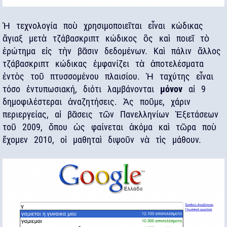
Ἡ τεχνολογία ποὺ χρησιμοποιεῖται εἶναι κώδικας
ἄγιαξ μετὰ τζάβασκριπτ κώδικος ὃς καὶ ποιεῖ τὸ
ἐρώτημα εἰς τὴν βᾶσιν δεδομένων. Καὶ πάλιν ἄλλος
τζάβασκριπτ κώδικας ἐμφανίζει τὰ ἀποτελέσματα
ἑντὸς τοῦ πτυσσομένου πλαισίου. Ἡ ταχύτης εἶναι
τόσο ἐντυπωσιακή, διότι λαμβάνονται
μόνον
αἱ 9
δημοφιλέστεραι ἀναζητήσεις. Ἀς ποῦμε, χάριν
περιεργείας, αἱ βᾶσεις τῶν Πανελληνίων Ἐξετάσεων
τοῦ 2009, ὅπου ὠς φαίνεται ἀκόμα καὶ τῶρα ποὺ
ἔχομεν 2010, οἱ μαθηταὶ διψοῦν νὰ τὶς μάθουν.