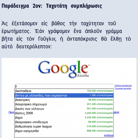
Παράδειγμα 2ον: Ταχυτάτη συμπλήρωσις
Ἀς ἐξετάσομεν εἰς βάθος τὴν ταχύτηταν τοῦ
ἐρωτήματος. Ἐάν γράψομεν ἕνα ἀπλοῦν γράμμα
βῆτα εἰς τὸν Γοῦγλιν, ἡ ἀνταπόκρισις θὰ ἔλθῃ τὸ
αὑτό δευτερόλεπτον: