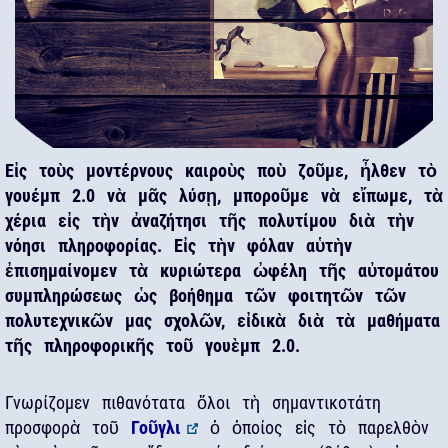
Εἰς τοὺς μοντέρνους καιροὺς ποὺ ζοῦμε, ἦλθεν τὸ
γουέμπ 2.0 νὰ μᾶς λύσῃ, μποροῦμε νὰ εἴπωμε, τὰ
χέρια εἰς τὴν ἀναζήτησι τῆς πολυτίμου διὰ τὴν
νόησι πληροφορίας. Εἰς τὴν φόλαν αὑτὴν
ἐπισημαίνομεν τὰ κυριώτερα ὠφέλη τῆς αὐτομάτου
συμπληρώσεως ὡς βοήθημα τῶν φοιτητῶν τῶν
πολυτεχνικῶν μας σχολῶν, εἰδικὰ διὰ τὰ μαθήματα
τῆς πληροφορικῆς τοῦ γουὲμπ 2.0.
Γνωρίζομεν πιθανότατα ὅλοι τὴ σημαντικοτάτη
προσφορὰ τοῦ
Γοῦγλι
ὁ ὁποίος εἰς τὸ παρελθὸν