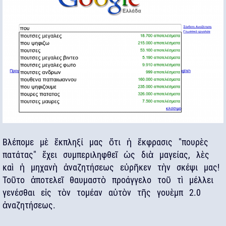
Βλέπομε μὲ ἔκπληξί μας ὅτι ἡ ἔκφρασις "πουρὲς
πατάτας" ἔχει συμπεριληφθεῖ ὡς διὰ μαγείας, λὲς
καὶ ἡ μηχανὴ ἀναζητήσεως εὐρῆκεν τὴν σκέψι μας!
Τοῦτο ἀποτελεῖ θαυμαστὸ προάγγελο τοῦ τὶ μέλλει
γενέσθαι εἰς τὸν τομέαν αὑτὸν τῆς γουὲμπ 2.0
ἀναζητήσεως.