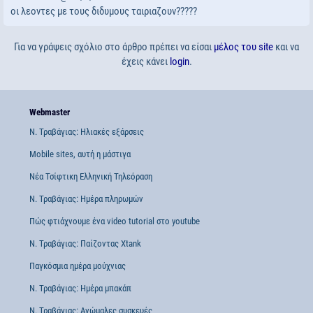
οι λεοντες με τους διδυμους ταιριαζουν?????
Για να γράψεις σχόλιο στο άρθρο πρέπει να είσαι
μέλος του site
και να
έχεις κάνει
login
.
Webmaster
Ν. Τραβάγιας: Ηλιακές εξάρσεις
Mobile sites, αυτή η μάστιγα
Νέα Τσίφτικη Ελληνική Τηλεόραση
Ν. Τραβάγιας: Ημέρα πληρωμών
Πώς φτιάχνουμε ένα video tutorial στο youtube
Ν. Τραβάγιας: Παίζοντας Xtank
Παγκόσμια ημέρα μούχνιας
Ν. Τραβάγιας: Ημέρα μπακάπ
Ν. Τραβάγιας: Ανώμαλες συσκευές