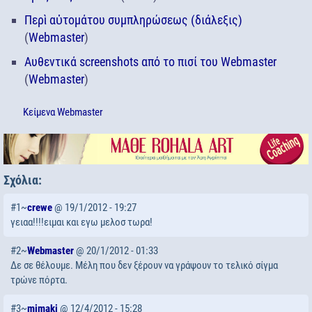
Περὶ αὐτομάτου συμπληρώσεως (διάλεξις)
(
Webmaster
)
Αυθεντικά screenshots από το πισί του Webmaster
(
Webmaster
)
Κείμενα
Webmaster
Σχόλια:
#1~
crewe
@ 19/1/2012 - 19:27
γειαα!!!!ειμαι και εγω μελοσ τωρα!
#2~
Webmaster
@ 20/1/2012 - 01:33
Δε σε θέλουμε. Μέλη που δεν ξέρουν να γράψουν το τελικό σίγμα
τρώνε πόρτα.
#3~
mimaki
@ 12/4/2012 - 15:28