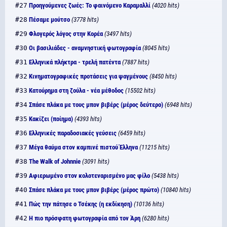
#27
Προηγούμενες ζωές: Το φαινόμενο Καραμαλλί
(4020 hits)
#28
Πέσαμε μούτσο
(3778 hits)
#29
Φλογερός λόγος στην Κορέα
(3497 hits)
#30
Οι βασιλιάδες - αναμνηστική φωτογραφία
(8045 hits)
#31
Ελληνικά πλήκτρα - τρελή πατέντα
(7887 hits)
#32
Κινηματογραφικές προτάσεις για ψαγμένους
(8450 hits)
#33
Κατούρημα στη ζούλα - νέα μέθοδος
(15502 hits)
#34
Σπάσε πλάκα με τους μπον βιβέρς (μέρος δεύτερο)
(6948 hits)
#35
Κακίζει (ποίημα)
(4393 hits)
#36
Ελληνικές παραδοσιακές γεύσεις
(6459 hits)
#37
Μέγα θαύμα στον καμπινέ πιστού Έλληνα
(11215 hits)
#38
The Walk of Johnnie
(3091 hits)
#39
Αφιερωμένο στον κολοτεναρισμένο μας φίλο
(5438 hits)
#40
Σπάσε πλάκα με τους μπον βιβέρς (μέρος πρώτο)
(10840 hits)
#41
Πώς την πάτησε ο Τσέκης (η εκδίκηση)
(10136 hits)
#42
Η πιο πρόσφατη φωτογραφία από τον Άρη
(6280 hits)