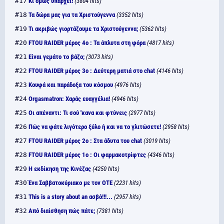
#17
Κι όμως υπάρχει!
(3804 hits)
#18
Τα δώρα μας για τα Χριστούγεννα
(3352 hits)
#19
Τι ακριβώς γιορτάζουμε τα Χριστούγεννα;
(5362 hits)
#20
FTOU RAIDER μέρος 4ο : Τα άπλυτα στη φόρα
(4817 hits)
#21
Είναι γεμάτο το βάζο;
(3073 hits)
#22
FTOU RAIDER μέρος 3ο : Δεύτερη ματιά στο chat
(4146 hits)
#23
Κουφά και παράδοξα του κόσμου
(4976 hits)
#24
Orgasmatron: Χαράς ευαγγέλια!
(4946 hits)
#25
Οι απέναντι: Τι σού 'κανα και φτύνεις
(2977 hits)
#26
Πώς να φάτε λιγότερο ξύλο ή και να το γλιτώσετε!
(2958 hits)
#27
FTOU RAIDER μέρος 2ο : Στα άδυτα του chat
(3019 hits)
#28
FTOU RAIDER μέρος 1ο : Οι φαρμακοτρίφτες
(4346 hits)
#29
Η εκδίκηση της Κινέζας
(4250 hits)
#30
Ένα Σαββατοκύριακο με τον ΟΤΕ
(2231 hits)
#31
This is a story about an ασβό!!!...
(2957 hits)
#32
Από διαίσθηση πώς πάτε;
(7381 hits)