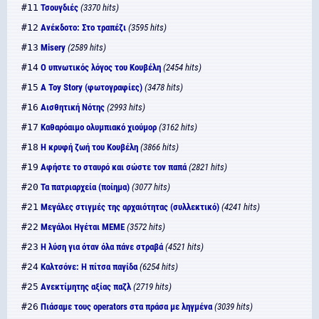
#11
Τσουγδιές
(3370 hits)
#12
Ανέκδοτο: Στο τραπέζι
(3595 hits)
#13
Misery
(2589 hits)
#14
Ο υπνωτικός λόγος του Κουβέλη
(2454 hits)
#15
A Toy Story (φωτογραφίες)
(3478 hits)
#16
Αισθητική Νότης
(2993 hits)
#17
Καθαρόαιμο ολυμπιακό χιούμορ
(3162 hits)
#18
Η κρυφή ζωή του Κουβέλη
(3866 hits)
#19
Αφήστε το σταυρό και σώστε τον παπά
(2821 hits)
#20
Τα πατριαρχεία (ποίημα)
(3077 hits)
#21
Μεγάλες στιγμές της αρχαιότητας (συλλεκτικό)
(4241 hits)
#22
Μεγάλοι Hγέται MEME
(3572 hits)
#23
Η λύση για όταν όλα πάνε στραβά
(4521 hits)
#24
Καλτσόνε: Η πίτσα παγίδα
(6254 hits)
#25
Ανεκτίμητης αξίας παζλ
(2719 hits)
#26
Πιάσαμε τους operators στα πράσα με ληγμένα
(3039 hits)