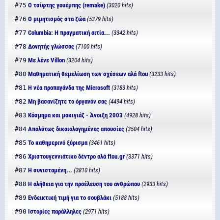
#75
Ο τσίφτης γουέμπης (remake)
(3020 hits)
#76
Ο μιμητισμός στα ζώα
(5379 hits)
#77
Columbia: Η πραγματική αιτία...
(3342 hits)
#78
Δονητής γλώσσας
(7100 hits)
#79
Με λένε Villon
(3204 hits)
#80
Μαθηματική θεμελίωση των σχέσεων αλά ftou
(3233 hits)
#81
Η νέα προπαγάνδα της Microsoft
(3183 hits)
#82
Μη βασανίζητε το όργανόν σας
(4494 hits)
#83
Κόσμημα και μακιγιάζ - Άνοιξη 2003
(4928 hits)
#84
Απολύτως δικαιολογημένες απουσίες
(3504 hits)
#85
Το καθημερινό ξύρισμα
(3461 hits)
#86
Χριστουγεννιάτικο δέντρο αλά ftou.gr
(3371 hits)
#87
Η συνισταμένη...
(3810 hits)
#88
Η αλήθεια για την προέλευση του ανθρώπου
(2933 hits)
#89
Ενδεικτική τιμή για το σουβλάκι
(5188 hits)
#90
Ιστορίες παράλληλες
(2971 hits)