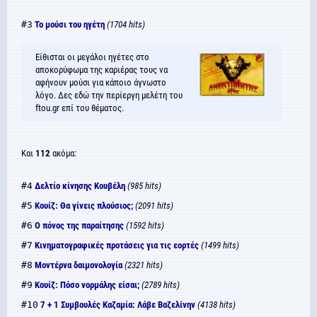
#3
Το μούσι του ηγέτη
(1704 hits)
Είθισται οι μεγάλοι ηγέτες στο
αποκορύφωμα της καριέρας τους να
αφήνουν μούσι για κάποιο άγνωστο
λόγο. Δες εδώ την περίεργη μελέτη του
ftou.gr επί του θέματος.
Και
112
ακόμα:
#4
Δελτίο κίνησης Κουβέλη
(985 hits)
#5
Κουίζ: Θα γίνεις πλούσιος;
(2091 hits)
#6
Ο πόνος της παραίτησης
(1592 hits)
#7
Κινηματογραφικές προτάσεις για τις εορτές
(1499 hits)
#8
Μοντέρνα δαιμονολογία
(2321 hits)
#9
Κουίζ: Πόσο νορμάλης είσαι;
(2789 hits)
#10
7 + 1 Συμβουλές Καζαμία: Λάβε Βαζελίνην
(4138 hits)