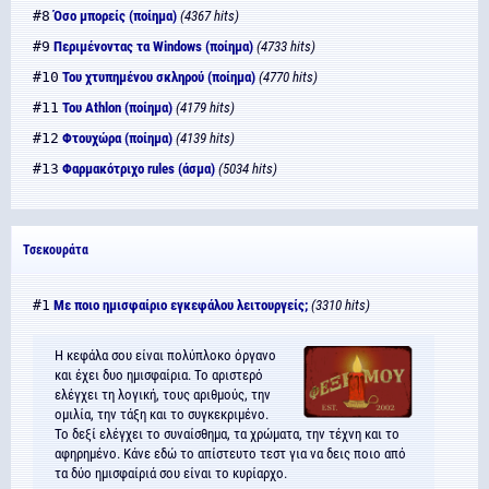
#8
Όσο μπορείς (ποίημα)
(4367 hits)
#9
Περιμένοντας τα Windows (ποίημα)
(4733 hits)
#10
Του χτυπημένου σκληρού (ποίημα)
(4770 hits)
#11
Του Athlon (ποίημα)
(4179 hits)
#12
Φτουχώρα (ποίημα)
(4139 hits)
#13
Φαρμακότριχο rules (άσμα)
(5034 hits)
Τσεκουράτα
#1
Με ποιο ημισφαίριο εγκεφάλου λειτουργείς;
(3310 hits)
Η κεφάλα σου είναι πολύπλοκο όργανο
και έχει δυο ημισφαίρια. Το αριστερό
ελέγχει τη λογική, τους αριθμούς, την
ομιλία, την τάξη και το συγκεκριμένο.
Το δεξί ελέγχει το συναίσθημα, τα χρώματα, την τέχνη και το
αφηρημένο. Κάνε εδώ το απίστευτο τεστ για να δεις ποιο από
τα δύο ημισφαίριά σου είναι το κυρίαρχο.