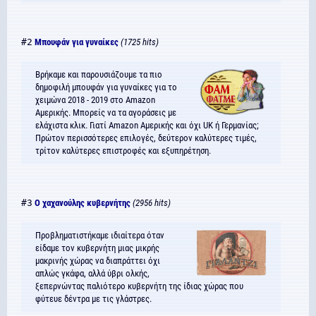
#2
Μπουφάν για γυναίκες
(1725 hits)
Βρήκαμε και παρουσιάζουμε τα πιο
δημοφιλή μπουφάν για γυναίκες για το
χειμώνα 2018 - 2019 στο Amazon
Αμερικής. Μπορείς να τα αγοράσεις με
ελάχιστα κλικ. Γιατί Amazon Αμερικής και όχι UK ή Γερμανίας;
Πρώτον περισσότερες επιλογές, δεύτερον καλύτερες τιμές,
τρίτον καλύτερες επιστροφές και εξυπηρέτηση.
#3
Ο χαχανούλης κυβερνήτης
(2956 hits)
Προβληματιστήκαμε ιδιαίτερα όταν
είδαμε τον κυβερνήτη μιας μικρής
μακρινής χώρας να διαπράττει όχι
απλώς γκάφα, αλλά ύβρι ολκής,
ξεπερνώντας παλιότερο κυβερνήτη της ίδιας χώρας που
φύτευε δέντρα με τις γλάστρες.