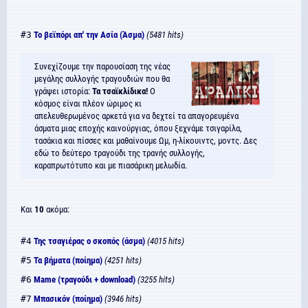
#3
Το βεϊπόρι απ' την Ασία (Άσμα)
(5481 hits)
Συνεχίζουμε την παρουσίαση της νέας
μεγάλης συλλογής τραγουδιών που θα
γράψει ιστορία:
Τα τσαϊκλίδικα!
Ο
κόσμος είναι πλέον ώριμος κι
απελευθερωμένος αρκετά για να δεχτεί τα απαγορευμένα
άσματα μιας εποχής καινούργιας, όπου ξεχνάμε τσιγαρίλα,
τασάκια και πίσσες και μαθαίνουμε Ωμ, η-λίκουιντς, μοντς. Δες
εδώ το δεύτερο τραγούδι της τρανής συλλογής,
καραπρωτότυπο και με πιασάρικη μελωδία.
Και
10
ακόμα:
#4
Της τσαγιέρας ο σκοπός (άσμα)
(4015 hits)
#5
Τα βήματα (ποίημα)
(4251 hits)
#6
Mame (τραγούδι + download)
(3255 hits)
#7
Μπασικόν (ποίημα)
(3946 hits)