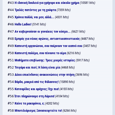
#43
Η ιδανική δουλειά για γρήγορο και εύκολο χρήμα
(10581 hits)
#44
Τρελές πατέντες με τη χούφτα
(7359 hits)
#45
Χρόνια πολλά, ναι μεν, αλλά...
(4331 hits)
#46
Hello Ladies!
(5141 hits)
#47
Αν κυβερνούσαν οι γυναίκες τον κόσμο...
(6621 hits)
#48
Εμπρός για νέους αγώνες, αντιαντικαπνιστικούς
(4487 hits)
#49
Καπνιστή οργανώσου, σου παίρνουν τον καπνό σου
(3457 hits)
#50
Καπνιστή πολέμα, σου πίνουνε το αίμα
(6216 hits)
#51
Μαθήματα επιβίωσης: Τρεις μικρές ιστορίες
(5917 hits)
#52
Τσιγάρο και πισί; Η λύση είναι μία
(4468 hits)
#53
Δέκα επικίνδυνες ανακοινώσεις στην πτήση
(3696 hits)
#54
Βάρδα, μακριά από τις θάλασσες!
(15890 hits)
#55
Κατσαρίδες και αράχνες; Όχι πια!
(4155 hits)
#56
Έτσι πληρώνουμε στη Λάρισα!
(4104 hits)
#57
Καίνε τα μακαρόνια, ε;
(4202 hits)
#58
Μποτιλιάρισμα; Ξανασκεφτείτε το!
(6266 hits)