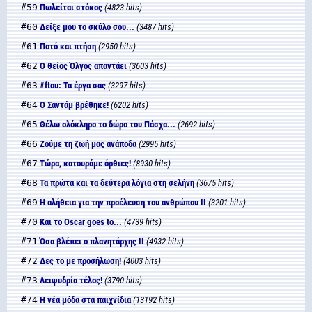
#59
Πωλείται στόκος
(4823 hits)
#60
Δείξε μου το σκύλο σου...
(3487 hits)
#61
Ποτό και πτήση
(2950 hits)
#62
Ο θείος Όλγος απαντάει
(3603 hits)
#63
#ftou: Τα έργα σας
(3297 hits)
#64
Ο Σαντάμ βρέθηκε!
(6202 hits)
#65
Θέλω ολόκληρο το δώρο του Πάσχα...
(2692 hits)
#66
Ζούμε τη ζωή μας ανάποδα
(2995 hits)
#67
Τώρα, κατουράμε όρθιες!
(8930 hits)
#68
Τα πρώτα και τα δεύτερα λόγια στη σελήνη
(3675 hits)
#69
Η αλήθεια για την προέλευση του ανθρώπου II
(3201 hits)
#70
Και το Oscar goes to...
(4739 hits)
#71
Όσα βλέπει ο πλανητάρχης II
(4932 hits)
#72
Δες το με προσήλωση!
(4003 hits)
#73
Λειψυδρία τέλος!
(3790 hits)
#74
Η νέα μόδα στα παιχνίδια
(13192 hits)