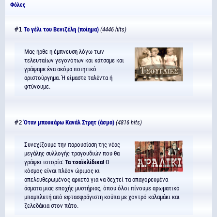
Φόλες
#1
Το γέλι του Βενιζέλη (ποίημα)
(4446 hits)
Μας ήρθε η έμπνευση λόγω των
τελευταίων γεγονότων και κάτσαμε και
γράψαμε ένα ακόμα ποιητικό
αριστούργημα. Ή είμαστε ταλέντα ή
φτύνουμε.
#2
Όταν μπουκάρω Κανάλ Στρητ (άσμα)
(4816 hits)
Συνεχίζουμε την παρουσίαση της νέας
μεγάλης συλλογής τραγουδιών που θα
γράψει ιστορία:
Τα τσαϊκλίδικα!
Ο
κόσμος είναι πλέον ώριμος κι
απελευθερωμένος αρκετά για να δεχτεί τα απαγορευμένα
άσματα μιας εποχής μυστήριας, όπου όλοι πίνουμε αρωματικό
μπαμπλετή από εφτασφράγιστη κούπα με χοντρό καλαμάκι και
ζελεδάκια στον πάτο.