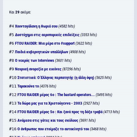
Και
29
ακόμα:
#4
Χουντογάλανη η θωριά σου
(4582 hits)
#5
Δυστύχημα στις αεροπορικές επιδείξεις
(3353 hits)
#6
FTOU RAIDER: Μια μέρα στο #support
(3622 hits)
#7
Παιδιά κυβερνητικών υπαλλήλων
(4908 hits)
#8
Ο νεκρός των Interviews
(3601 hits)
#9
Νευρική ανορεξία με εικόνες
(87296 hits)
#10
Στατιστικά: Ο Έλληνας περπατητής (η άλλη όψη)
(5625 hits)
#11
Ταρακούνα το
(4376 hits)
#12
FTOU RAIDER μέρος 6ο : The bastard operators...
(5495 hits)
#13
Τα δώρα μας για τα Χριστούγεννα - 2003
(2927 hits)
#14
FTOU RAIDER μέρος 5ο : Και ξανά προς τη δόξα τραβά
(4713 hits)
#15
Ανάμεσα στις γάτες και τους σκύλους
(3691 hits)
#16
Ο άνθρωπος που ετοίμαζε το αυτοκίνητό του
(3468 hits)