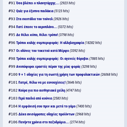
#91
Όσα βλέπει ο πλανητάρχης...
(2923 hits)
#92
Quiz για έξυπνα παιδάκια
(5123 hits)
#93
Στα σκοτάδια του τούνελ
(3926 hits)
#94
Γιατί έπεσε το αεροπλάνο...
(5372 hits)
#95
Δε θέλει κόπο, θέλει τρόπο!
(3798 hits)
#96
Τρόποι καλής συμπεριφοράς: Η αλληλογραφία
(18282 hits)
#97
Οι οδύνες του τοκετού κατά Μέρφυ
(3392 hits)
#98
Τρόποι καλής συμπεριφοράς: Οι αγενείς θόρυβοι
(7885 hits)
#99
Ανυπόφοροι εραστές πέραν της μίας φοράς
(3298 hits)
#100
9 + 1 οδηγίες για τη σωστή χρήση των προφυλακτικών
(26068 hits)
#101
Γιατρέ, θέλω να με ευνουχίσεις!
(3646 hits)
#102
Κούρα για πιο αισθησιακά χείλη
(4747 hits)
#103
Γερά παιδιά από κούνια
(2583 hits)
#104
Η εμφάνισή σου πριν και μετά το γάμο
(7400 hits)
#105
Δέκα ανισόρροπες οδηγίες προϊόντων
(2968 hits)
#106
Πενήντα χρόνια στο πεζοδρόμιο...
(2774 hits)