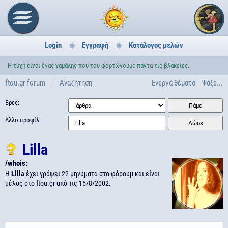
Login
Εγγραφή
Κατάλογος μελών
Η τύχη είναι ένας χαμάλης που του φορτώνουμε πάντα τις βλακείες.
ftou.gr forum
Αναζήτηση
Ενεργά θέματα
Ψάξε...
Βρες:
Άλλο προφίλ:
Lilla
/whois:
H
Lilla
έχει γράψει 22 μηνύματα στο φόρουμ και είναι
μέλος στο ftou.gr από τις
15/8/2002.