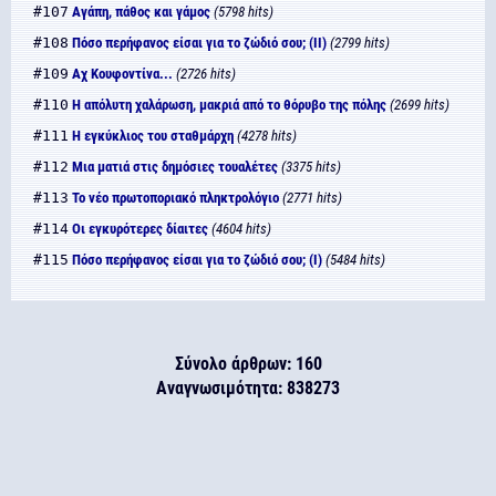
#107
Αγάπη, πάθος και γάμος
(5798 hits)
#108
Πόσο περήφανος είσαι για το ζώδιό σου; (ΙΙ)
(2799 hits)
#109
Αχ Κουφοντίνα...
(2726 hits)
#110
Η απόλυτη χαλάρωση, μακριά από το θόρυβο της πόλης
(2699 hits)
#111
Η εγκύκλιος του σταθμάρχη
(4278 hits)
#112
Μια ματιά στις δημόσιες τουαλέτες
(3375 hits)
#113
Το νέο πρωτοποριακό πληκτρολόγιο
(2771 hits)
#114
Οι εγκυρότερες δίαιτες
(4604 hits)
#115
Πόσο περήφανος είσαι για το ζώδιό σου; (Ι)
(5484 hits)
Σύνολο άρθρων: 160
Αναγνωσιμότητα: 838273